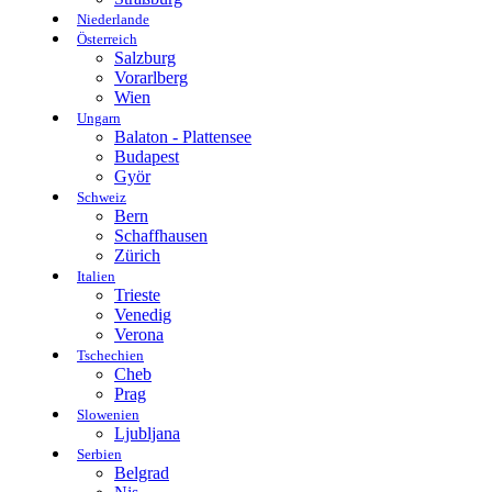
Niederlande
Österreich
Salzburg
Vorarlberg
Wien
Ungarn
Balaton - Plattensee
Budapest
Györ
Schweiz
Bern
Schaffhausen
Zürich
Italien
Trieste
Venedig
Verona
Tschechien
Cheb
Prag
Slowenien
Ljubljana
Serbien
Belgrad