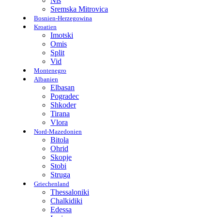
Nis
Sremska Mitrovica
Bosnien-Herzegowina
Kroatien
Imotski
Omis
Split
Vid
Montenegro
Albanien
Elbasan
Pogradec
Shkoder
Tirana
Vlora
Nord-Mazedonien
Bitola
Ohrid
Skopje
Stobi
Struga
Griechenland
Thessaloniki
Chalkidiki
Edessa