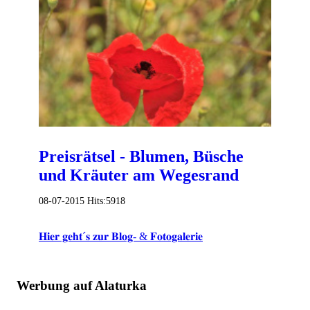
Preisrätsel - Blumen, Büsche
und Kräuter am Wegesrand
08-07-2015
Hits:
5918
𝐇𝐢𝐞𝐫 𝐠𝐞𝐡𝐭´𝐬 𝐳𝐮𝐫 𝐁𝐥𝐨𝐠- & 𝐅𝐨𝐭𝐨𝐠𝐚𝐥𝐞𝐫𝐢𝐞
Werbung auf Alaturka