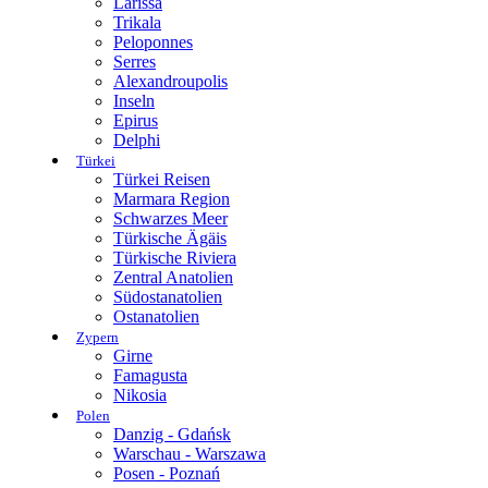
Larissa
Trikala
Peloponnes
Serres
Alexandroupolis
Inseln
Epirus
Delphi
Türkei
Türkei Reisen
Marmara Region
Schwarzes Meer
Türkische Ägäis
Türkische Riviera
Zentral Anatolien
Südostanatolien
Ostanatolien
Zypern
Girne
Famagusta
Nikosia
Polen
Danzig - Gdańsk
Warschau - Warszawa
Posen - Poznań