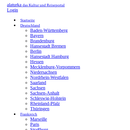
alaturka
das Kultur und Reiseportal
Login
Startseite
Deutschland
Baden-Württemberg
Bayern
Brandenburg
Hansestadt Bremen
Berlin
Hansestadt Hamburg
Hessen
Mecklenburg-Vorpommern
Niedersachsen
Nordrhein-Westfalen
Saarland
Sachsen
Sachsen-Anhalt
Schleswig-Holstein
Rheinland-Pfalz
Thüringen
Frankreich
Marseille
Paris
Straßburg