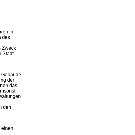
aren in
n des
em Zweck
 Stadt
se Gebäude
ung der
enen das
umsonst
rwaltungen
n den
 einen