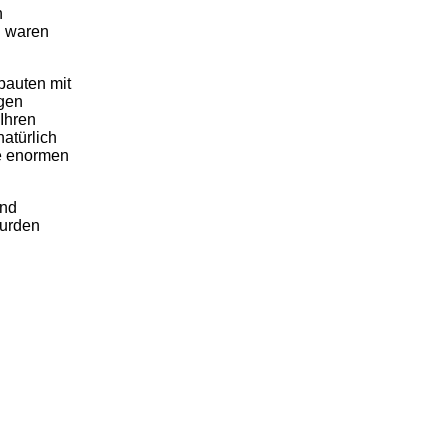
h
l waren
bauten mit
gen
Ihren
atürlich
ie enormen
und
wurden