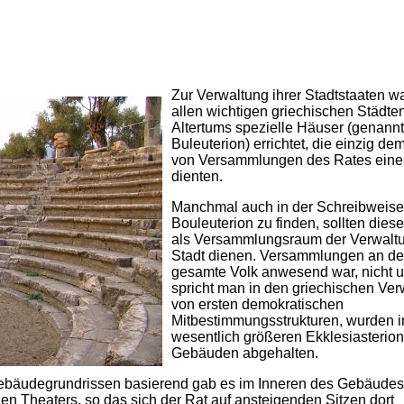
Zur Verwaltung ihrer Stadtstaaten w
allen wichtigen griechischen Städte
Altertums spezielle Häuser (genannt
Buleuterion) errichtet, die einzig d
von Versammlungen des Rates einer
dienten.
Manchmal auch in der Schreibweise
Bouleuterion zu finden, sollten die
als Versammlungsraum der Verwalt
Stadt dienen. Versammlungen an d
gesamte Volk anwesend war, nicht 
spricht man in den griechischen Ve
von ersten demokratischen
Mitbestimmungsstrukturen, wurden i
wesentlich größeren Ekklesiasterion
Gebäuden abgehalten.
 Gebäudegrundrissen basierend gab es im Inneren des Gebäudes
n Theaters, so das sich der Rat auf ansteigenden Sitzen dort