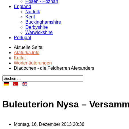
Posen - Poznań
England
Norfolk
Kent
Buckinghamshire
Derbyshire
Warwickshire
Portugal
Aktuelle Seite:
Alaturka.Info
Kultur
Worterläuterungen
Diadochen - die Feldherren Alexanders
Buleuterion Nysa – Versam
Montag, 16. Dezember 2013 20:36