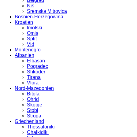
Belgrad
Nis
Sremska Mitrovica
Bosnien-Herzegowina
Kroatien
Imotski
Omis
Split
Vid
Montenegro
Albanien
Elbasan
Pogradec
Shkoder
Tirana
Vlora
Nord-Mazedonien
Bitola
Ohrid
Skopje
Stobi
Struga
Griechenland
Thessaloniki
Chalkidiki