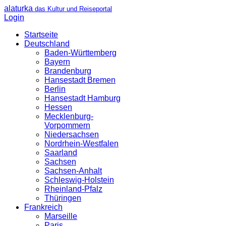
alaturka
das Kultur und Reiseportal
Login
Startseite
Deutschland
Baden-Württemberg
Bayern
Brandenburg
Hansestadt Bremen
Berlin
Hansestadt Hamburg
Hessen
Mecklenburg-
Vorpommern
Niedersachsen
Nordrhein-Westfalen
Saarland
Sachsen
Sachsen-Anhalt
Schleswig-Holstein
Rheinland-Pfalz
Thüringen
Frankreich
Marseille
Paris