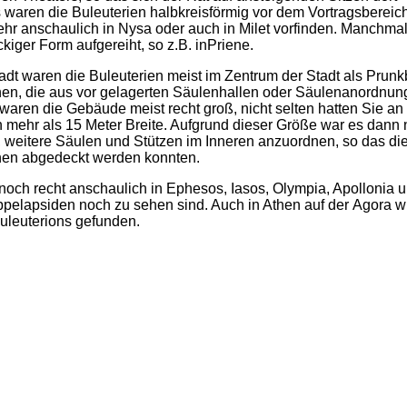
 waren die Buleuterien halbkreisförmig vor dem Vortragsbereic
ehr anschaulich in Nysa oder auch in Milet vorfinden. Manchma
ckiger Form aufgereiht, so z.B. inPriene.
dt waren die Buleuterien meist im Zentrum der Stadt als Prunk
n, die aus vor gelagerten Säulenhallen oder Säulenanordnun
aren die Gebäude meist recht groß, nicht selten hatten Sie an 
n mehr als 15 Meter Breite. Aufgrund dieser Größe war es dann n
, weitere Säulen und Stützen im Inneren anzuordnen, so das d
nen abgedeckt werden konnten.
noch recht anschaulich in Ephesos, Iasos, Olympia, Apollonia 
oppelapsiden noch zu sehen sind. Auch in Athen auf der Agora 
uleuterions gefunden.