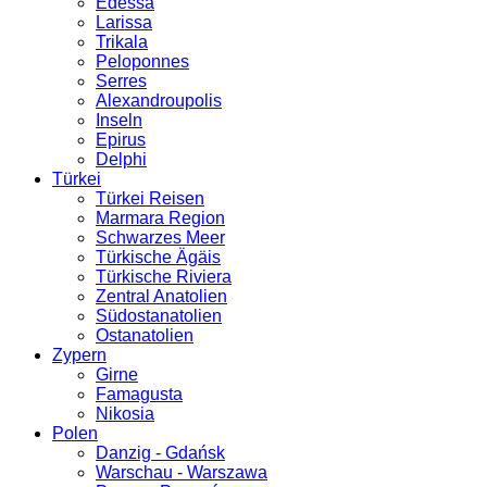
Edessa
Larissa
Trikala
Peloponnes
Serres
Alexandroupolis
Inseln
Epirus
Delphi
Türkei
Türkei Reisen
Marmara Region
Schwarzes Meer
Türkische Ägäis
Türkische Riviera
Zentral Anatolien
Südostanatolien
Ostanatolien
Zypern
Girne
Famagusta
Nikosia
Polen
Danzig - Gdańsk
Warschau - Warszawa