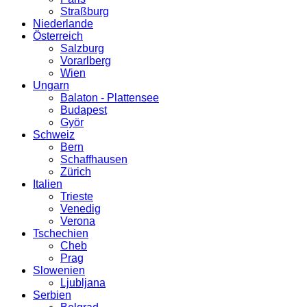
Straßburg
Niederlande
Österreich
Salzburg
Vorarlberg
Wien
Ungarn
Balaton - Plattensee
Budapest
Györ
Schweiz
Bern
Schaffhausen
Zürich
Italien
Trieste
Venedig
Verona
Tschechien
Cheb
Prag
Slowenien
Ljubljana
Serbien