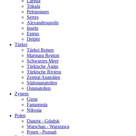
Larissa
Trikala
Peloponnes
Serres
Alexandroupolis
Inseln
Epirus
Delphi
Türkei
Türkei Reisen
Marmara Region
Schwarzes Meer
Türkische Ägäis
Türkische Riviera
Zentral Anatolien
Südostanatolien
Ostanatolien
Zypern
Girne
Famagusta
Nikosia
Polen
Danzig - Gdańsk
Warschau - Warszawa
Posen - Poznań