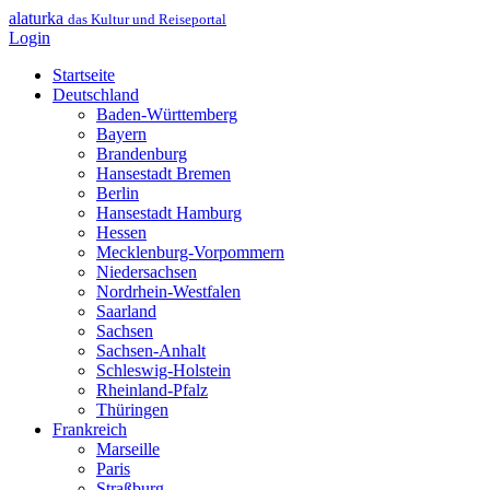
alaturka
das Kultur und Reiseportal
Login
Startseite
Deutschland
Baden-Württemberg
Bayern
Brandenburg
Hansestadt Bremen
Berlin
Hansestadt Hamburg
Hessen
Mecklenburg-Vorpommern
Niedersachsen
Nordrhein-Westfalen
Saarland
Sachsen
Sachsen-Anhalt
Schleswig-Holstein
Rheinland-Pfalz
Thüringen
Frankreich
Marseille
Paris
Straßburg