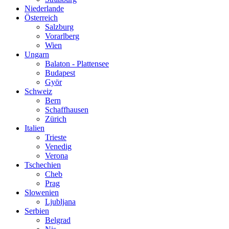
Niederlande
Österreich
Salzburg
Vorarlberg
Wien
Ungarn
Balaton - Plattensee
Budapest
Györ
Schweiz
Bern
Schaffhausen
Zürich
Italien
Trieste
Venedig
Verona
Tschechien
Cheb
Prag
Slowenien
Ljubljana
Serbien
Belgrad