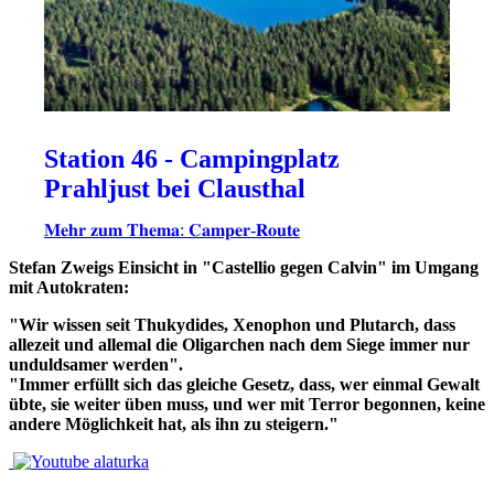
Station 46 - Campingplatz
Prahljust bei Clausthal
𝐌𝐞𝐡𝐫 𝐳𝐮𝐦 𝐓𝐡𝐞𝐦𝐚: 𝐂𝐚𝐦𝐩𝐞𝐫-𝐑𝐨𝐮𝐭𝐞
Stefan Zweigs Einsicht in "Castellio gegen Calvin" im Umgang
mit Autokraten:
"Wir wissen seit Thukydides, Xenophon und Plutarch, dass
allezeit und allemal die Oligarchen nach dem Siege immer nur
unduldsamer werden".
"Immer erfüllt sich das gleiche Gesetz, dass, wer einmal Gewalt
übte, sie weiter üben muss, und wer mit Terror begonnen, keine
andere Möglichkeit hat, als ihn zu steigern."