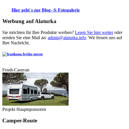
𝐇𝐢𝐞𝐫 𝐠𝐞𝐡𝐭´𝐬 𝐳𝐮𝐫 𝐁𝐥𝐨𝐠- & 𝐅𝐨𝐭𝐨𝐠𝐚𝐥𝐞𝐫𝐢𝐞
Werbung auf Alaturka
Sie möchten für Ihre Produkte werben?
Lesen Sie hier weiter
oder
senden Sie eine Mail an:
admin@alaturka.info
. Wir freuen uns auf
Ihre Nachricht.
Fendt-Caravan
Projekt Hauptsponsoren
Camper-Route