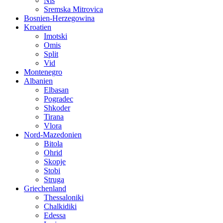
Nis
Sremska Mitrovica
Bosnien-Herzegowina
Kroatien
Imotski
Omis
Split
Vid
Montenegro
Albanien
Elbasan
Pogradec
Shkoder
Tirana
Vlora
Nord-Mazedonien
Bitola
Ohrid
Skopje
Stobi
Struga
Griechenland
Thessaloniki
Chalkidiki
Edessa