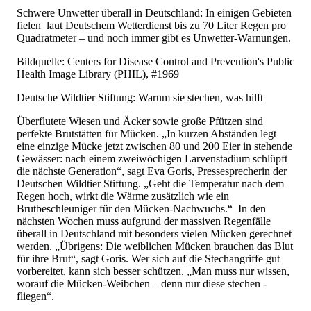
Schwere Unwetter überall in Deutschland: In einigen Gebieten
fielen laut Deutschem Wetterdienst bis zu 70 Liter Regen pro
Quadratmeter – und noch immer gibt es Unwetter-Warnungen.
Bildquelle: Centers for Disease Control and Prevention's Public
Health Image Library (PHIL), #1969
Deutsche Wildtier Stiftung: Warum sie stechen, was hilft
Überflutete Wiesen und Äcker sowie große Pfützen sind
perfekte Brutstätten für Mücken. „In kurzen Abständen legt
eine einzige Mücke jetzt zwischen 80 und 200 Eier in stehende
Gewässer: nach einem zweiwöchigen Larvenstadium schlüpft
die nächste Generation“, sagt Eva Goris, Pressesprecherin der
Deutschen Wildtier Stiftung. „Geht die Temperatur nach dem
Regen hoch, wirkt die Wärme zusätzlich wie ein
Brutbeschleuniger für den Mücken-Nachwuchs.“ In den
nächsten Wochen muss aufgrund der massiven Regenfälle
überall in Deutschland mit besonders vielen Mücken gerechnet
werden. „Übrigens: Die weiblichen Mücken brauchen das Blut
für ihre Brut“, sagt Goris. Wer sich auf die Stechangriffe gut
vorbereitet, kann sich besser schützen. „Man muss nur wissen,
worauf die Mücken-Weibchen – denn nur diese stechen -
fliegen“.