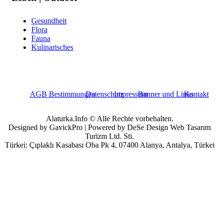
Gesundheit
Flora
Fauna
Kulinarisches
AGB Bestimmungen
Datenschutz
Impressum
Banner und Links
Kontakt
Alaturka.Info © Alle Rechte vorbehalten.
Designed by GavickPro | Powered by DeSe Design Web Tasarım
Turizm Ltd. Sti.
Türkei: Çıplaklı Kasabası Oba Pk 4, 07400 Alanya, Antalya, Türkei
Benutzername
Passwort
Angemeldet bleiben