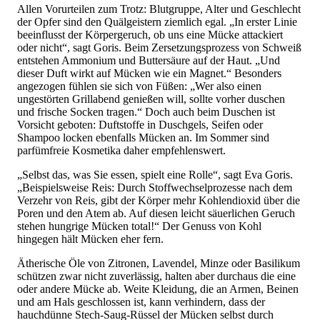
Allen Vorurteilen zum Trotz: Blutgruppe, Alter und Geschlecht
der Opfer sind den Quälgeistern ziemlich egal. „In erster Linie
beeinflusst der Körpergeruch, ob uns eine Mücke attackiert
oder nicht“, sagt Goris. Beim Zersetzungsprozess von Schweiß
entstehen Ammonium und Buttersäure auf der Haut. „Und
dieser Duft wirkt auf Mücken wie ein Magnet.“ Besonders
angezogen fühlen sie sich von Füßen: „Wer also einen
ungestörten Grillabend genießen will, sollte vorher duschen
und frische Socken tragen.“ Doch auch beim Duschen ist
Vorsicht geboten: Duftstoffe in Duschgels, Seifen oder
Shampoo locken ebenfalls Mücken an. Im Sommer sind
parfümfreie Kosmetika daher empfehlenswert.
„Selbst das, was Sie essen, spielt eine Rolle“, sagt Eva Goris.
„Beispielsweise Reis: Durch Stoffwechselprozesse nach dem
Verzehr von Reis, gibt der Körper mehr Kohlendioxid über die
Poren und den Atem ab. Auf diesen leicht säuerlichen Geruch
stehen hungrige Mücken total!“ Der Genuss von Kohl
hingegen hält Mücken eher fern.
Ätherische Öle von Zitronen, Lavendel, Minze oder Basilikum
schützen zwar nicht zuverlässig, halten aber durchaus die eine
oder andere Mücke ab. Weite Kleidung, die an Armen, Beinen
und am Hals geschlossen ist, kann verhindern, dass der
hauchdünne Stech-Saug-Rüssel der Mücken selbst durch