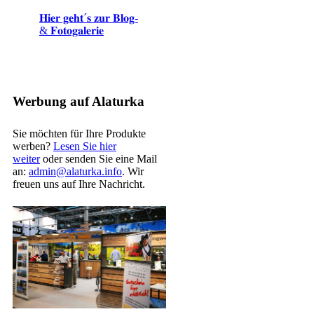
𝐇𝐢𝐞𝐫 𝐠𝐞𝐡𝐭´𝐬 𝐳𝐮𝐫 𝐁𝐥𝐨𝐠-
& 𝐅𝐨𝐭𝐨𝐠𝐚𝐥𝐞𝐫𝐢𝐞
Werbung auf Alaturka
Sie möchten für Ihre Produkte
werben?
Lesen Sie hier
weiter
oder senden Sie eine Mail
an:
admin@alaturka.info
. Wir
freuen uns auf Ihre Nachricht.