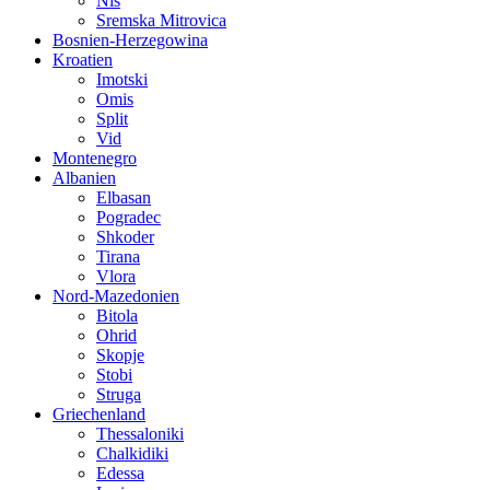
Nis
Sremska Mitrovica
Bosnien-Herzegowina
Kroatien
Imotski
Omis
Split
Vid
Montenegro
Albanien
Elbasan
Pogradec
Shkoder
Tirana
Vlora
Nord-Mazedonien
Bitola
Ohrid
Skopje
Stobi
Struga
Griechenland
Thessaloniki
Chalkidiki
Edessa