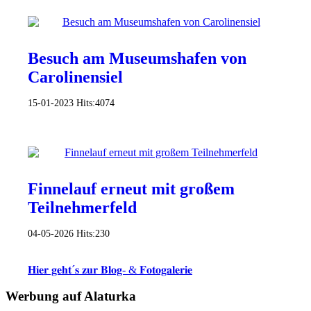
Besuch am Museumshafen von
Carolinensiel
15-01-2023
Hits:
4074
Finnelauf erneut mit großem
Teilnehmerfeld
04-05-2026
Hits:
230
𝐇𝐢𝐞𝐫 𝐠𝐞𝐡𝐭´𝐬 𝐳𝐮𝐫 𝐁𝐥𝐨𝐠- & 𝐅𝐨𝐭𝐨𝐠𝐚𝐥𝐞𝐫𝐢𝐞
Werbung auf Alaturka