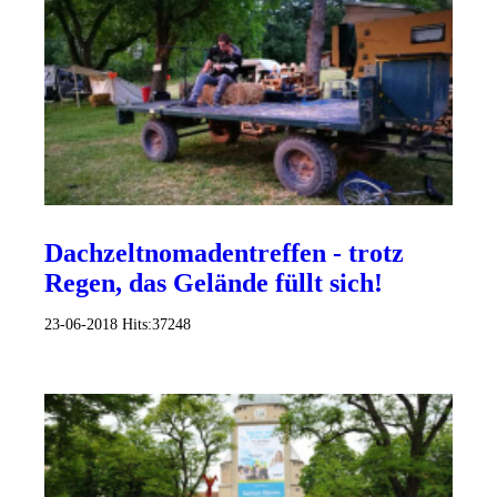
Dachzeltnomadentreffen - trotz
Regen, das Gelände füllt sich!
23-06-2018
Hits:
37248