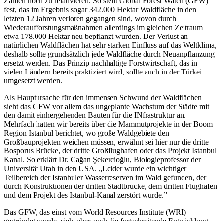
Zahlen noch zu relativieren. So stellt Global Forest Watch (GFW)
fest, das im Ergebnis sogar 342.000 Hektar Waldfläche in den
letzten 12 Jahren verloren gegangen sind, wovon durch
Wiederaufforstungsmaßnahmen allerdings im gleichen Zeitraum
etwa 178.000 Hektar neu bepflanzt wurden. Der Verlust an
natürlichen Waldflächen hat sehr starken Einfluss auf das Weltklima,
deshalb sollte grundsätzlich jede Waldfläche durch Neuanpflanzung
ersetzt werden. Das Prinzip nachhaltige Forstwirtschaft, das in
vielen Ländern bereits praktiziert wird, sollte auch in der Türkei
umgesetzt werden.
Als Hauptursache für den immensen Schwund der Waldflächen
sieht das GFW vor allem das ungeplante Wachstum der Städte mit
den damit einhergehenden Bauten für die INfrastruktur an.
Mehrfach hatten wir bereits über die Mammutprojekte in der Boom
Region Istanbul berichtet, wo große Waldgebiete den
Großbauprojekten weichen müssen, erwähnt sei hier nur die dritte
Bosporus Brücke, der dritte Großflughafen oder das Projekt Istanbul
Kanal. So erklärt Dr. Cağan Şekercioğlu, Biologieprofessor der
Universität Utah in den USA. „Leider wurde ein wichtiger
Teilbereich der Istanbuler Wasserreserven im Wald gefunden, der
durch Konstruktionen der dritten Stadtbrücke, dem dritten Flughafen
und dem Projekt des Istanbul-Kanal zerstört wurde.”
Das GFW, das einst vom World Resources Institute (WRI)
gegründet wurde, sieht aber auch die fortschreitende Entwicklung