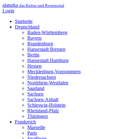
alaturka
das Kultur und Reiseportal
Login
Startseite
Deutschland
Baden-Württemberg
Bayern
Brandenburg
Hansestadt Bremen
Berlin
Hansestadt Hamburg
Hessen
Mecklenburg-Vorpommern
Niedersachsen
Nordrhein-Westfalen
Saarland
Sachsen
Sachsen-Anhalt
Schleswig-Holstein
Rheinland-Pfalz
Thüringen
Frankreich
Marseille
Paris
Straßburg