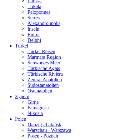
Larissa
Trikala
Peloponnes
Serres
Alexandroupolis
Inseln
Epirus
Delphi
Türkei
Türkei Reisen
Marmara Region
Schwarzes Meer
Türkische Ägäis
Türkische Riviera
Zentral Anatolien
Südostanatolien
Ostanatolien
Zypern
Girne
Famagusta
Nikosia
Polen
Danzig - Gdańsk
Warschau - Warszawa
Posen - Poznań