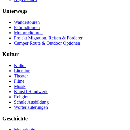
Unterwegs
Wandertouren
Fahrradtouren
Motorradtouren
Projekt Migration, Reisen & Förderer
Camper Route & Outdoor Optionen
Kultur
Kultur
Literatur
Theater
Filme
Musik
Kunst | Handwerk
Religion
Schule Ausbildung
Worterläuterungen
Geschichte
Mythologie