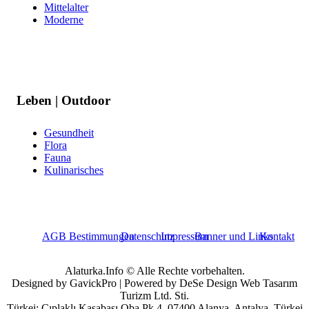
Mittelalter
Moderne
Leben | Outdoor
Gesundheit
Flora
Fauna
Kulinarisches
AGB Bestimmungen
Datenschutz
Impressum
Banner und Links
Kontakt
Alaturka.Info © Alle Rechte vorbehalten.
Designed by GavickPro | Powered by DeSe Design Web Tasarım
Turizm Ltd. Sti.
Türkei: Çıplaklı Kasabası Oba Pk 4, 07400 Alanya, Antalya, Türkei