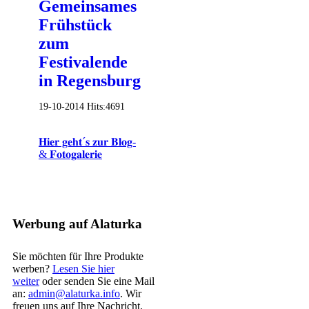
Gemeinsames
Frühstück
zum
Festivalende
in Regensburg
19-10-2014
Hits:
4691
𝐇𝐢𝐞𝐫 𝐠𝐞𝐡𝐭´𝐬 𝐳𝐮𝐫 𝐁𝐥𝐨𝐠-
& 𝐅𝐨𝐭𝐨𝐠𝐚𝐥𝐞𝐫𝐢𝐞
Werbung auf Alaturka
Sie möchten für Ihre Produkte
werben?
Lesen Sie hier
weiter
oder senden Sie eine Mail
an:
admin@alaturka.info
. Wir
freuen uns auf Ihre Nachricht.