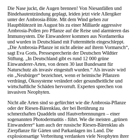
Die Nase juckt, die Augen brennen! Von Niesanfällen und
Bindehautentzündung geplagt, leiden jetzt viele Allergiker
unter der Ambrosia-Blüte. Mit dem Wind gehen zur
Hauptblütezeit im August bis zu einer Milliarde aggressive
Ambrosia-Pollen pro Pflanze auf die Reise und alarmieren das
Immunsystem. Die Einwanderer kommen aus Nordamerika
und wurden in Deutschland mit Futtermitteln eingeschleppt.
„Die Ambrosia-Pflanze ist nicht alleine auf ihrem Vormarsch“,
sagt Eva Goris, Pressesprecherin der Deutschen Wildtier
Stiftung. „In Deutschland gibt es rund 12 000 grüne
Einwanderer-Arten, von denen 30 laut Bundesamt für
Naturschutz als invasiv eingestuft wurden.“ Als invasiv wird
ein „Neubürger“ bezeichnet, wenn er heimische Pflanzen
verdrängt, Ökosysteme verändert oder gesundheitliche und
wirtschaftliche Schäden hervorruft. Experten sprechen von
invasiven Neophyten.
Nicht alle Arten sind so gefürchtet wie die Ambrosia-Pflanze
oder der Riesen-Bärenklau, der bei Berührung zu
schmerzhaften Quaddeln und Hautverbrennungen – einer
sogenannten Photodermatitis - führt. Wie die meisten „grünen
Einwanderer“ kam auch der russische Riesen-Bärenklau als
Zierpflanze für Gärten und Parkanlagen ins Land. Die
explosionsartige Verbreitung verdanken viele Neophyten ihrer