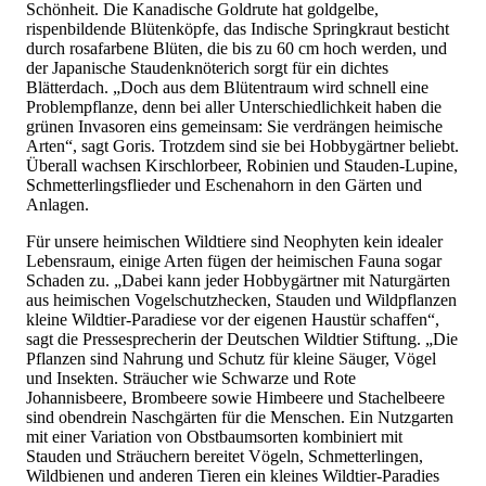
Schönheit. Die Kanadische Goldrute hat goldgelbe,
rispenbildende Blütenköpfe, das Indische Springkraut besticht
durch rosafarbene Blüten, die bis zu 60 cm hoch werden, und
der Japanische Staudenknöterich sorgt für ein dichtes
Blätterdach. „Doch aus dem Blütentraum wird schnell eine
Problempflanze, denn bei aller Unterschiedlichkeit haben die
grünen Invasoren eins gemeinsam: Sie verdrängen heimische
Arten“, sagt Goris. Trotzdem sind sie bei Hobbygärtner beliebt.
Überall wachsen Kirschlorbeer, Robinien und Stauden-Lupine,
Schmetterlingsflieder und Eschenahorn in den Gärten und
Anlagen.
Für unsere heimischen Wildtiere sind Neophyten kein idealer
Lebensraum, einige Arten fügen der heimischen Fauna sogar
Schaden zu. „Dabei kann jeder Hobbygärtner mit Naturgärten
aus heimischen Vogelschutzhecken, Stauden und Wildpflanzen
kleine Wildtier-Paradiese vor der eigenen Haustür schaffen“,
sagt die Pressesprecherin der Deutschen Wildtier Stiftung. „Die
Pflanzen sind Nahrung und Schutz für kleine Säuger, Vögel
und Insekten. Sträucher wie Schwarze und Rote
Johannisbeere, Brombeere sowie Himbeere und Stachelbeere
sind obendrein Naschgärten für die Menschen. Ein Nutzgarten
mit einer Variation von Obstbaumsorten kombiniert mit
Stauden und Sträuchern bereitet Vögeln, Schmetterlingen,
Wildbienen und anderen Tieren ein kleines Wildtier-Paradies