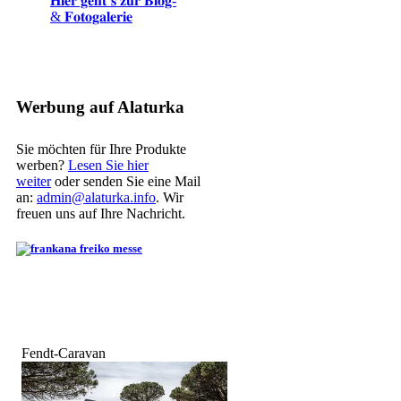
𝐇𝐢𝐞𝐫 𝐠𝐞𝐡𝐭´𝐬 𝐳𝐮𝐫 𝐁𝐥𝐨𝐠-
& 𝐅𝐨𝐭𝐨𝐠𝐚𝐥𝐞𝐫𝐢𝐞
Werbung auf Alaturka
Sie möchten für Ihre Produkte
werben?
Lesen Sie hier
weiter
oder senden Sie eine Mail
an:
admin@alaturka.info
. Wir
freuen uns auf Ihre Nachricht.
Fendt-Caravan