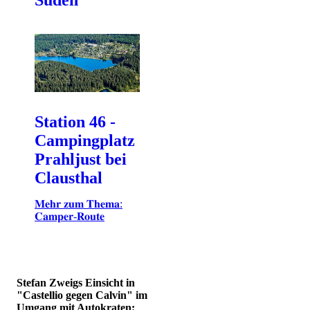
Station 46 -
Campingplatz
Prahljust bei
Clausthal
𝐌𝐞𝐡𝐫 𝐳𝐮𝐦 𝐓𝐡𝐞𝐦𝐚:
𝐂𝐚𝐦𝐩𝐞𝐫-𝐑𝐨𝐮𝐭𝐞
Stefan Zweigs Einsicht in
"Castellio gegen Calvin" im
Umgang mit Autokraten: