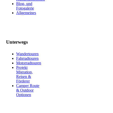
Blog- und
Fotogalerie
Allgemeines
Unterwegs
Wandertouren
Fahrradtouren
Motorradtouren
Projekt
Migration,
Reisen &
Förderer
Camper Route
& Outdoor
Optionen