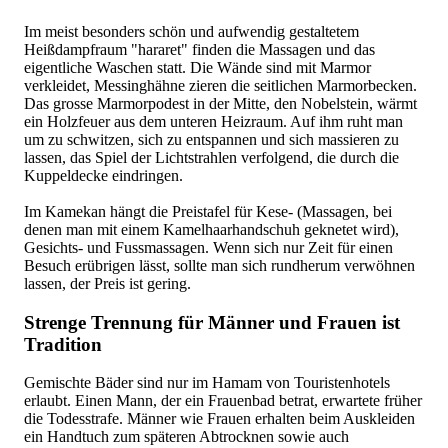
Im meist besonders schön und aufwendig gestaltetem
Heißdampfraum "hararet" finden die Massagen und das
eigentliche Waschen statt. Die Wände sind mit Marmor
verkleidet, Messinghähne zieren die seitlichen Marmorbecken.
Das grosse Marmorpodest in der Mitte, den Nobelstein, wärmt
ein Holzfeuer aus dem unteren Heizraum. Auf ihm ruht man
um zu schwitzen, sich zu entspannen und sich massieren zu
lassen, das Spiel der Lichtstrahlen verfolgend, die durch die
Kuppeldecke eindringen.
Im Kamekan hängt die Preistafel für Kese- (Massagen, bei
denen man mit einem Kamelhaarhandschuh geknetet wird),
Gesichts- und Fussmassagen. Wenn sich nur Zeit für einen
Besuch erübrigen lässt, sollte man sich rundherum verwöhnen
lassen, der Preis ist gering.
Strenge Trennung für Männer und Frauen ist
Tradition
Gemischte Bäder sind nur im Hamam von Touristenhotels
erlaubt. Einen Mann, der ein Frauenbad betrat, erwartete früher
die Todesstrafe. Männer wie Frauen erhalten beim Auskleiden
ein Handtuch zum späteren Abtrocknen sowie auch