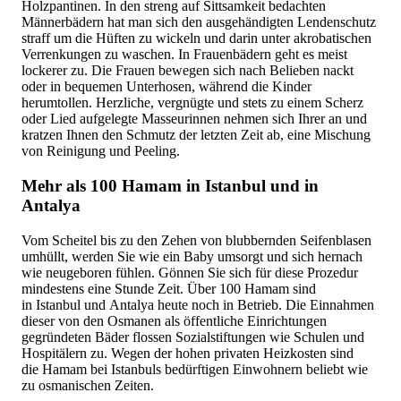
Holzpantinen. In den streng auf Sittsamkeit bedachten
Männerbädern hat man sich den ausgehändigten Lendenschutz
straff um die Hüften zu wickeln und darin unter akrobatischen
Verrenkungen zu waschen. In Frauenbädern geht es meist
lockerer zu. Die Frauen bewegen sich nach Belieben nackt
oder in bequemen Unterhosen, während die Kinder
herumtollen. Herzliche, vergnügte und stets zu einem Scherz
oder Lied aufgelegte Masseurinnen nehmen sich Ihrer an und
kratzen Ihnen den Schmutz der letzten Zeit ab, eine Mischung
von Reinigung und Peeling.
Mehr als 100 Hamam in Istanbul und in
Antalya
Vom Scheitel bis zu den Zehen von blubbernden Seifenblasen
umhüllt, werden Sie wie ein Baby umsorgt und sich hernach
wie neugeboren fühlen. Gönnen Sie sich für diese Prozedur
mindestens eine Stunde Zeit. Über 100 Hamam sind
in Istanbul und Antalya heute noch in Betrieb. Die Einnahmen
dieser von den Osmanen als öffentliche Einrichtungen
gegründeten Bäder flossen Sozialstiftungen wie Schulen und
Hospitälern zu. Wegen der hohen privaten Heizkosten sind
die Hamam bei Istanbuls bedürftigen Einwohnern beliebt wie
zu osmanischen Zeiten.