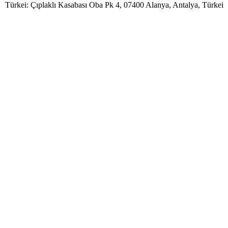
Türkei: Çıplaklı Kasabası Oba Pk 4, 07400 Alanya, Antalya, Türkei
Benutzername
Passwort
Angemeldet bleiben
Passwort vergessen?
Benutzername vergessen?