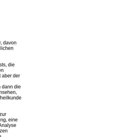
r, davon
hlichen
ts, die
en
 aber der
h dann die
ansehen,
rheilkunde
zur
ng, eine
 Analyse
nzen
e