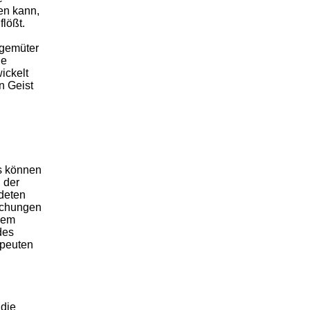
en kann,
lößt.
sgemüter
he
ickelt
n Geist
ts können
 der
ldeten
suchungen
 dem
des
apeuten
 die