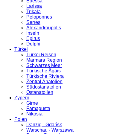
Edessa
Larissa
Trikala
Peloponnes
Serres
Alexandroupolis
Inseln
Epirus
Delphi
Türkei
Türkei Reisen
Marmara Region
Schwarzes Meer
Türkische Ägäis
Türkische Riviera
Zentral Anatolien
Südostanatolien
Ostanatolien
Zypern
Girne
Famagusta
Nikosia
Polen
Danzig - Gdańsk
Warschau - Warszawa