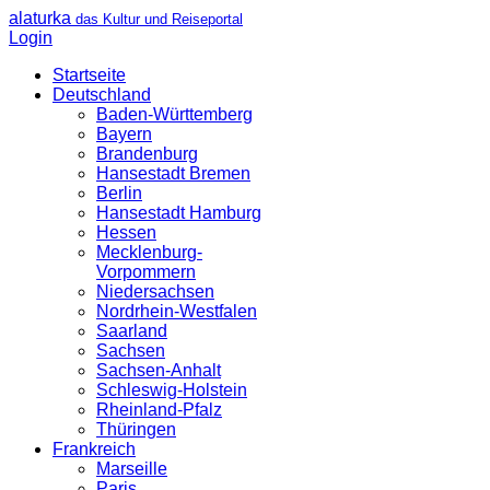
alaturka
das Kultur und Reiseportal
Login
Startseite
Deutschland
Baden-Württemberg
Bayern
Brandenburg
Hansestadt Bremen
Berlin
Hansestadt Hamburg
Hessen
Mecklenburg-
Vorpommern
Niedersachsen
Nordrhein-Westfalen
Saarland
Sachsen
Sachsen-Anhalt
Schleswig-Holstein
Rheinland-Pfalz
Thüringen
Frankreich
Marseille
Paris