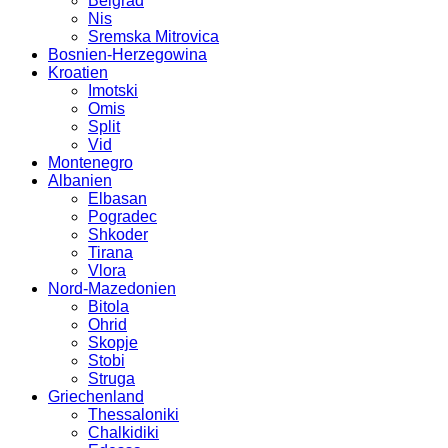
Belgrad
Nis
Sremska Mitrovica
Bosnien-Herzegowina
Kroatien
Imotski
Omis
Split
Vid
Montenegro
Albanien
Elbasan
Pogradec
Shkoder
Tirana
Vlora
Nord-Mazedonien
Bitola
Ohrid
Skopje
Stobi
Struga
Griechenland
Thessaloniki
Chalkidiki