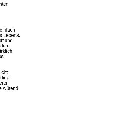
nten
 einfach
s Lebens,
olt und
ndere
rklich
es
icht
dingt
erer
se wütend