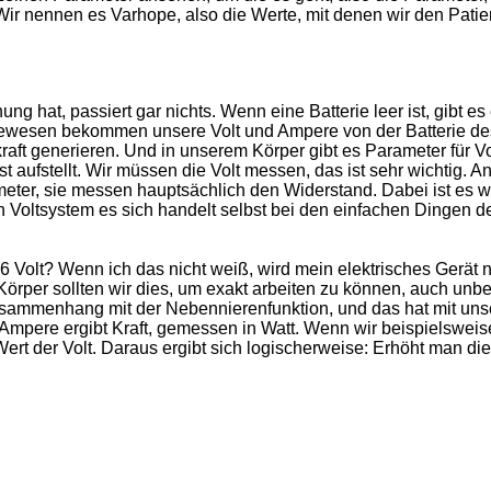
 nennen es Varhope, also die Werte, mit denen wir den Patie
g hat, passiert gar nichts. Wenn eine Batterie leer ist, gibt es
bewesen bekommen unsere Volt und Ampere von der Batterie de
kraft generieren. Und in unserem Körper gibt es Parameter für V
t aufstellt. Wir müssen die Volt messen, das ist sehr wichtig. A
ter, sie messen hauptsächlich den Widerstand. Dabei ist es wi
on Voltsystem es sich handelt selbst bei den einfachen Dingen d
 6 Volt? Wenn ich das nicht weiß, wird mein elektrisches Gerät n
örper sollten wir dies, um exakt arbeiten zu können, auch unbe
Zusammenhang mit der Nebennierenfunktion, und das hat mit uns
mit Ampere ergibt Kraft, gemessen in Watt. Wenn wir beispielswei
 Wert der Volt. Daraus ergibt sich logischerweise: Erhöht man die