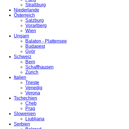
Straßburg
Niederlande
Österreich
Salzburg
Vorarlberg
Wien
Ungarn
Balaton - Plattensee
Budapest
Györ
Schweiz
Bern
Schaffhausen
Zürich
Italien
Trieste
Venedig
Verona
Tschechien
Cheb
Prag
Slowenien
Ljubljana
Serbien