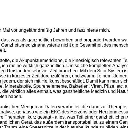
 Mal vor ungefähr dreißig Jahren und faszinierte mich.
ass, das, was als ganzheitlich beworben und propagiert worden wa
ese Ganzheitsmedizinanalysierte nicht die Gesamtheit des mensc
eit.
offe, die Akupunkturmeridiane, die kinesiolgisch relevanten Tes
, ich meine wirklich ganzheitlich. Um solche kompletten Analys
en Umständen sehr viel Zeit brauchen. Mit dem Scio-System ist
e in kürzester Zeit durchzuführen, und zwar mit einem kleinen
n jedem, der sich mit Heilkunst beschäftigt. Damit kann man sic
e, Mineralstoffe, Spurenelemente, Bakterien, Viren, Pilze, etc. 
 die wirklich alles enthält, was ganzheitliche Medizin und Natu
eten haben.
antischen Mengen an Daten verarbeitet, die dann zur Therapie 
tanalyse, genauso wie ein EKG des Herzens oder Herztonmessu
re Therapien, kurz gesagt - alles, was Teil einer ganzheitlichen
handlichen Gerät, das außerdem transportabel ist, zu einem Ga
Traum, eine Speerspitze in der Naturheilkunde zu bilden, ein