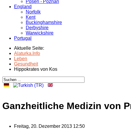
Posen - Poznań
England
Norfolk
Kent
Buckinghamshire
Derbyshire
Warwickshire
Portugal
Aktuelle Seite:
Alaturka.Info
Leben
Gesundheit
Hippokrates von Kos
Ganzheitliche Medizin von P
Freitag, 20. Dezember 2013 12:50