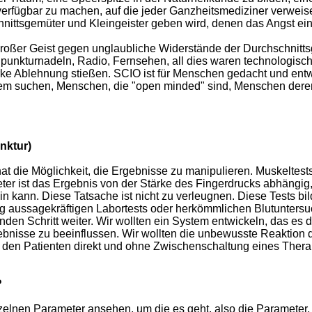
verfügbar zu machen, auf die jeder Ganzheitsmediziner verweis
hnittsgemüter und Kleingeister geben wird, denen das Angst einf
 großer Geist gegen unglaubliche Widerstände der Durchschnitt
punkturnadeln, Radio, Fernsehen, all dies waren technologisc
rke Ablehnung stießen. SCIO ist für Menschen gedacht und entw
m suchen, Menschen, die "open minded" sind, Menschen dere
nktur)
hat die Möglichkeit, die Ergebnisse zu manipulieren. Muskeltes
er ist das Ergebnis von der Stärke des Fingerdrucks abhängig,
ein kann. Diese Tatsache ist nicht zu verleugnen. Diese Tests bi
nig aussagekräftigen Labortests oder herkömmlichen Blutunter
nden Schritt weiter. Wir wollten ein System entwickeln, das es
bnisse zu beeinflussen. Wir wollten die unbewusste Reaktion 
s den Patienten direkt und ohne Zwischenschaltung eines Ther
?
zelnen Parameter ansehen, um die es geht, also die Parameter,