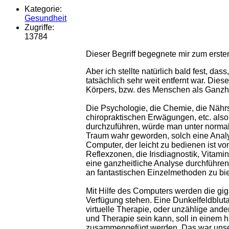
Kategorie:
Gesundheit
Zugriffe:
13784
Dieser Begriff begegnete mir zum ersten
Aber ich stellte natürlich bald fest, d
tatsächlich sehr weit entfernt war. Di
Körpers, bzw. des Menschen als Ganzh
Die Psychologie, die Chemie, die Nährst
chiropraktischen Erwägungen, etc. also
durchzuführen, würde man unter normal
Traum wahr geworden, solch eine Analys
Computer, der leicht zu bedienen ist vo
Reflexzonen, die Irisdiagnostik, Vitamin
eine ganzheitliche Analyse durchführen,
an fantastischen Einzelmethoden zu bi
Mit Hilfe des Computers werden die gig
Verfügung stehen. Eine Dunkelfeldblu
virtuelle Therapie, oder unzählige ande
und Therapie sein kann, soll in einem 
zusammengefügt werden. Das war unser 