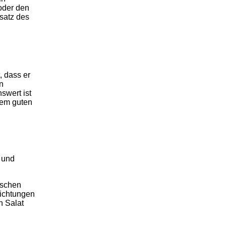
 oder den
rsatz des
, dass er
n
swert ist
nem guten
 und
ischen
richtungen
n Salat