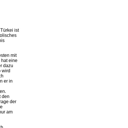
Türkei ist
holisches
nis
sten mit
 hat eine
er dazu
b wird
ch
 er in
en.
t den
rage der
te
nur am
ch