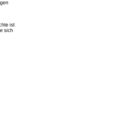
igen
hte ist
e sich