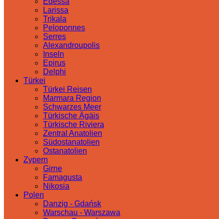
Edessa
Larissa
Trikala
Peloponnes
Serres
Alexandroupolis
Inseln
Epirus
Delphi
Türkei
Türkei Reisen
Marmara Region
Schwarzes Meer
Türkische Ägäis
Türkische Riviera
Zentral Anatolien
Südostanatolien
Ostanatolien
Zypern
Girne
Famagusta
Nikosia
Polen
Danzig - Gdańsk
Warschau - Warszawa