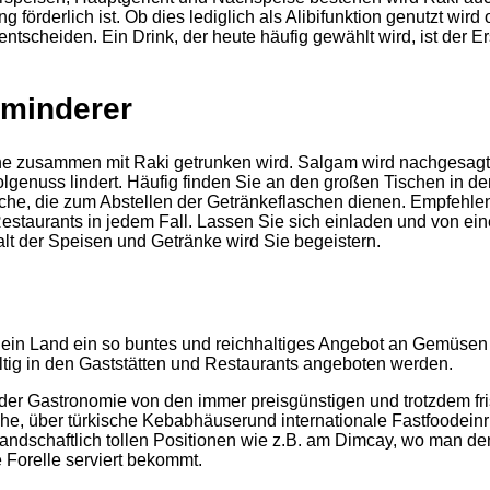
 förderlich ist. Ob dies lediglich als Alibifunktion genutzt wird
h entscheiden. Ein Drink, der heute häufig gewählt wird, ist der E
lminderer
rne zusammen mit Raki getrunken wird. Salgam wird nachgesagt
genuss lindert. Häufig finden Sie an den großen Tischen in de
che, die zum Abstellen der Getränkeflaschen dienen. Empfehlen
Restaurants in jedem Fall. Lassen Sie sich einladen und von ei
alt der Speisen und Getränke wird Sie begeistern.
t ein Land ein so buntes und reichhaltiges Angebot an Gemüsen
haltig in den Gaststätten und Restaurants angeboten werden.
 der Gastronomie von den immer preisgünstigen und trotzdem fr
e, über türkische Kebabhäuserund internationale Fastfoodein
landschaftlich tollen Positionen wie z.B. am Dimcay, wo man de
e Forelle serviert bekommt.