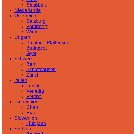
Straßburg
Niederlande
Österreich
Salzburg
Vorarlberg
Wien
Ungarn
Balaton - Plattensee
Budapest
Györ
Schweiz
Bern
Schaffhausen
Zürich
Italien
Trieste
Venedig
Verona
Tschechien
Cheb
Prag
Slowenien
Ljubljana
Serbien