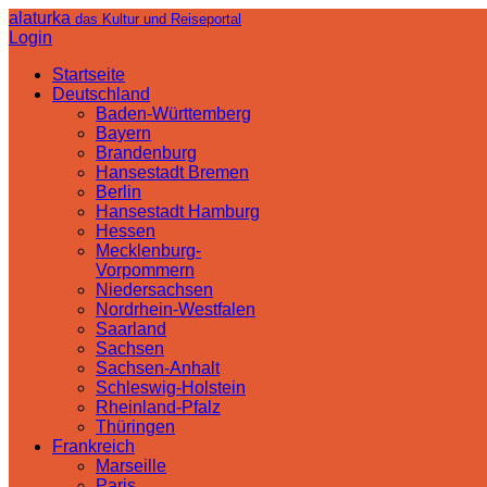
alaturka
das Kultur und Reiseportal
Login
Startseite
Deutschland
Baden-Württemberg
Bayern
Brandenburg
Hansestadt Bremen
Berlin
Hansestadt Hamburg
Hessen
Mecklenburg-
Vorpommern
Niedersachsen
Nordrhein-Westfalen
Saarland
Sachsen
Sachsen-Anhalt
Schleswig-Holstein
Rheinland-Pfalz
Thüringen
Frankreich
Marseille
Paris