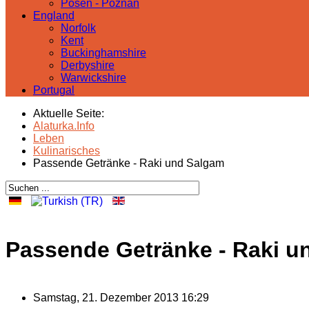
Posen - Poznań
England
Norfolk
Kent
Buckinghamshire
Derbyshire
Warwickshire
Portugal
Aktuelle Seite:
Alaturka.Info
Leben
Kulinarisches
Passende Getränke - Raki und Salgam
Passende Getränke - Raki u
Samstag, 21. Dezember 2013 16:29