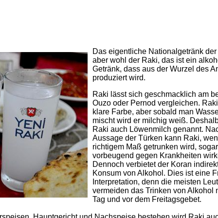
Das eigentliche Nationalgetränk der 
aber wohl der Raki, das ist ein alko
Getränk, dass aus der Wurzel des A
produziert wird.
Raki lässt sich geschmacklich am be
Ouzo oder Pernod vergleichen. Raki
klare Farbe, aber sobald man Wass
mischt wird er milchig weiß. Deshal
Raki auch Löwenmilch genannt. Na
Aussage der Türken kann Raki, wenn
richtigem Maß getrunken wird, sogar
vorbeugend gegen Krankheiten wirk
Dennoch verbietet der Koran indirek
Konsum von Alkohol. Dies ist eine F
Interpretation, denn die meisten Leu
vermeiden das Trinken von Alkohol 
Tag und vor dem Freitagsgebet.
Vorspeisen, Hauptgericht und Nachspeise bestehen wird Raki au