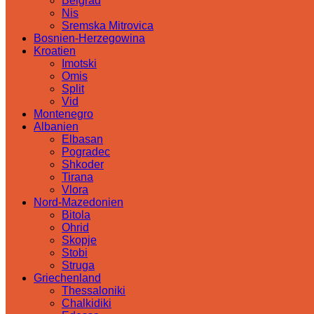
Belgrad
Nis
Sremska Mitrovica
Bosnien-Herzegowina
Kroatien
Imotski
Omis
Split
Vid
Montenegro
Albanien
Elbasan
Pogradec
Shkoder
Tirana
Vlora
Nord-Mazedonien
Bitola
Ohrid
Skopje
Stobi
Struga
Griechenland
Thessaloniki
Chalkidiki