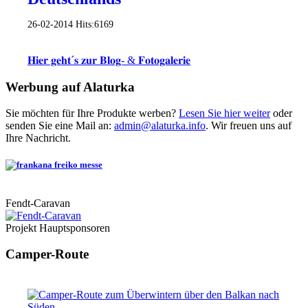
26-02-2014
Hits:
6169
𝐇𝐢𝐞𝐫 𝐠𝐞𝐡𝐭´𝐬 𝐳𝐮𝐫 𝐁𝐥𝐨𝐠- & 𝐅𝐨𝐭𝐨𝐠𝐚𝐥𝐞𝐫𝐢𝐞
Werbung auf Alaturka
Sie möchten für Ihre Produkte werben?
Lesen Sie hier weiter
oder
senden Sie eine Mail an:
admin@alaturka.info
. Wir freuen uns auf
Ihre Nachricht.
Fendt-Caravan
Projekt Hauptsponsoren
Camper-Route