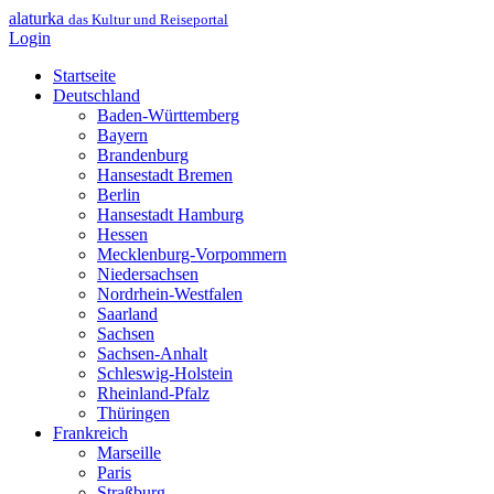
alaturka
das Kultur und Reiseportal
Login
Startseite
Deutschland
Baden-Württemberg
Bayern
Brandenburg
Hansestadt Bremen
Berlin
Hansestadt Hamburg
Hessen
Mecklenburg-Vorpommern
Niedersachsen
Nordrhein-Westfalen
Saarland
Sachsen
Sachsen-Anhalt
Schleswig-Holstein
Rheinland-Pfalz
Thüringen
Frankreich
Marseille
Paris
Straßburg