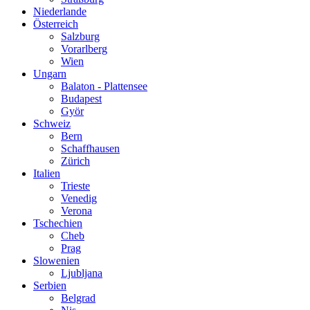
Niederlande
Österreich
Salzburg
Vorarlberg
Wien
Ungarn
Balaton - Plattensee
Budapest
Györ
Schweiz
Bern
Schaffhausen
Zürich
Italien
Trieste
Venedig
Verona
Tschechien
Cheb
Prag
Slowenien
Ljubljana
Serbien
Belgrad