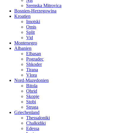
Nis
Sremska Mitrovica
Bosnien-Herzegowina
Kroatien
Imotski
Omis
Split
Vid
Montenegro
Albanien
Elbasan
Pogradec
Shkoder
Tirana
Vlora
Nord-Mazedonien
Bitola
Ohrid
Skopje
Stobi
Struga
Griechenland
Thessaloniki
Chalkidiki
Edessa