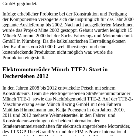
GmbH gegründet.
Infolge erheblicher Probleme bei der Konstruktion und Fertigung
der Komponenten verzögerte sich die ursprünglich für das Jahr 2000
geplante Auslieferung bis 2002. Nach acht ausgelieferten Maschinen
wurde das Projekt Mitte 2002 gestoppt. Gebaut wurden lediglich 15
Münch Mammut 2000 bei der Sachs Fahrzeug- und Motorentechnik
GmbH in Nürnberg. Da die kalkulatorischen Herstellungskosten
den Kaufpreis von 86.000 € weit überstiegen und eine
kostendeckende Produktion nicht möglich war, wurde die
Produktion eingestellt.
Elektromotorräder Münch TTE2: Start in
Oschersleben 2012
In den Jahren 2008 bis 2012 entwickelte Petsch mit seinem
Konstrukteurs-Team die elektrogetriebenen Straßenrennmotorräder
Münch TTE-1, sowie das Nachfolgemodell TTE-2. Auf der TTE-2-
Maschine errang seine Münch Racing GmbH mit den Fahrern
Matthias Himmelmann und Katja Poensgen in den Jahren 2010,
2011 und 2012 mehrere Weltmeistertitel in den Fahrer- und
Konstrukteurswertungen der beiden internationalen
Straßenrennmeisterschaften für elektrisch angetriebene Motorräder,
des TTXGP The eGrandPrix und der FIM e-Power International