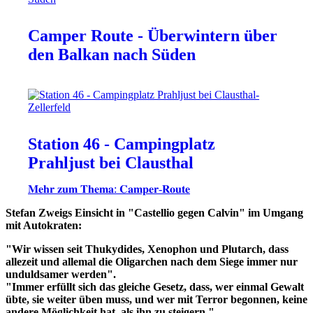
Camper Route - Überwintern über
den Balkan nach Süden
Station 46 - Campingplatz
Prahljust bei Clausthal
𝐌𝐞𝐡𝐫 𝐳𝐮𝐦 𝐓𝐡𝐞𝐦𝐚: 𝐂𝐚𝐦𝐩𝐞𝐫-𝐑𝐨𝐮𝐭𝐞
Stefan Zweigs Einsicht in "Castellio gegen Calvin" im Umgang
mit Autokraten:
"Wir wissen seit Thukydides, Xenophon und Plutarch, dass
allezeit und allemal die Oligarchen nach dem Siege immer nur
unduldsamer werden".
"Immer erfüllt sich das gleiche Gesetz, dass, wer einmal Gewalt
übte, sie weiter üben muss, und wer mit Terror begonnen, keine
andere Möglichkeit hat, als ihn zu steigern."