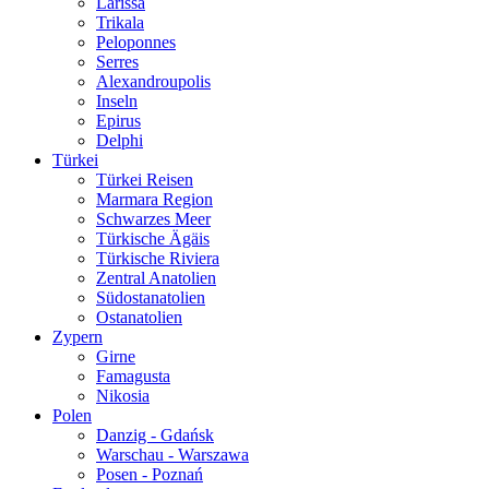
Larissa
Trikala
Peloponnes
Serres
Alexandroupolis
Inseln
Epirus
Delphi
Türkei
Türkei Reisen
Marmara Region
Schwarzes Meer
Türkische Ägäis
Türkische Riviera
Zentral Anatolien
Südostanatolien
Ostanatolien
Zypern
Girne
Famagusta
Nikosia
Polen
Danzig - Gdańsk
Warschau - Warszawa
Posen - Poznań