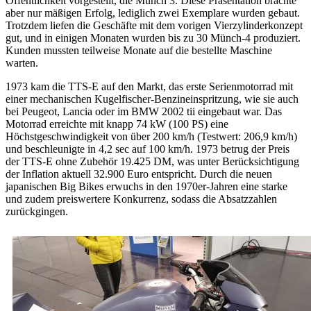
Öffentlichkeit vorgestellt, die Münch 3. Diese Präsentation brachte
aber nur mäßigen Erfolg, lediglich zwei Exemplare wurden gebaut.
Trotzdem liefen die Geschäfte mit dem vorigen Vierzylinderkonzept
gut, und in einigen Monaten wurden bis zu 30 Münch-4 produziert.
Kunden mussten teilweise Monate auf die bestellte Maschine
warten.
1973 kam die TTS-E auf den Markt, das erste Serienmotorrad mit
einer mechanischen Kugelfischer-Benzineinspritzung, wie sie auch
bei Peugeot, Lancia oder im BMW 2002 tii eingebaut war. Das
Motorrad erreichte mit knapp 74 kW (100 PS) eine
Höchstgeschwindigkeit von über 200 km/h (Testwert: 206,9 km/h)
und beschleunigte in 4,2 sec auf 100 km/h. 1973 betrug der Preis
der TTS-E ohne Zubehör 19.425 DM, was unter Berücksichtigung
der Inflation aktuell 32.900 Euro entspricht. Durch die neuen
japanischen Big Bikes erwuchs in den 1970er-Jahren eine starke
und zudem preiswertere Konkurrenz, sodass die Absatzzahlen
zurückgingen.