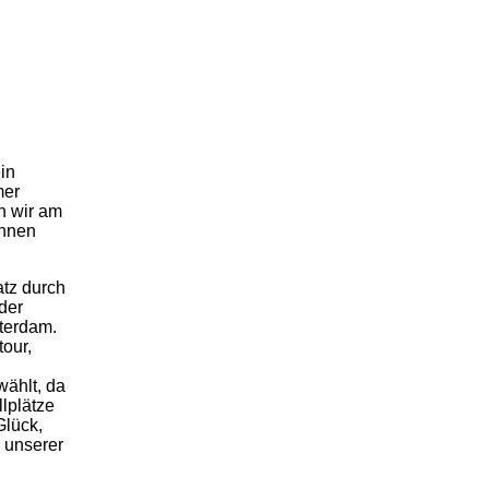
in
mer
n wir am
nnen
tz durch
 der
terdam.
tour,
wählt, da
llplätze
Glück,
 unserer
.