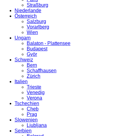
Straßburg
Niederlande
Österreich
Salzburg
Vorarlberg
Wien
Ungarn
Balaton - Plattensee
Budapest
Györ
Schweiz
Bern
Schaffhausen
Zürich
Italien
Trieste
Venedig
Verona
Tschechien
Cheb
Prag
Slowenien
Ljubljana
Serbien