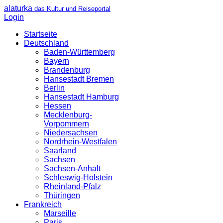
alaturka
das Kultur und Reiseportal
Login
Startseite
Deutschland
Baden-Württemberg
Bayern
Brandenburg
Hansestadt Bremen
Berlin
Hansestadt Hamburg
Hessen
Mecklenburg-
Vorpommern
Niedersachsen
Nordrhein-Westfalen
Saarland
Sachsen
Sachsen-Anhalt
Schleswig-Holstein
Rheinland-Pfalz
Thüringen
Frankreich
Marseille
Paris