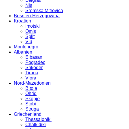
Belgrad
Nis
Sremska Mitrovica
Bosnien-Herzegowina
Kroatien
Imotski
Omis
Split
Vid
Montenegro
Albanien
Elbasan
Pogradec
Shkoder
Tirana
Vlora
Nord-Mazedonien
Bitola
Ohrid
Skopje
Stobi
Struga
Griechenland
Thessaloniki
Chalkidiki