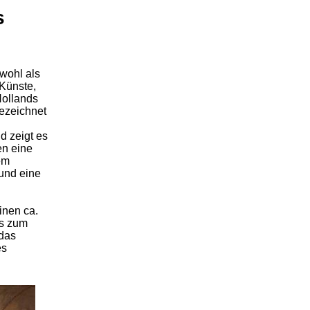
s
wohl als
Künste,
Hollands
ezeichnet
d zeigt es
en eine
em
 und eine
inen ca.
es zum
 das
es