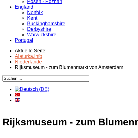
Posen - Poznań
England
Norfolk
Kent
Buckinghamshire
Derbyshire
Warwickshire
Portugal
Aktuelle Seite:
Alaturka.Info
Niederlande
Rijksmuseum - zum Blumenmarkt von Amsterdam
Rijksmuseum - zum Blumen