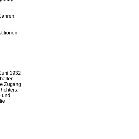
Jahren,
titionen
 Juni 1932
halten
che Zugang
Richters,
- und
die