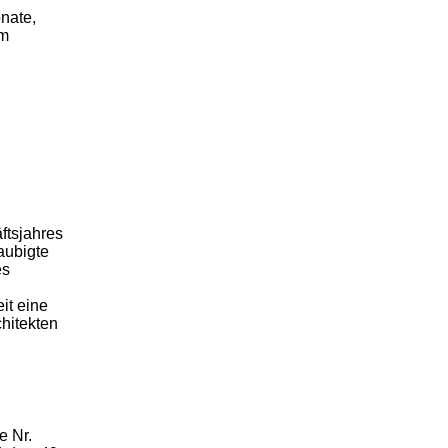
nate,
im
ftsjahres
aubigte
es
eit eine
hitekten
e Nr.