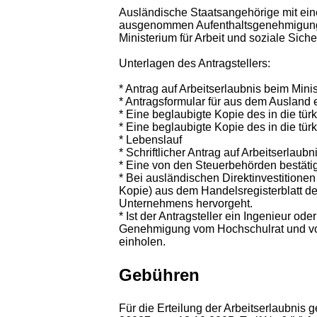
Ausländische Staatsangehörige mit eine
ausgenommen Aufenthaltsgenehmigungen
Ministerium für Arbeit und soziale Sich
Unterlagen des Antragstellers:
* Antrag auf Arbeitserlaubnis beim Minis
* Antragsformular für aus dem Ausland
* Eine beglaubigte Kopie des in die tü
* Eine beglaubigte Kopie des in die t
* Lebenslauf
* Schriftlicher Antrag auf Arbeitserlau
* Eine von den Steuerbehörden bestäti
* Bei ausländischen Direktinvestitione
Kopie) aus dem Handelsregisterblatt de
Unternehmens hervorgeht.
* Ist der Antragsteller ein Ingenieur ode
Genehmigung vom Hochschulrat und vo
einholen.
Gebühren
Für die Erteilung der Arbeitserlaubni