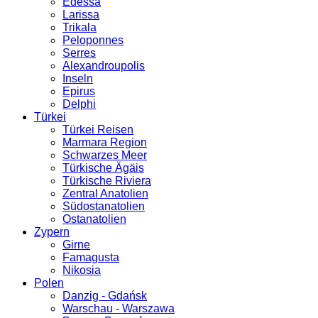
Edessa
Larissa
Trikala
Peloponnes
Serres
Alexandroupolis
Inseln
Epirus
Delphi
Türkei
Türkei Reisen
Marmara Region
Schwarzes Meer
Türkische Ägäis
Türkische Riviera
Zentral Anatolien
Südostanatolien
Ostanatolien
Zypern
Girne
Famagusta
Nikosia
Polen
Danzig - Gdańsk
Warschau - Warszawa