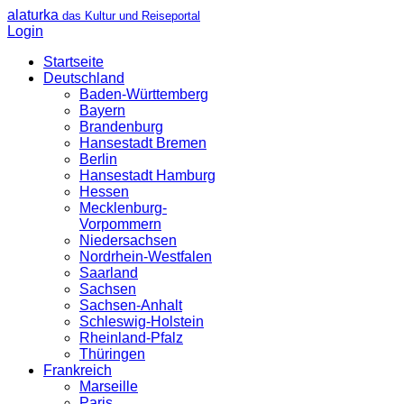
alaturka
das Kultur und Reiseportal
Login
Startseite
Deutschland
Baden-Württemberg
Bayern
Brandenburg
Hansestadt Bremen
Berlin
Hansestadt Hamburg
Hessen
Mecklenburg-
Vorpommern
Niedersachsen
Nordrhein-Westfalen
Saarland
Sachsen
Sachsen-Anhalt
Schleswig-Holstein
Rheinland-Pfalz
Thüringen
Frankreich
Marseille
Paris