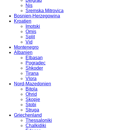
Belgrad
Nis
Sremska Mitrovica
Bosnien-Herzegowina
Kroatien
Imotski
Omis
Split
Vid
Montenegro
Albanien
Elbasan
Pogradec
Shkoder
Tirana
Vlora
Nord-Mazedonien
Bitola
Ohrid
Skopje
Stobi
Struga
Griechenland
Thessaloniki
Chalkidiki