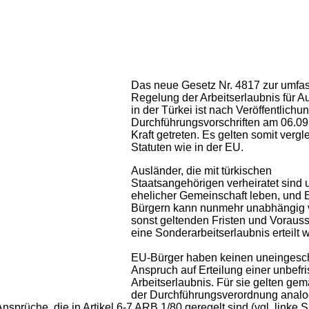
Das neue Gesetz Nr. 4817 zur umf
Regelung der Arbeitserlaubnis für A
in der Türkei ist nach Veröffentlichu
Durchführungsvorschriften am 06.09
Kraft getreten. Es gelten somit vergl
Statuten wie in der EU.
Ausländer, die mit türkischen
Staatsangehörigen verheiratet sind 
ehelicher Gemeinschaft leben, und 
Bürgern kann nunmehr unabhängig 
sonst geltenden Fristen und Voraus
eine Sonderarbeitserlaubnis erteilt 
EU-Bürger haben keinen uneingesc
Anspruch auf Erteilung einer unbefri
Arbeitserlaubnis. Für sie gelten gem
der Durchführungsverordnung analo
rüche, die in Artikel 6-7 ARB 1/80 geregelt sind (vgl. linke Sp