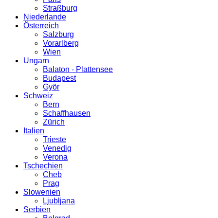
Straßburg
Niederlande
Österreich
Salzburg
Vorarlberg
Wien
Ungarn
Balaton - Plattensee
Budapest
Györ
Schweiz
Bern
Schaffhausen
Zürich
Italien
Trieste
Venedig
Verona
Tschechien
Cheb
Prag
Slowenien
Ljubljana
Serbien