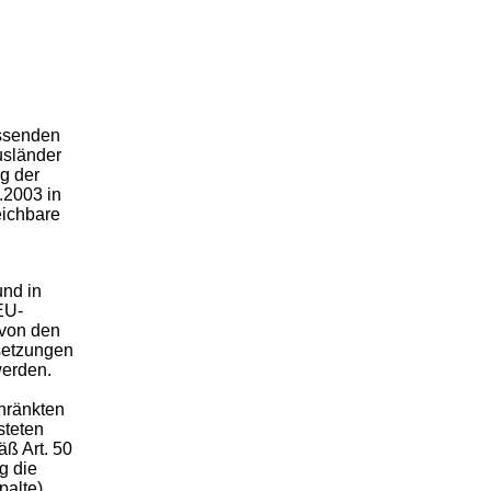
assenden
usländer
ng der
.2003 in
eichbare
und in
EU-
von den
setzungen
werden.
hränkten
steten
äß Art. 50
g die
alte).