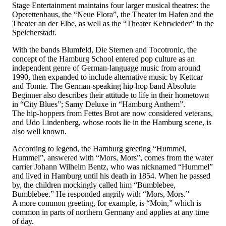
Stage Entertainment maintains four larger musical theatres: the
Operettenhaus, the “Neue Flora”, the Theater im Hafen and the
Theater an der Elbe, as well as the “Theater Kehrwieder” in the
Speicherstadt.
With the bands Blumfeld, Die Sternen and Tocotronic, the
concept of the Hamburg School entered pop culture as an
independent genre of German-language music from around
1990, then expanded to include alternative music by Kettcar
and Tomte. The German-speaking hip-hop band Absolute
Beginner also describes their attitude to life in their hometown
in “City Blues”; Samy Deluxe in “Hamburg Anthem”.
The hip-hoppers from Fettes Brot are now considered veterans,
and Udo Lindenberg, whose roots lie in the Hamburg scene, is
also well known.
According to legend, the Hamburg greeting “Hummel,
Hummel”, answered with “Mors, Mors”, comes from the water
carrier Johann Wilhelm Bentz, who was nicknamed “Hummel”
and lived in Hamburg until his death in 1854. When he passed
by, the children mockingly called him “Bumblebee,
Bumblebee.” He responded angrily with “Mors, Mors.”
A more common greeting, for example, is “Moin,” which is
common in parts of northern Germany and applies at any time
of day.