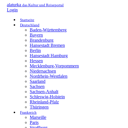
alaturka
das Kultur und Reiseportal
Login
Startseite
Deutschland
Baden-Württemberg
Bayern
Brandenburg
Hansestadt Bremen
Berlin
Hansestadt Hamburg
Hessen
Mecklenburg-Vorpommern
Niedersachsen
Nordrhein-Westfalen
Saarland
Sachsen
Sachsen-Anhalt
Schleswig-Holstein
Rheinland-Pfalz
Thüringen
Frankreich
Marseille
Paris
Straßburg