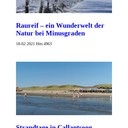
Raureif – ein Wunderwelt der
Natur bei Minusgraden
18-02-2021
Hits:
4963
Strandtage in Callantsoog –