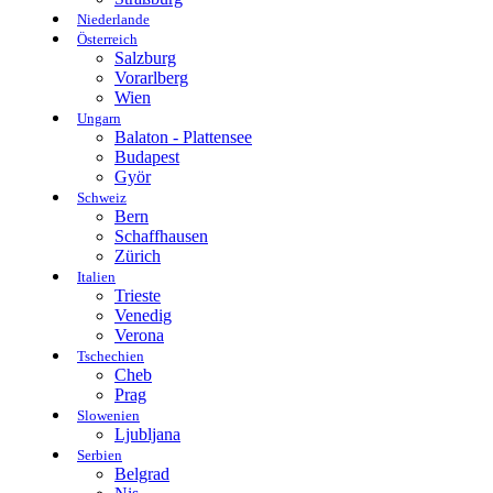
Niederlande
Österreich
Salzburg
Vorarlberg
Wien
Ungarn
Balaton - Plattensee
Budapest
Györ
Schweiz
Bern
Schaffhausen
Zürich
Italien
Trieste
Venedig
Verona
Tschechien
Cheb
Prag
Slowenien
Ljubljana
Serbien
Belgrad