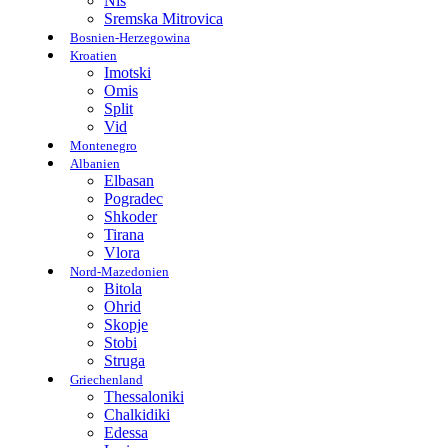
Nis
Sremska Mitrovica
Bosnien-Herzegowina
Kroatien
Imotski
Omis
Split
Vid
Montenegro
Albanien
Elbasan
Pogradec
Shkoder
Tirana
Vlora
Nord-Mazedonien
Bitola
Ohrid
Skopje
Stobi
Struga
Griechenland
Thessaloniki
Chalkidiki
Edessa