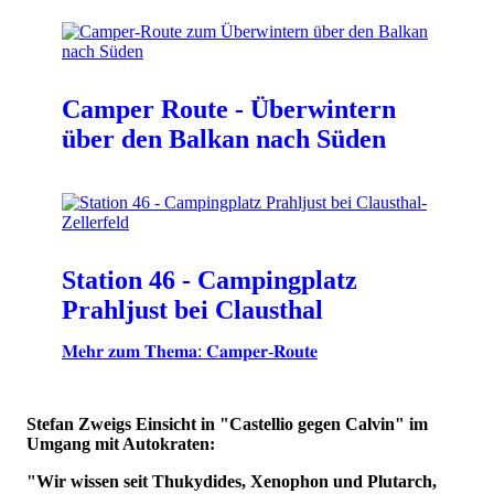
Camper Route - Überwintern
über den Balkan nach Süden
Station 46 - Campingplatz
Prahljust bei Clausthal
𝐌𝐞𝐡𝐫 𝐳𝐮𝐦 𝐓𝐡𝐞𝐦𝐚: 𝐂𝐚𝐦𝐩𝐞𝐫-𝐑𝐨𝐮𝐭𝐞
Stefan Zweigs Einsicht in "Castellio gegen Calvin" im
Umgang mit Autokraten:
"Wir wissen seit Thukydides, Xenophon und Plutarch,