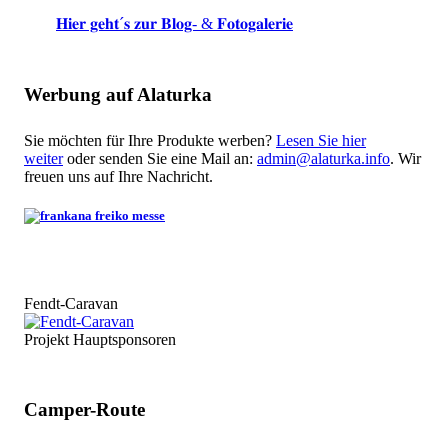
𝐇𝐢𝐞𝐫 𝐠𝐞𝐡𝐭´𝐬 𝐳𝐮𝐫 𝐁𝐥𝐨𝐠- & 𝐅𝐨𝐭𝐨𝐠𝐚𝐥𝐞𝐫𝐢𝐞
Werbung auf Alaturka
Sie möchten für Ihre Produkte werben?
Lesen Sie hier
weiter
oder senden Sie eine Mail an:
admin@alaturka.info
. Wir
freuen uns auf Ihre Nachricht.
Fendt-Caravan
Projekt Hauptsponsoren
Camper-Route