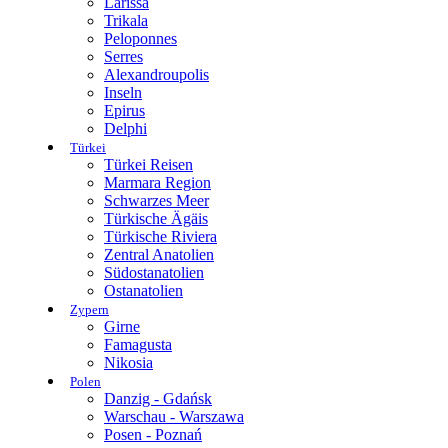
Larissa
Trikala
Peloponnes
Serres
Alexandroupolis
Inseln
Epirus
Delphi
Türkei
Türkei Reisen
Marmara Region
Schwarzes Meer
Türkische Ägäis
Türkische Riviera
Zentral Anatolien
Südostanatolien
Ostanatolien
Zypern
Girne
Famagusta
Nikosia
Polen
Danzig - Gdańsk
Warschau - Warszawa
Posen - Poznań