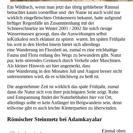
Ein Wildbach, wenn man jetzt das übrig gebliebene Rinnsal
betrachtet kaum vorstellbar und der Name ist auch wohl nur
wirklich eingefleischten Ortskennern bekannt, hatte aufgrund
heftiger Regenfälle im Zusammenhang mit der
Schneeschmelze im Winter 2001 / 2002 für solch riesige
Wassermassen gesorgt, dass die Auswirkungen selbst
inKizkalesi noch eklatant zu spüren waren. Im späten Frühjahr
bis weit in den Herbst hinein bietet sich allerdings
eine Wanderung im Flussbett an, zumal es eine reichhaltige
Fauna und Flora entlang des Wegs zu bewundern gibt. Natur
pur, kein störendes Geräusch durch Verkehr oder Maschinen.
Als kleiner Hinweis sei hier angemerkt, dass
eine Wanderung in den Monaten Juli und August besser nicht
unternommen wird, da es schlichtweg zu heiß ist.
Die angenehmste Zeit ist wirklich das späte Frühjahr, zumal
dann die Natur sich von ihrer prächtigsten Seite zeigt. Ruhe
und Entspannung findet der Naturliebhaber hier vor Ort,
allerdings sollte er kein Anfänger im Bergwandern sein, denn
teilweise gibt es auch leichte Kletterpartien zu überwinden.
Römischer Steinmetz bei Adamkayalar
Einmal oben