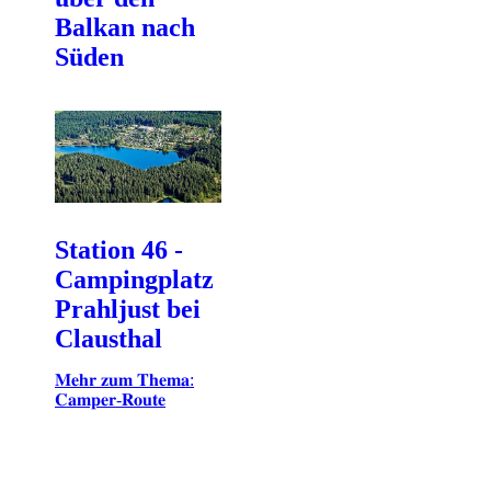
Balkan nach
Süden
Station 46 -
Campingplatz
Prahljust bei
Clausthal
𝐌𝐞𝐡𝐫 𝐳𝐮𝐦 𝐓𝐡𝐞𝐦𝐚:
𝐂𝐚𝐦𝐩𝐞𝐫-𝐑𝐨𝐮𝐭𝐞