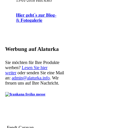
15-01-2018
Hits:
4385
𝐇𝐢𝐞𝐫 𝐠𝐞𝐡𝐭´𝐬 𝐳𝐮𝐫 𝐁𝐥𝐨𝐠-
& 𝐅𝐨𝐭𝐨𝐠𝐚𝐥𝐞𝐫𝐢𝐞
Werbung auf Alaturka
Sie möchten für Ihre Produkte
werben?
Lesen Sie hier
weiter
oder senden Sie eine Mail
an:
admin@alaturka.info
. Wir
freuen uns auf Ihre Nachricht.
Fendt-Caravan