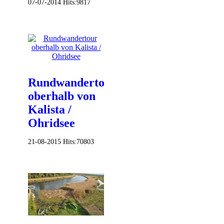
07-07-2014
Hits:
9817
Rundwandertour
oberhalb von
Kalista /
Ohridsee
21-08-2015
Hits:
70803