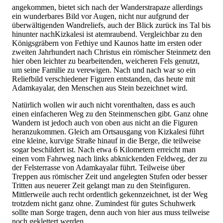
angekommen, bietet sich nach der Wanderstrapaze allerdings
ein wunderbares Bild vor Augen, nicht nur aufgrund der
überwältigenden Wandreliefs, auch der Blick zurück ins Tal bis
hinunter nachKizkalesi ist atemraubend. Vergleichbar zu den
Königsgräbern von Fethiye und Kaunos hatte im ersten oder
zweiten Jahrhundert nach Christus ein römischer Steinmetz den
hier oben leichter zu bearbeitenden, weicheren Fels genutzt,
um seine Familie zu verewigen. Nach und nach war so ein
Reliefbild verschiedener Figuren entstanden, das heute mit
Adamkayalar, den Menschen aus Stein bezeichnet wird.
Natürlich wollen wir auch nicht vorenthalten, dass es auch
einen einfacheren Weg zu den Steinmenschen gibt. Ganz ohne
Wandern ist jedoch auch von oben aus nicht an die Figuren
heranzukommen. Gleich am Ortsausgang von Kizkalesi führt
eine kleine, kurvige Straße hinauf in die Berge, die teilweise
sogar beschildert ist. Nach etwa 6 Kilometern erreicht man
einen vom Fahrweg nach links abknickenden Feldweg, der zu
der Felsterrasse von Adamkayalar führt. Teilweise über
Treppen aus römischer Zeit und angelegten Stufen oder besser
Tritten aus neuerer Zeit gelangt man zu den Steinfiguren.
Mittlerweile auch recht ordentlich gekennzeichnet, ist der Weg
trotzdem nicht ganz ohne. Zumindest für gutes Schuhwerk
sollte man Sorge tragen, denn auch von hier aus muss teilweise
noch geklettert werden.