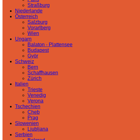
Straßburg
Niederlande
Österreich
Salzburg
Vorarlberg
Wien
Ungarn
Balaton - Plattensee
Budapest
Györ
Schweiz
Bern
Schaffhausen
Zürich
Italien
Trieste
Venedig
Verona
Tschechien
Cheb
Prag
Slowenien
Ljubljana
Serbien