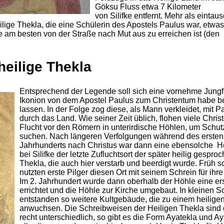
Göksu Fluss etwa 7 Kilometer
von Silifke entfernt. Mehr als eintau
eilige Thekla, die eine Schülerin des Apostels Paulus war, etwas
ie am besten von der Straße nach Mut aus zu erreichen ist (den
heilige Thekla
Entsprechend der Legende soll sich eine vornehme Jungf
Ikonion von dem Apostel Paulus zum Christentum habe b
lassen. In der Folge zog diese, als Mann verkleidet, mit P
durch das Land. Wie seiner Zeit üblich, flohen viele Chris
Flucht vor den Römern in unterirdische Höhlen, um Schut
suchen. Nach längeren Verfolgungen während des ersten
Jahrhunderts nach Christus war dann eine ebensolche H
bei Silifke der letzte Zufluchtsort der später heilig gespr
Thekla, die auch hier verstarb und beerdigt wurde. Früh 
nutzten erste Pilger diesen Ort mit seinem Schrein für ihr
Im 2. Jahrhundert wurde dann oberhalb der Höhle eine er
errichtet und die Höhle zur Kirche umgebaut. In kleinen Sc
entstanden so weitere Kultgebäude, die zu einem heiligen
anwuchsen. Die Schreibweisen der Heiligen Thekla sind
recht unterschiedlich, so gibt es die Form Ayatekla und Ay