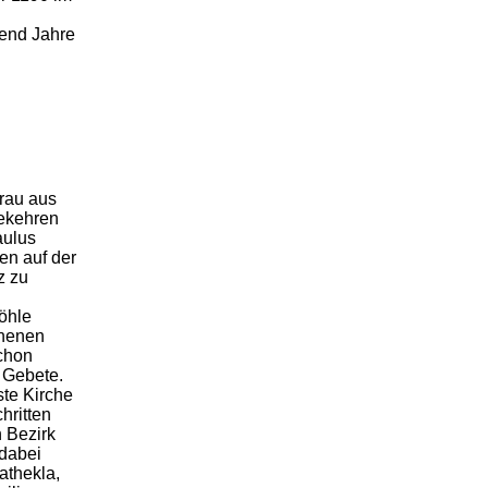
send Jahre
rau aus
ekehren
aulus
ten auf der
z zu
öhle
ochenen
schon
e Gebete.
ste Kirche
hritten
 Bezirk
 dabei
athekla,