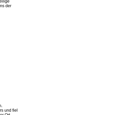
eilige
ns der
n.
s und fiel
er Ort