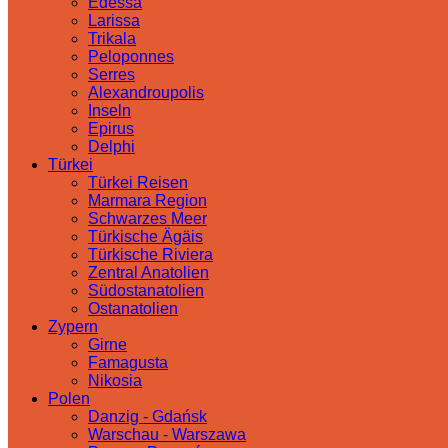
Edessa
Larissa
Trikala
Peloponnes
Serres
Alexandroupolis
Inseln
Epirus
Delphi
Türkei
Türkei Reisen
Marmara Region
Schwarzes Meer
Türkische Ägäis
Türkische Riviera
Zentral Anatolien
Südostanatolien
Ostanatolien
Zypern
Girne
Famagusta
Nikosia
Polen
Danzig - Gdańsk
Warschau - Warszawa