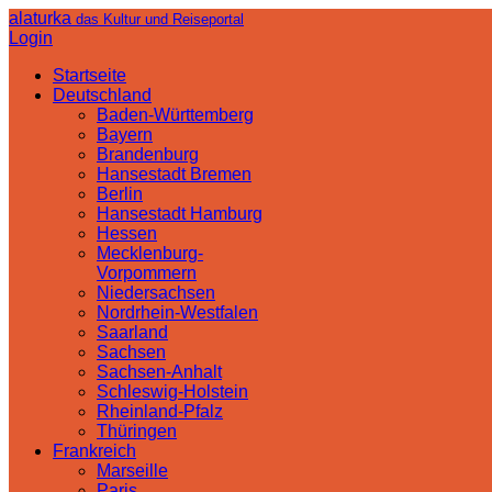
alaturka
das Kultur und Reiseportal
Login
Startseite
Deutschland
Baden-Württemberg
Bayern
Brandenburg
Hansestadt Bremen
Berlin
Hansestadt Hamburg
Hessen
Mecklenburg-
Vorpommern
Niedersachsen
Nordrhein-Westfalen
Saarland
Sachsen
Sachsen-Anhalt
Schleswig-Holstein
Rheinland-Pfalz
Thüringen
Frankreich
Marseille
Paris