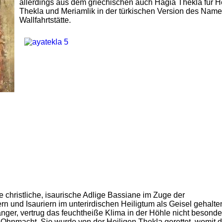
allerdings aus dem griechischen auch Hagia Thekla für H
Thekla und Meriamlik in der türkischen Version des Name
Wallfahrtstätte.
e christliche, isaurische Adlige Bassiane im Zuge der
und Isauriern im unterirdischen Heiligtum als Geisel gehalte
er, vertrug das feuchtheiße Klima in der Höhle nicht besonder
 Ohnmacht. Sie wurde von der Heiligen Thekla gerettet, womit d