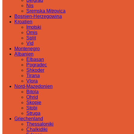
Belgrad
Nis
Sremska Mitrovica
Bosnien-Herzegowina
Kroatien
Imotski
Omis
Split
Vid
Montenegro
Albanien
Elbasan
Pogradec
Shkoder
Tirana
Vlora
Nord-Mazedonien
Bitola
Ohrid
Skopje
Stobi
Struga
Griechenland
Thessaloniki
Chalkidiki