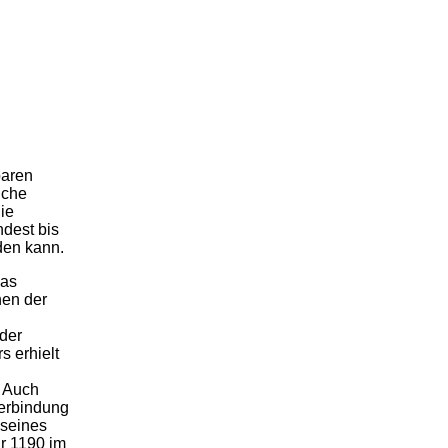
baren
iche
die
ndest bis
den kann.
das
nen der
der
s erhielt
. Auch
Verbindung
 seines
r 1190 im