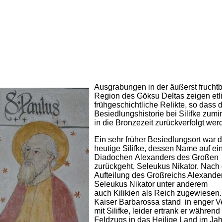
Ausgrabungen in der äußerst frucht
Region des Göksu Deltas zeigen etl
frühgeschichtliche Relikte, so dass 
Besiedlungshistorie bei Silifke zumi
in die Bronzezeit zurückverfolgt wer
Ein sehr früher Besiedlungsort war 
heutige Silifke, dessen Name auf ei
Diadochen Alexanders des Großen
zurückgeht, Seleukus Nikator. Nach 
Aufteilung des Großreichs Alexander
Seleukus Nikator unter anderem
auch Kilikien als Reich zugewiesen
Kaiser Barbarossa stand in enger 
mit Silifke, leider ertrank er während
Feldzugs in das Heilige Land im Jah