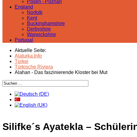
Posen - Poznań
England
Norfolk
Kent
Buckinghamshire
Derbyshire
Warwickshire
Portugal
Aktuelle Seite:
Alaturka.Info
Türkei
Türkische Riviera
Alahan - Das faszinierende Kloster bei Mut
Silifke´s Ayatekla – Schüler