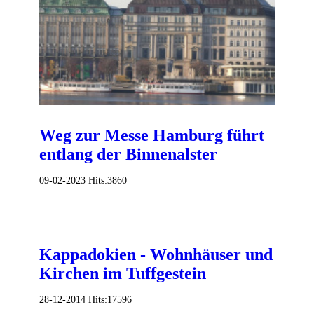
Weg zur Messe Hamburg führt
entlang der Binnenalster
09-02-2023
Hits:
3860
Kappadokien - Wohnhäuser und
Kirchen im Tuffgestein
28-12-2014
Hits:
17596