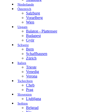
Niederlande
Österreich
Salzburg
Vorarlberg
Wien
Ungarn
Balaton - Plattensee
Budapest
Györ
Schweiz
Bern
Schaffhausen
Zürich
Italien
Trieste
Venedig
Verona
Tschechien
Cheb
Prag
Slowenien
Ljubljana
Serbien
Belgrad