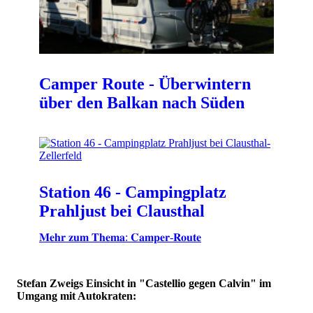
Camper Route - Überwintern
über den Balkan nach Süden
Station 46 - Campingplatz
Prahljust bei Clausthal
𝐌𝐞𝐡𝐫 𝐳𝐮𝐦 𝐓𝐡𝐞𝐦𝐚: 𝐂𝐚𝐦𝐩𝐞𝐫-𝐑𝐨𝐮𝐭𝐞
Stefan Zweigs Einsicht in "Castellio gegen Calvin" im
Umgang mit Autokraten: