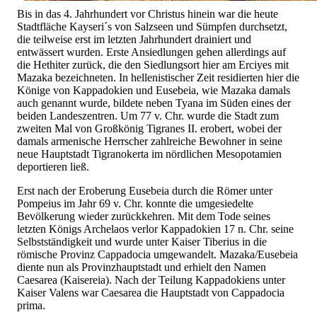
Bis in das 4. Jahrhundert vor Christus hinein war die heute
Stadtfläche Kayseri´s von Salzseen und Sümpfen durchsetzt,
die teilweise erst im letzten Jahrhundert drainiert und
entwässert wurden. Erste Ansiedlungen gehen allerdings auf
die Hethiter zurück, die den Siedlungsort hier am Erciyes mit
Mazaka bezeichneten. In hellenistischer Zeit residierten hier die
Könige von Kappadokien und Eusebeia, wie Mazaka damals
auch genannt wurde, bildete neben Tyana im Süden eines der
beiden Landeszentren. Um 77 v. Chr. wurde die Stadt zum
zweiten Mal von Großkönig Tigranes II. erobert, wobei der
damals armenische Herrscher zahlreiche Bewohner in seine
neue Hauptstadt Tigranokerta im nördlichen Mesopotamien
deportieren ließ.
Erst nach der Eroberung Eusebeia durch die Römer unter
Pompeius im Jahr 69 v. Chr. konnte die umgesiedelte
Bevölkerung wieder zurückkehren. Mit dem Tode seines
letzten Königs Archelaos verlor Kappadokien 17 n. Chr. seine
Selbstständigkeit und wurde unter Kaiser Tiberius in die
römische Provinz Cappadocia umgewandelt. Mazaka/Eusebeia
diente nun als Provinzhauptstadt und erhielt den Namen
Caesarea (Kaisereia). Nach der Teilung Kappadokiens unter
Kaiser Valens war Caesarea die Hauptstadt von Cappadocia
prima.