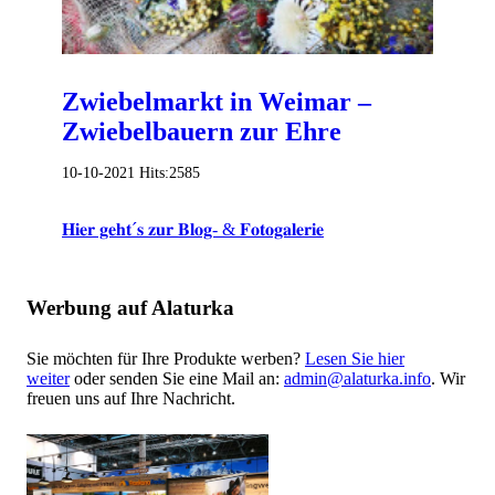
Zwiebelmarkt in Weimar –
Zwiebelbauern zur Ehre
10-10-2021
Hits:
2585
𝐇𝐢𝐞𝐫 𝐠𝐞𝐡𝐭´𝐬 𝐳𝐮𝐫 𝐁𝐥𝐨𝐠- & 𝐅𝐨𝐭𝐨𝐠𝐚𝐥𝐞𝐫𝐢𝐞
Werbung auf Alaturka
Sie möchten für Ihre Produkte werben?
Lesen Sie hier
weiter
oder senden Sie eine Mail an:
admin@alaturka.info
. Wir
freuen uns auf Ihre Nachricht.