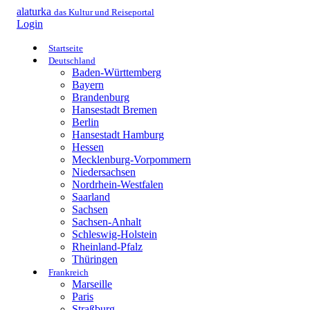
alaturka
das Kultur und Reiseportal
Login
Startseite
Deutschland
Baden-Württemberg
Bayern
Brandenburg
Hansestadt Bremen
Berlin
Hansestadt Hamburg
Hessen
Mecklenburg-Vorpommern
Niedersachsen
Nordrhein-Westfalen
Saarland
Sachsen
Sachsen-Anhalt
Schleswig-Holstein
Rheinland-Pfalz
Thüringen
Frankreich
Marseille
Paris
Straßburg