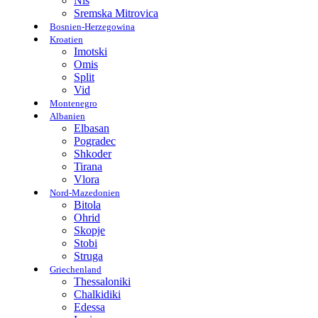
Nis
Sremska Mitrovica
Bosnien-Herzegowina
Kroatien
Imotski
Omis
Split
Vid
Montenegro
Albanien
Elbasan
Pogradec
Shkoder
Tirana
Vlora
Nord-Mazedonien
Bitola
Ohrid
Skopje
Stobi
Struga
Griechenland
Thessaloniki
Chalkidiki
Edessa