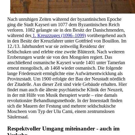
Nach unruhigen Zeiten während der byzantinischen Epoche
ging die Stadt Kayseri um 1077 dem Byzantinischen Reich
verloren. 1082 gelangte sie in den Besitz der Danischmenden,
während des
1. Kreuzzuges (1096–1099)
vorübergehend auch
in den Besitz der Kreuzfahrer unter Gottfried von Bouillon. Im
12./13. Jahrhundert war sie zeitweilig Residenz der
Seldschuken und erlebte eine zweite Blütezeit. Nach weiteren
Eroberungen wurde sie von den Mongolen regiert. Das
anschließend osmanische Kayseri wurde 1401 unter Tamerlan
erneut mongolisch, ab 1468 wieder osmanisch. Die folgende
lange Friedenszeit ermöglichte eine Aufwärtsentwicklung als
Provinzstadt. Um 1900 erfolgte der Bau der Neustadt nördlich
der Zitadelle. Aus dieser Zeit sind viele Gebäude erhalten. Hier
findet man auch die älteste psychiatrische Klinik der Neuzeit,
in der mit Hilfe von Musik therapiert wurde – eine damals
revolutionäre Behandlungsmethode. In der Innenstadt finden
sich die Mauern der Festung und mehrere seldschukische
Moscheen vom Typ der Ulu Cami, einem zentrumslosen
Säulensaal.
Respektvoller Umgang miteinander - auch im