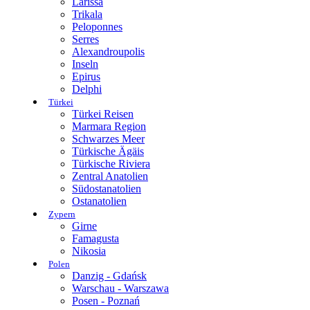
Larissa
Trikala
Peloponnes
Serres
Alexandroupolis
Inseln
Epirus
Delphi
Türkei
Türkei Reisen
Marmara Region
Schwarzes Meer
Türkische Ägäis
Türkische Riviera
Zentral Anatolien
Südostanatolien
Ostanatolien
Zypern
Girne
Famagusta
Nikosia
Polen
Danzig - Gdańsk
Warschau - Warszawa
Posen - Poznań