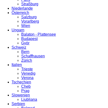
Straßburg
Niederlande
Österreich
Salzburg
Vorarlberg
Wien
Ungarn
Balaton - Plattensee
Budapest
Györ
Schweiz
Bern
Schaffhausen
Zürich
Italien
Trieste
Venedig
Verona
Tschechien
Cheb
Prag
Slowenien
Ljubljana
Serbien