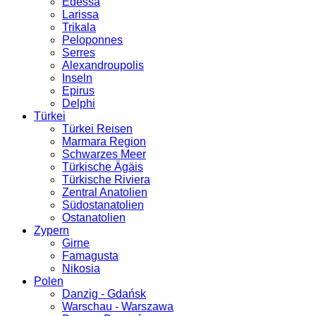
Edessa
Larissa
Trikala
Peloponnes
Serres
Alexandroupolis
Inseln
Epirus
Delphi
Türkei
Türkei Reisen
Marmara Region
Schwarzes Meer
Türkische Ägäis
Türkische Riviera
Zentral Anatolien
Südostanatolien
Ostanatolien
Zypern
Girne
Famagusta
Nikosia
Polen
Danzig - Gdańsk
Warschau - Warszawa