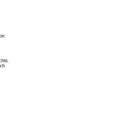
hon
chts.
och