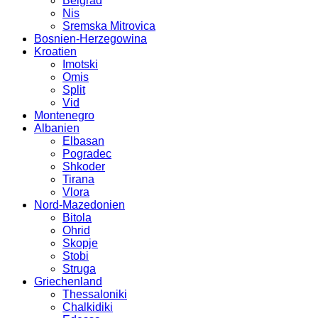
Belgrad
Nis
Sremska Mitrovica
Bosnien-Herzegowina
Kroatien
Imotski
Omis
Split
Vid
Montenegro
Albanien
Elbasan
Pogradec
Shkoder
Tirana
Vlora
Nord-Mazedonien
Bitola
Ohrid
Skopje
Stobi
Struga
Griechenland
Thessaloniki
Chalkidiki