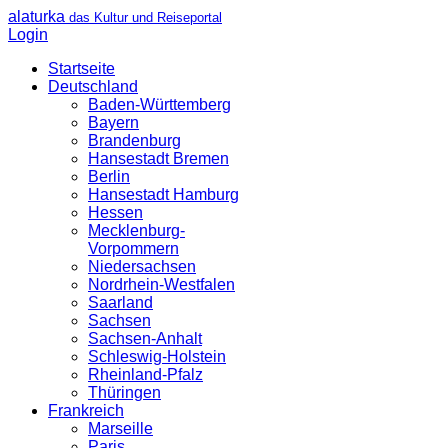
alaturka
das Kultur und Reiseportal
Login
Startseite
Deutschland
Baden-Württemberg
Bayern
Brandenburg
Hansestadt Bremen
Berlin
Hansestadt Hamburg
Hessen
Mecklenburg-
Vorpommern
Niedersachsen
Nordrhein-Westfalen
Saarland
Sachsen
Sachsen-Anhalt
Schleswig-Holstein
Rheinland-Pfalz
Thüringen
Frankreich
Marseille
Paris