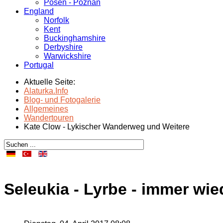
Posen - Poznań
England
Norfolk
Kent
Buckinghamshire
Derbyshire
Warwickshire
Portugal
Aktuelle Seite:
Alaturka.Info
Blog- und Fotogalerie
Allgemeines
Wandertouren
Kate Clow - Lykischer Wanderweg und Weitere
Seleukia - Lyrbe - immer wie