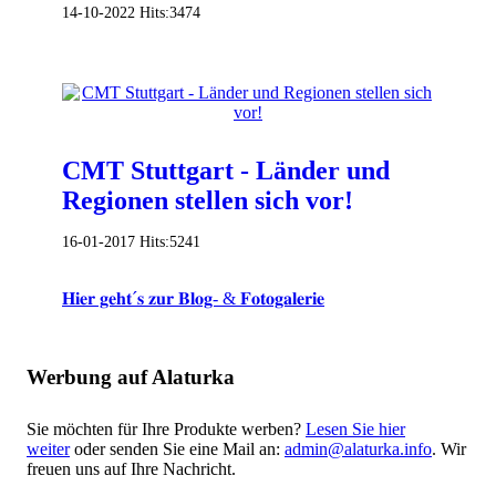
14-10-2022
Hits:
3474
CMT Stuttgart - Länder und
Regionen stellen sich vor!
16-01-2017
Hits:
5241
𝐇𝐢𝐞𝐫 𝐠𝐞𝐡𝐭´𝐬 𝐳𝐮𝐫 𝐁𝐥𝐨𝐠- & 𝐅𝐨𝐭𝐨𝐠𝐚𝐥𝐞𝐫𝐢𝐞
Werbung auf Alaturka
Sie möchten für Ihre Produkte werben?
Lesen Sie hier
weiter
oder senden Sie eine Mail an:
admin@alaturka.info
. Wir
freuen uns auf Ihre Nachricht.