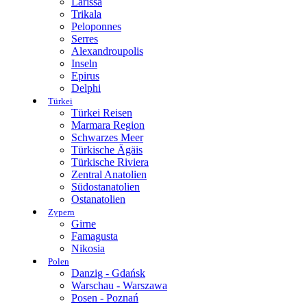
Larissa
Trikala
Peloponnes
Serres
Alexandroupolis
Inseln
Epirus
Delphi
Türkei
Türkei Reisen
Marmara Region
Schwarzes Meer
Türkische Ägäis
Türkische Riviera
Zentral Anatolien
Südostanatolien
Ostanatolien
Zypern
Girne
Famagusta
Nikosia
Polen
Danzig - Gdańsk
Warschau - Warszawa
Posen - Poznań