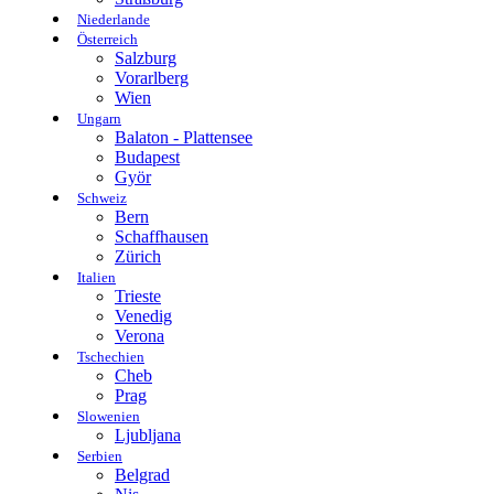
Niederlande
Österreich
Salzburg
Vorarlberg
Wien
Ungarn
Balaton - Plattensee
Budapest
Györ
Schweiz
Bern
Schaffhausen
Zürich
Italien
Trieste
Venedig
Verona
Tschechien
Cheb
Prag
Slowenien
Ljubljana
Serbien
Belgrad