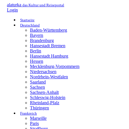
alaturka
das Kultur und Reiseportal
Login
Startseite
Deutschland
Baden-Württemberg
Bayern
Brandenburg
Hansestadt Bremen
Berlin
Hansestadt Hamburg
Hessen
Mecklenburg-Vorpommern
Niedersachsen
Nordrhein-Westfalen
Saarland
Sachsen
Sachsen-Anhalt
Schleswig-Holstein
Rheinland-Pfalz
Thüringen
Frankreich
Marseille
Paris
Straßburg