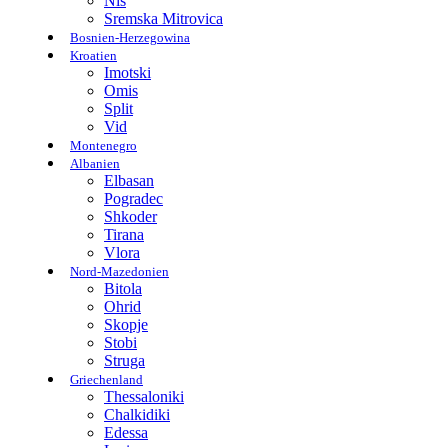
Nis
Sremska Mitrovica
Bosnien-Herzegowina
Kroatien
Imotski
Omis
Split
Vid
Montenegro
Albanien
Elbasan
Pogradec
Shkoder
Tirana
Vlora
Nord-Mazedonien
Bitola
Ohrid
Skopje
Stobi
Struga
Griechenland
Thessaloniki
Chalkidiki
Edessa