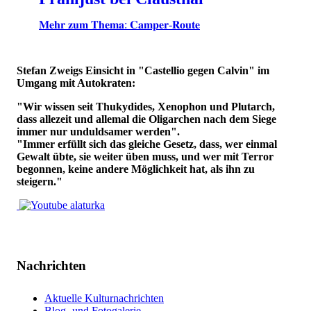
𝐌𝐞𝐡𝐫 𝐳𝐮𝐦 𝐓𝐡𝐞𝐦𝐚: 𝐂𝐚𝐦𝐩𝐞𝐫-𝐑𝐨𝐮𝐭𝐞
Stefan Zweigs Einsicht in "Castellio gegen Calvin" im
Umgang mit Autokraten:
"Wir wissen seit Thukydides, Xenophon und Plutarch,
dass allezeit und allemal die Oligarchen nach dem Siege
immer nur unduldsamer werden".
"Immer erfüllt sich das gleiche Gesetz, dass, wer einmal
Gewalt übte, sie weiter üben muss, und wer mit Terror
begonnen, keine andere Möglichkeit hat, als ihn zu
steigern."
Nachrichten
Aktuelle Kulturnachrichten
Blog- und Fotogalerie