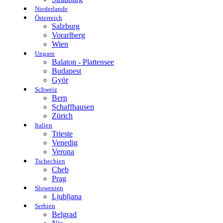
Niederlande
Österreich
Salzburg
Vorarlberg
Wien
Ungarn
Balaton - Plattensee
Budapest
Györ
Schweiz
Bern
Schaffhausen
Zürich
Italien
Trieste
Venedig
Verona
Tschechien
Cheb
Prag
Slowenien
Ljubljana
Serbien
Belgrad