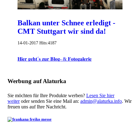
Balkan unter Schnee erledigt -
CMT Stuttgart wir sind da!
14-01-2017
Hits:
4187
𝐇𝐢𝐞𝐫 𝐠𝐞𝐡𝐭´𝐬 𝐳𝐮𝐫 𝐁𝐥𝐨𝐠- & 𝐅𝐨𝐭𝐨𝐠𝐚𝐥𝐞𝐫𝐢𝐞
Werbung auf Alaturka
Sie möchten für Ihre Produkte werben?
Lesen Sie hier
weiter
oder senden Sie eine Mail an:
admin@alaturka.info
. Wir
freuen uns auf Ihre Nachricht.