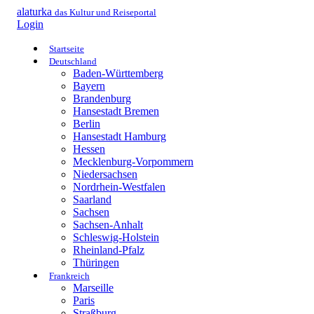
alaturka
das Kultur und Reiseportal
Login
Startseite
Deutschland
Baden-Württemberg
Bayern
Brandenburg
Hansestadt Bremen
Berlin
Hansestadt Hamburg
Hessen
Mecklenburg-Vorpommern
Niedersachsen
Nordrhein-Westfalen
Saarland
Sachsen
Sachsen-Anhalt
Schleswig-Holstein
Rheinland-Pfalz
Thüringen
Frankreich
Marseille
Paris
Straßburg