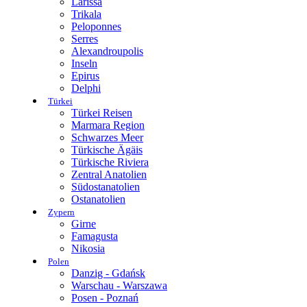
Larissa
Trikala
Peloponnes
Serres
Alexandroupolis
Inseln
Epirus
Delphi
Türkei
Türkei Reisen
Marmara Region
Schwarzes Meer
Türkische Ägäis
Türkische Riviera
Zentral Anatolien
Südostanatolien
Ostanatolien
Zypern
Girne
Famagusta
Nikosia
Polen
Danzig - Gdańsk
Warschau - Warszawa
Posen - Poznań