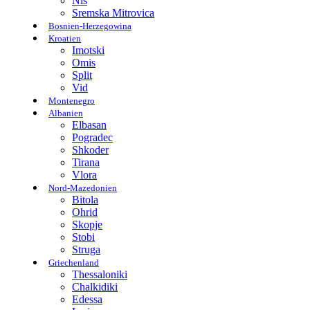
Nis
Sremska Mitrovica
Bosnien-Herzegowina
Kroatien
Imotski
Omis
Split
Vid
Montenegro
Albanien
Elbasan
Pogradec
Shkoder
Tirana
Vlora
Nord-Mazedonien
Bitola
Ohrid
Skopje
Stobi
Struga
Griechenland
Thessaloniki
Chalkidiki
Edessa