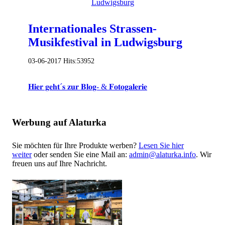
Internationales Strassen-
Musikfestival in Ludwigsburg
03-06-2017
Hits:
53952
𝐇𝐢𝐞𝐫 𝐠𝐞𝐡𝐭´𝐬 𝐳𝐮𝐫 𝐁𝐥𝐨𝐠- & 𝐅𝐨𝐭𝐨𝐠𝐚𝐥𝐞𝐫𝐢𝐞
Werbung auf Alaturka
Sie möchten für Ihre Produkte werben?
Lesen Sie hier
weiter
oder senden Sie eine Mail an:
admin@alaturka.info
. Wir
freuen uns auf Ihre Nachricht.