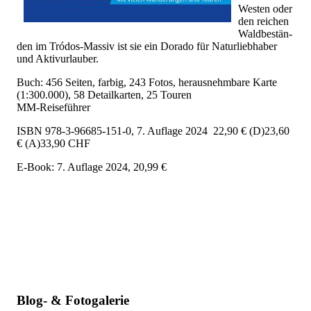
Wes­ten oder
den rei­chen
Wald­be­stän­
den im Tródos-Mas­siv ist sie ein Do­ra­do für Na­tur­lieb­ha­ber
und Ak­tiv­ur­lau­ber.
Buch: 456 Seiten, farbig, 243 Fotos, herausnehmbare Karte
(1:300.000), 58 Detailkarten, 25 Touren
MM-Reiseführer
ISBN 978-3-96685-151-0, 7. Auflage 2024 22,90 € (D)23,60
€ (A)33,90 CHF
E-Book: 7. Auflage 2024, 20,99 €
Blog- & Fotogalerie