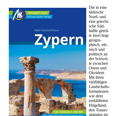
Die in eine
tür­ki­sche
Nord- und
eine grie­chi­
sche Süd­
hälf­te ge­teil­
te Insel liegt
geo­gra­
phisch, eth­
nisch und
po­li­tisch an
der Schwel­
le zwi­schen
Ori­ent und
Ok­zi­dent.
Mit ihren
viel­fäl­ti­gen
Land­schafts­
for­ma­tio­nen
wie dem
zer­klüf­te­ten
Hü­gel­land,
den Traum­
strän­den im