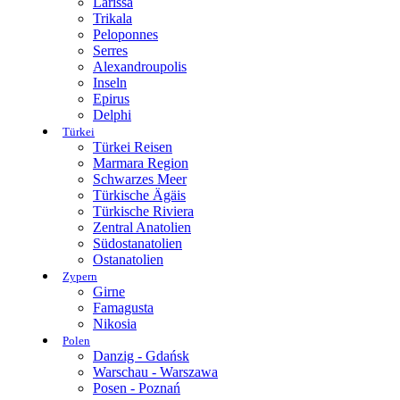
Larissa
Trikala
Peloponnes
Serres
Alexandroupolis
Inseln
Epirus
Delphi
Türkei
Türkei Reisen
Marmara Region
Schwarzes Meer
Türkische Ägäis
Türkische Riviera
Zentral Anatolien
Südostanatolien
Ostanatolien
Zypern
Girne
Famagusta
Nikosia
Polen
Danzig - Gdańsk
Warschau - Warszawa
Posen - Poznań