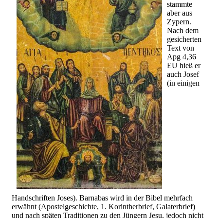
stammte
aber aus
Zypern.
Nach dem
gesicherten
Text von
Apg 4,36
EU hieß er
auch Josef
(in einigen
Handschriften Joses). Barnabas wird in der Bibel mehrfach
erwähnt (Apostelgeschichte, 1. Korintherbrief, Galaterbrief)
und nach späten Traditionen zu den Jüngern Jesu, jedoch nicht