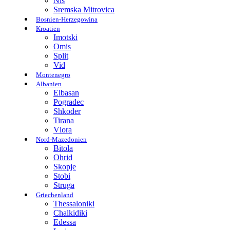
Nis
Sremska Mitrovica
Bosnien-Herzegowina
Kroatien
Imotski
Omis
Split
Vid
Montenegro
Albanien
Elbasan
Pogradec
Shkoder
Tirana
Vlora
Nord-Mazedonien
Bitola
Ohrid
Skopje
Stobi
Struga
Griechenland
Thessaloniki
Chalkidiki
Edessa