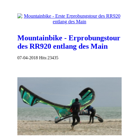
Mountainbike - Erprobungstour
des RR920 entlang des Main
07-04-2018
Hits:
23435