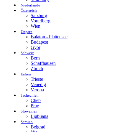
Niederlande
Österreich
Salzburg
Vorarlberg
Wien
Ungarn
Balaton - Plattensee
Budapest
Györ
Schweiz
Bern
Schaffhausen
Zürich
Italien
Trieste
Venedig
Verona
Tschechien
Cheb
Prag
Slowenien
Ljubljana
Serbien
Belgrad