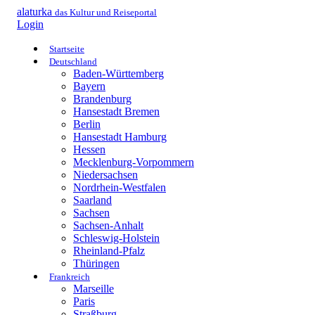
alaturka
das Kultur und Reiseportal
Login
Startseite
Deutschland
Baden-Württemberg
Bayern
Brandenburg
Hansestadt Bremen
Berlin
Hansestadt Hamburg
Hessen
Mecklenburg-Vorpommern
Niedersachsen
Nordrhein-Westfalen
Saarland
Sachsen
Sachsen-Anhalt
Schleswig-Holstein
Rheinland-Pfalz
Thüringen
Frankreich
Marseille
Paris
Straßburg