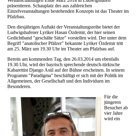
Weltanschauungen Ende März 2014 in Ludwigshafen
präsentieren. Schauplatz des aus zahlreichen
Einzelveranstaltungen bestehenden Konzepts ist das Theater im
Pfalzbau.
Den diesjährigen Auftakt der Veranstaltungsreihe bietet der
Ludwigshafener Lyriker Hasan Özdemir, der hier seinen
Gedichtband "geschälte Sätze" vorstellen wird. Der unter dem
Begriff "anatolischer Pfälzer" bekannte Lyriker Özdemir tritt
am 25. März um 19.30 Uhr im Theater am Pfalzbau auf.
Bereits am kommenden Tag, den 26.03.2014 um ebenfalls
19.30 Uhr, wird der bayrisch sprechende deutsch-türkische
Kabarettist Django Asül auf der Bühne erscheinen. In seinem
Programm "Paradigma" beschäftigt er sich mit der Politik im
Allgemeinen, der Gesellschaft und den Individuen im
Besonderen.
Für die
jüngeren
Besucher ab
vier Jahre
wird ein