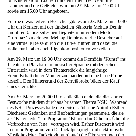
für Kinder ab fünf Jahren mit dem Titel "Der Wolf, die
Lämmer und die Geißlein" wird am 27. März um 11.00 Uhr
sowie um 15.00 Uhr angeboten.
Für die etwas reiferen Besucher gibt es am 28. März um 19.30
Uhr ein Konzert mit der türkischen Sängerin Mehtap Demir
und ihren 6 musikalischen Begleitern unter dem Motto
"Turquaz" zu erleben. Mehtap Demir wird die Besucher auf
eine virtuelle Reise durch die Türkei führen und dabei die
Volksmusik aber auch Eigenkompositionen vorstellen.
Am 29. März um 19.30 Uhr kommt die Komödie "Kunst" ins
Theater im Pfalzbau. In türkischer Sprache mit deutschen
Untertiteln wird in dem Theaterstück die langjährige
Freundschaft dreier Männer zueinander auf eine harte Probe
gestellt. Den Hintergrund der Zerreißprobe bildet der Kauf
eines Gemäldes.
Am 30. März um 20.00 Uhr schließlich endet die diesjährige
Festwoche mit dem durchaus brisanten Thema NSU. Während
des NSU Prozesses hatte die deutsch-jüdische Autorin Esther
Dischereit Gedanken und Beobachtungen gesammelt, die sie
als "Klagelieder" im Programm "Blumen für Othello - Über die
Verbrechen von Jena" vortragen wird. Esther Dischereit wird
in ihrem Programm von DJ Ipek Ipekçioglu mit elektronischer
Musik begleitet. Ipekçioglu wird auch die Übersetzungen der