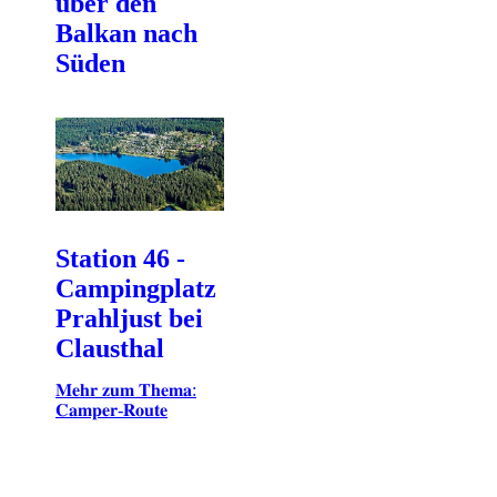
über den
Balkan nach
Süden
Station 46 -
Campingplatz
Prahljust bei
Clausthal
𝐌𝐞𝐡𝐫 𝐳𝐮𝐦 𝐓𝐡𝐞𝐦𝐚:
𝐂𝐚𝐦𝐩𝐞𝐫-𝐑𝐨𝐮𝐭𝐞