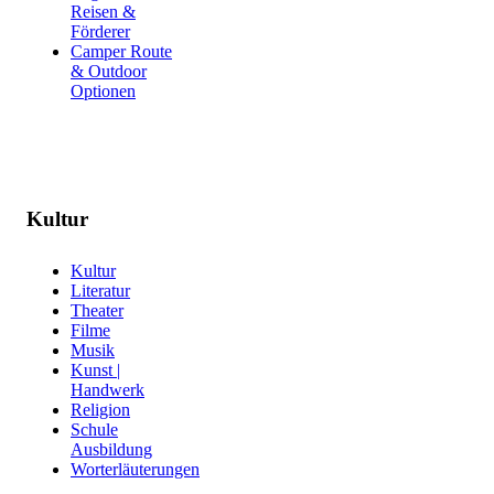
Reisen &
Förderer
Camper Route
& Outdoor
Optionen
Kultur
Kultur
Literatur
Theater
Filme
Musik
Kunst |
Handwerk
Religion
Schule
Ausbildung
Worterläuterungen