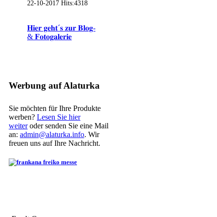
22-10-2017
Hits:
4318
𝐇𝐢𝐞𝐫 𝐠𝐞𝐡𝐭´𝐬 𝐳𝐮𝐫 𝐁𝐥𝐨𝐠-
& 𝐅𝐨𝐭𝐨𝐠𝐚𝐥𝐞𝐫𝐢𝐞
Werbung auf Alaturka
Sie möchten für Ihre Produkte
werben?
Lesen Sie hier
weiter
oder senden Sie eine Mail
an:
admin@alaturka.info
. Wir
freuen uns auf Ihre Nachricht.