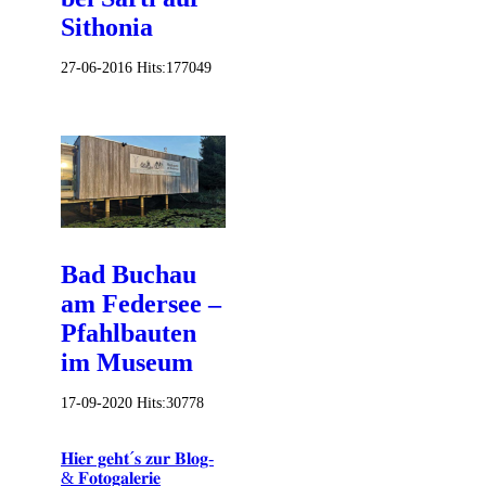
Sithonia
27-06-2016
Hits:
177049
Bad Buchau
am Federsee –
Pfahlbauten
im Museum
17-09-2020
Hits:
30778
𝐇𝐢𝐞𝐫 𝐠𝐞𝐡𝐭´𝐬 𝐳𝐮𝐫 𝐁𝐥𝐨𝐠-
& 𝐅𝐨𝐭𝐨𝐠𝐚𝐥𝐞𝐫𝐢𝐞