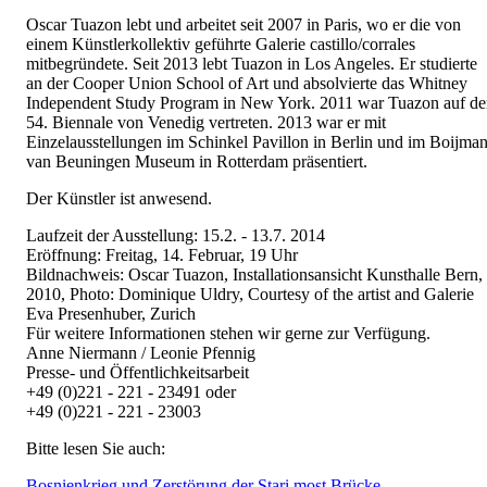
Oscar Tuazon lebt und arbeitet seit 2007 in Paris, wo er die von
einem Künstlerkollektiv geführte Galerie castillo/corrales
mitbegründete. Seit 2013 lebt Tuazon in Los Angeles. Er studierte
an der Cooper Union School of Art und absolvierte das Whitney
Independent Study Program in New York. 2011 war Tuazon auf de
54. Biennale von Venedig vertreten. 2013 war er mit
Einzelausstellungen im Schinkel Pavillon in Berlin und im Boijma
van Beuningen Museum in Rotterdam präsentiert.
Der Künstler ist anwesend.
Laufzeit der Ausstellung: 15.2. - 13.7. 2014
Eröffnung: Freitag, 14. Februar, 19 Uhr
Bildnachweis: Oscar Tuazon, Installationsansicht Kunsthalle Bern,
2010, Photo: Dominique Uldry, Courtesy of the artist and Galerie
Eva Presenhuber, Zurich
Für weitere Informationen stehen wir gerne zur Verfügung.
Anne Niermann / Leonie Pfennig
Presse- und Öffentlichkeitsarbeit
+49 (0)221 - 221 - 23491 oder
+49 (0)221 - 221 - 23003
Bitte lesen Sie auch:
Bosnienkrieg und Zerstörung der Stari most Brücke