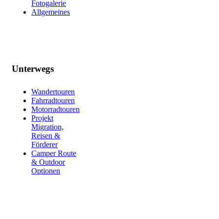
Fotogalerie
Allgemeines
Unterwegs
Wandertouren
Fahrradtouren
Motorradtouren
Projekt
Migration,
Reisen &
Förderer
Camper Route
& Outdoor
Optionen