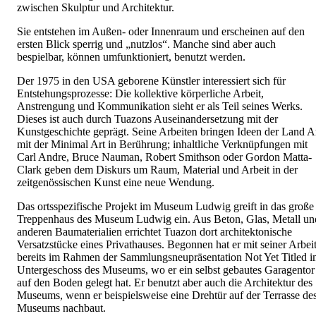
zwischen Skulptur und Architektur.
Sie entstehen im Außen- oder Innenraum und erscheinen auf den
ersten Blick sperrig und „nutzlos“. Manche sind aber auch
bespielbar, können umfunktioniert, benutzt werden.
Der 1975 in den USA geborene Künstler interessiert sich für
Entstehungsprozesse: Die kollektive körperliche Arbeit,
Anstrengung und Kommunikation sieht er als Teil seines Werks.
Dieses ist auch durch Tuazons Auseinandersetzung mit der
Kunstgeschichte geprägt. Seine Arbeiten bringen Ideen der Land A
mit der Minimal Art in Berührung; inhaltliche Verknüpfungen mit
Carl Andre, Bruce Nauman, Robert Smithson oder Gordon Matta-
Clark geben dem Diskurs um Raum, Material und Arbeit in der
zeitgenössischen Kunst eine neue Wendung.
Das ortsspezifische Projekt im Museum Ludwig greift in das große
Treppenhaus des Museum Ludwig ein. Aus Beton, Glas, Metall un
anderen Baumaterialien errichtet Tuazon dort architektonische
Versatzstücke eines Privathauses. Begonnen hat er mit seiner Arbei
bereits im Rahmen der Sammlungsneupräsentation Not Yet Titled 
Untergeschoss des Museums, wo er ein selbst gebautes Garagentor
auf den Boden gelegt hat. Er benutzt aber auch die Architektur des
Museums, wenn er beispielsweise eine Drehtür auf der Terrasse de
Museums nachbaut.