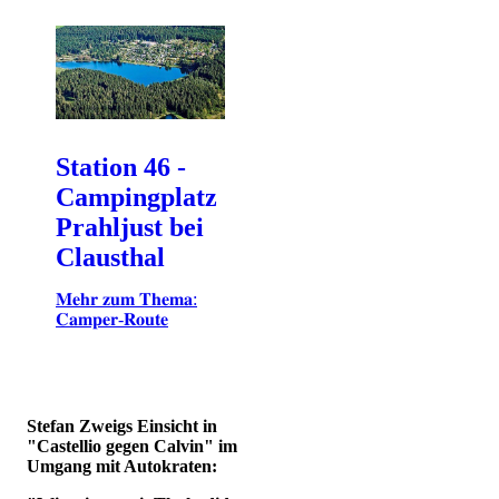
Station 46 -
Campingplatz
Prahljust bei
Clausthal
𝐌𝐞𝐡𝐫 𝐳𝐮𝐦 𝐓𝐡𝐞𝐦𝐚:
𝐂𝐚𝐦𝐩𝐞𝐫-𝐑𝐨𝐮𝐭𝐞
Stefan Zweigs Einsicht in
"Castellio gegen Calvin" im
Umgang mit Autokraten: