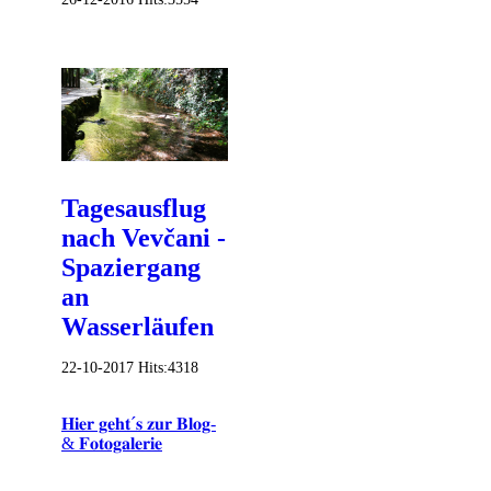
Tagesausflug
nach Vevčani -
Spaziergang
an
Wasserläufen
22-10-2017
Hits:
4318
𝐇𝐢𝐞𝐫 𝐠𝐞𝐡𝐭´𝐬 𝐳𝐮𝐫 𝐁𝐥𝐨𝐠-
& 𝐅𝐨𝐭𝐨𝐠𝐚𝐥𝐞𝐫𝐢𝐞