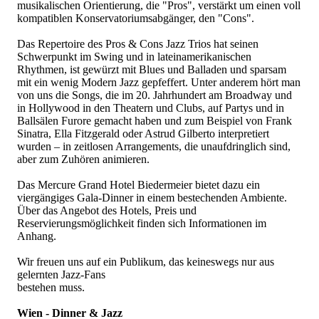
musikalischen Orientierung, die "Pros", verstärkt um einen voll
kompatiblen Konservatoriumsabgänger, den "Cons".
Das Repertoire des Pros & Cons Jazz Trios hat seinen
Schwerpunkt im Swing und in lateinamerikanischen
Rhythmen, ist gewürzt mit Blues und Balladen und sparsam
mit ein wenig Modern Jazz gepfeffert. Unter anderem hört man
von uns die Songs, die im 20. Jahrhundert am Broadway und
in Hollywood in den Theatern und Clubs, auf Partys und in
Ballsälen Furore gemacht haben und zum Beispiel von Frank
Sinatra, Ella Fitzgerald oder Astrud Gilberto interpretiert
wurden – in zeitlosen Arrangements, die unaufdringlich sind,
aber zum Zuhören animieren.
Das Mercure Grand Hotel Biedermeier bietet dazu ein
viergängiges Gala-Dinner in einem bestechenden Ambiente.
Über das Angebot des Hotels, Preis und
Reservierungsmöglichkeit finden sich Informationen im
Anhang.
Wir freuen uns auf ein Publikum, das keineswegs nur aus
gelernten Jazz-Fans
bestehen muss.
Wien - Dinner & Jazz