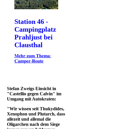
Station 46 -
Campingplatz
Prahljust bei
Clausthal
𝐌𝐞𝐡𝐫 𝐳𝐮𝐦 𝐓𝐡𝐞𝐦𝐚:
𝐂𝐚𝐦𝐩𝐞𝐫-𝐑𝐨𝐮𝐭𝐞
Stefan Zweigs Einsicht in
"Castellio gegen Calvin" im
Umgang mit Autokraten:
"Wir wissen seit Thukydides,
Xenophon und Plutarch, dass
allezeit und allemal die
Oligarchen nach dem Siege