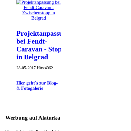
Projektanpassung
bei Fendt-
Caravan - Stopp
in Belgrad
28-05-2017
Hits:
4062
𝐇𝐢𝐞𝐫 𝐠𝐞𝐡𝐭´𝐬 𝐳𝐮𝐫 𝐁𝐥𝐨𝐠-
& 𝐅𝐨𝐭𝐨𝐠𝐚𝐥𝐞𝐫𝐢𝐞
Werbung auf Alaturka