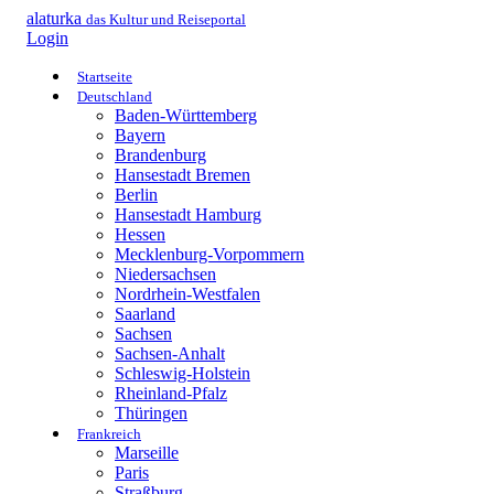
alaturka
das Kultur und Reiseportal
Login
Startseite
Deutschland
Baden-Württemberg
Bayern
Brandenburg
Hansestadt Bremen
Berlin
Hansestadt Hamburg
Hessen
Mecklenburg-Vorpommern
Niedersachsen
Nordrhein-Westfalen
Saarland
Sachsen
Sachsen-Anhalt
Schleswig-Holstein
Rheinland-Pfalz
Thüringen
Frankreich
Marseille
Paris
Straßburg