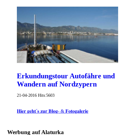
Erkundungstour Autofähre und
Wandern auf Nordzypern
21-04-2016
Hits:
5603
𝐇𝐢𝐞𝐫 𝐠𝐞𝐡𝐭´𝐬 𝐳𝐮𝐫 𝐁𝐥𝐨𝐠- & 𝐅𝐨𝐭𝐨𝐠𝐚𝐥𝐞𝐫𝐢𝐞
Werbung auf Alaturka