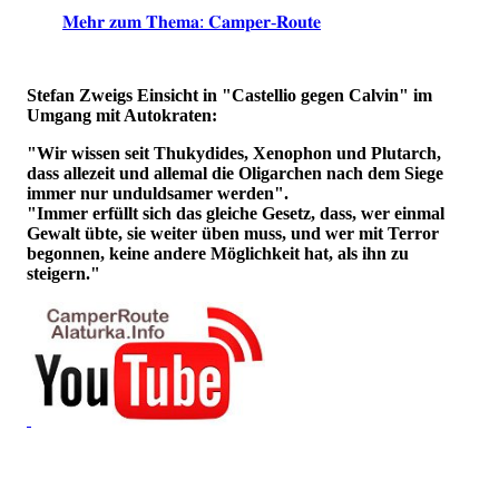
𝐌𝐞𝐡𝐫 𝐳𝐮𝐦 𝐓𝐡𝐞𝐦𝐚: 𝐂𝐚𝐦𝐩𝐞𝐫-𝐑𝐨𝐮𝐭𝐞
Stefan Zweigs Einsicht in "Castellio gegen Calvin" im
Umgang mit Autokraten:
"Wir wissen seit Thukydides, Xenophon und Plutarch,
dass allezeit und allemal die Oligarchen nach dem Siege
immer nur unduldsamer werden".
"Immer erfüllt sich das gleiche Gesetz, dass, wer einmal
Gewalt übte, sie weiter üben muss, und wer mit Terror
begonnen, keine andere Möglichkeit hat, als ihn zu
steigern."