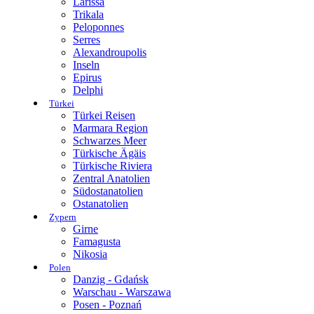
Larissa
Trikala
Peloponnes
Serres
Alexandroupolis
Inseln
Epirus
Delphi
Türkei
Türkei Reisen
Marmara Region
Schwarzes Meer
Türkische Ägäis
Türkische Riviera
Zentral Anatolien
Südostanatolien
Ostanatolien
Zypern
Girne
Famagusta
Nikosia
Polen
Danzig - Gdańsk
Warschau - Warszawa
Posen - Poznań