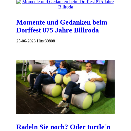
Momente und Gedanken beim
Dorffest 875 Jahre Billroda
25-06-2023
Hits:
30808
Radeln Sie noch? Oder turtle´n