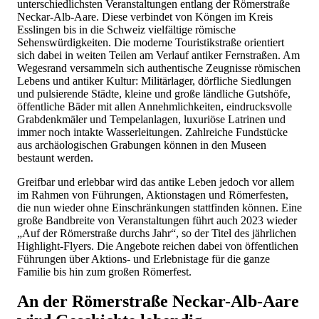
unterschiedlichsten Veranstaltungen entlang der Römerstraße
Neckar-Alb-Aare. Diese verbindet von Köngen im Kreis
Esslingen bis in die Schweiz vielfältige römische
Sehenswürdigkeiten. Die moderne Touristikstraße orientiert
sich dabei in weiten Teilen am Verlauf antiker Fernstraßen. Am
Wegesrand versammeln sich authentische Zeugnisse römischen
Lebens und antiker Kultur: Militärlager, dörfliche Siedlungen
und pulsierende Städte, kleine und große ländliche Gutshöfe,
öffentliche Bäder mit allen Annehmlichkeiten, eindrucksvolle
Grabdenkmäler und Tempelanlagen, luxuriöse Latrinen und
immer noch intakte Wasserleitungen. Zahlreiche Fundstücke
aus archäologischen Grabungen können in den Museen
bestaunt werden.
Greifbar und erlebbar wird das antike Leben jedoch vor allem
im Rahmen von Führungen, Aktionstagen und Römerfesten,
die nun wieder ohne Einschränkungen stattfinden können. Eine
große Bandbreite von Veranstaltungen führt auch 2023 wieder
„Auf der Römerstraße durchs Jahr“, so der Titel des jährlichen
Highlight-Flyers. Die Angebote reichen dabei von öffentlichen
Führungen über Aktions- und Erlebnistage für die ganze
Familie bis hin zum großen Römerfest.
An der Römerstraße Neckar-Alb-Aare