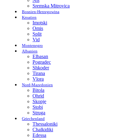
Nis
Sremska Mitrovica
Bosnien-Herzegowina
Kroatien
Imotski
Omis
Split
Vid
Montenegro
Albanien
Elbasan
Pogradec
Shkoder
Tirana
Vlora
Nord-Mazedonien
Bitola
Ohrid
Skopje
Stobi
Struga
Griechenland
Thessaloniki
Chalkidiki
Edessa