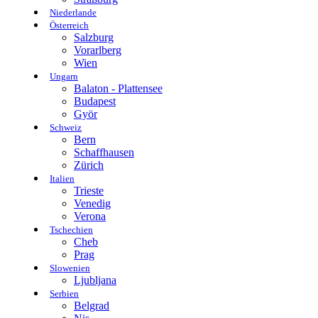
Niederlande
Österreich
Salzburg
Vorarlberg
Wien
Ungarn
Balaton - Plattensee
Budapest
Györ
Schweiz
Bern
Schaffhausen
Zürich
Italien
Trieste
Venedig
Verona
Tschechien
Cheb
Prag
Slowenien
Ljubljana
Serbien
Belgrad