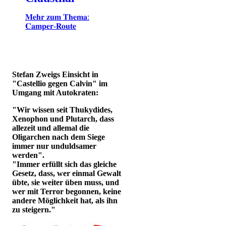
𝐌𝐞𝐡𝐫 𝐳𝐮𝐦 𝐓𝐡𝐞𝐦𝐚:
𝐂𝐚𝐦𝐩𝐞𝐫-𝐑𝐨𝐮𝐭𝐞
Stefan Zweigs Einsicht in
"Castellio gegen Calvin" im
Umgang mit Autokraten:
"Wir wissen seit Thukydides,
Xenophon und Plutarch, dass
allezeit und allemal die
Oligarchen nach dem Siege
immer nur unduldsamer
werden".
"Immer erfüllt sich das gleiche
Gesetz, dass, wer einmal Gewalt
übte, sie weiter üben muss, und
wer mit Terror begonnen, keine
andere Möglichkeit hat, als ihn
zu steigern."