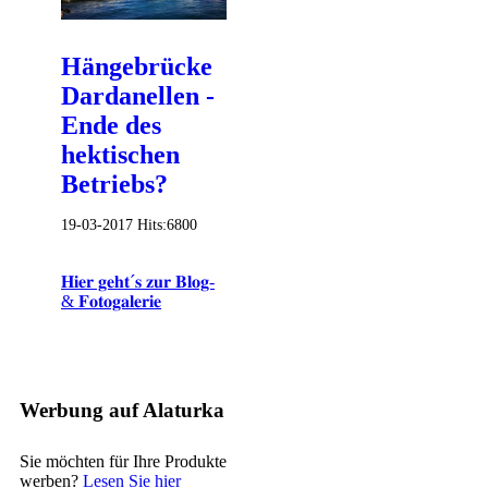
Hängebrücke
Dardanellen -
Ende des
hektischen
Betriebs?
19-03-2017
Hits:
6800
𝐇𝐢𝐞𝐫 𝐠𝐞𝐡𝐭´𝐬 𝐳𝐮𝐫 𝐁𝐥𝐨𝐠-
& 𝐅𝐨𝐭𝐨𝐠𝐚𝐥𝐞𝐫𝐢𝐞
Werbung auf Alaturka
Sie möchten für Ihre Produkte
werben?
Lesen Sie hier