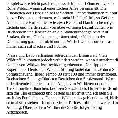
beispielsweise leicht passieren, dass sich in der Dämmerung eine
Rotte Wildschweine auf einer Eichen-Allee versammelt. Die
Silhouetten der Tiere sind bei schlechten Sichtverhältnissen nur auf
kurzer Distanz zu erkennen, es besteht Unfallgefahr“, so Geisler.
Auch andere Huftierarten wie etwa Rehe und Damhirsche mögen
Eicheln und werden auch von abgeworfenen Baumfrüchten wie
Bucheckern und Kastanien an die Straßenränder gelockt. Auf
Straßen, die mit Obstbäumen gesäumt sind, trifft man in der
Dämmerung garantiert nicht nur auf Wildschweine, sondern fast
immer auch auf Dachse und Füchse.
Nässe und Laub verlängern außerdem den Bremsweg. Viele
Wildunfälle könnten jedoch verhindert werden, wenn Autofahrer d
Gefahr von Wildwechsel rechtzeitig erkennen. Der Tipp der
Expertin der Deutschen Wildtier Stiftung lautet darum: „Fahren Sie
vorrauschauend, lieber Tempo 80 statt 100 und immer bremsbereit.
Beobachten Sie in gefährdeten Bereichen den Straßenrand! Wenn
reflektierende Punkte, also die Augen von Wildtieren oder eine
Tiersilhouette auftauchen, bremsen Sie sofort ab. Hupen Sie, damit
sich das Tier erschreckt und bestenfalls flüchtet und schalten Sie
auch das Fernlicht aus. Denn ein Wildtier, das geblendet wird, bleib
erstmal starr stehen – blenden Sie ab, läuft es hoffentlich weiter. U
Achtung: Überquert ein Wildtier die Straße, folgen häufig
Artgenossen.