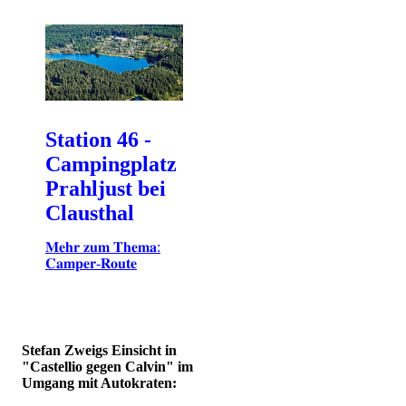
Station 46 -
Campingplatz
Prahljust bei
Clausthal
𝐌𝐞𝐡𝐫 𝐳𝐮𝐦 𝐓𝐡𝐞𝐦𝐚:
𝐂𝐚𝐦𝐩𝐞𝐫-𝐑𝐨𝐮𝐭𝐞
Stefan Zweigs Einsicht in
"Castellio gegen Calvin" im
Umgang mit Autokraten: