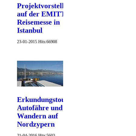
Projektvorstellung
auf der EMITT
Reisemesse in
Istanbul
23-01-2015
Hits:
66908
Erkundungstour
Autofähre und
Wandern auf
Nordzypern
21-04-2016
Hits:
5603