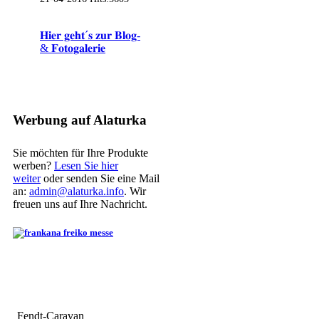
𝐇𝐢𝐞𝐫 𝐠𝐞𝐡𝐭´𝐬 𝐳𝐮𝐫 𝐁𝐥𝐨𝐠-
& 𝐅𝐨𝐭𝐨𝐠𝐚𝐥𝐞𝐫𝐢𝐞
Werbung auf Alaturka
Sie möchten für Ihre Produkte
werben?
Lesen Sie hier
weiter
oder senden Sie eine Mail
an:
admin@alaturka.info
. Wir
freuen uns auf Ihre Nachricht.
Fendt-Caravan