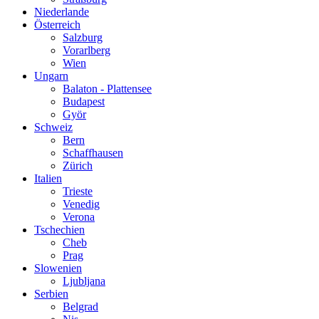
Niederlande
Österreich
Salzburg
Vorarlberg
Wien
Ungarn
Balaton - Plattensee
Budapest
Györ
Schweiz
Bern
Schaffhausen
Zürich
Italien
Trieste
Venedig
Verona
Tschechien
Cheb
Prag
Slowenien
Ljubljana
Serbien
Belgrad