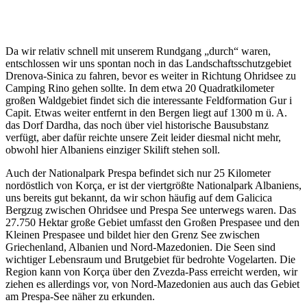
Da wir relativ schnell mit unserem Rundgang „durch“ waren,
entschlossen wir uns spontan noch in das Landschaftsschutzgebiet
Drenova-Sinica zu fahren, bevor es weiter in Richtung Ohridsee zu
Camping Rino gehen sollte. In dem etwa 20 Quadratkilometer
großen Waldgebiet findet sich die interessante Feldformation Gur i
Capit. Etwas weiter entfernt in den Bergen liegt auf 1300 m ü. A.
das Dorf Dardha, das noch über viel historische Bausubstanz
verfügt, aber dafür reichte unsere Zeit leider diesmal nicht mehr,
obwohl hier Albaniens einziger Skilift stehen soll.
Auch der Nationalpark Prespa befindet sich nur 25 Kilometer
nordöstlich von Korça, er ist der viertgrößte Nationalpark Albaniens,
uns bereits gut bekannt, da wir schon häufig auf dem Galicica
Bergzug zwischen Ohridsee und Prespa See unterwegs waren. Das
27.750 Hektar große Gebiet umfasst den Großen Prespasee und den
Kleinen Prespasee und bildet hier den Grenz See zwischen
Griechenland, Albanien und Nord-Mazedonien. Die Seen sind
wichtiger Lebensraum und Brutgebiet für bedrohte Vogelarten. Die
Region kann von Korça über den Zvezda-Pass erreicht werden, wir
ziehen es allerdings vor, von Nord-Mazedonien aus auch das Gebiet
am Prespa-See näher zu erkunden.