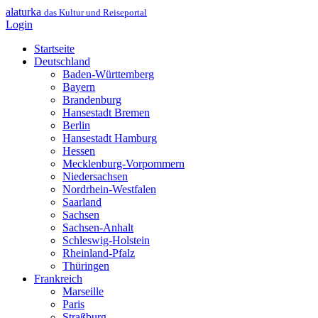
alaturka
das Kultur und Reiseportal
Login
Startseite
Deutschland
Baden-Württemberg
Bayern
Brandenburg
Hansestadt Bremen
Berlin
Hansestadt Hamburg
Hessen
Mecklenburg-Vorpommern
Niedersachsen
Nordrhein-Westfalen
Saarland
Sachsen
Sachsen-Anhalt
Schleswig-Holstein
Rheinland-Pfalz
Thüringen
Frankreich
Marseille
Paris
Straßburg