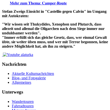
𝐌𝐞𝐡𝐫 𝐳𝐮𝐦 𝐓𝐡𝐞𝐦𝐚: 𝐂𝐚𝐦𝐩𝐞𝐫-𝐑𝐨𝐮𝐭𝐞
Stefan Zweigs Einsicht in "Castellio gegen Calvin" im Umgang
mit Autokraten:
"Wir wissen seit Thukydides, Xenophon und Plutarch, dass
allezeit und allemal die Oligarchen nach dem Siege immer nur
unduldsamer werden".
"Immer erfüllt sich das gleiche Gesetz, dass, wer einmal Gewalt
übte, sie weiter üben muss, und wer mit Terror begonnen, keine
andere Möglichkeit hat, als ihn zu steigern."
Nachrichten
Aktuelle Kulturnachrichten
Blog- und Fotogalerie
Allgemeines
Unterwegs
Wandertouren
Fahrradtouren