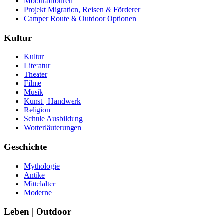
Motorradtouren
Projekt Migration, Reisen & Förderer
Camper Route & Outdoor Optionen
Kultur
Kultur
Literatur
Theater
Filme
Musik
Kunst | Handwerk
Religion
Schule Ausbildung
Worterläuterungen
Geschichte
Mythologie
Antike
Mittelalter
Moderne
Leben | Outdoor