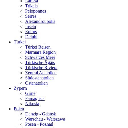
Larissa
Trikala
Peloponnes
Serres
Alexandroupolis
Inseln
Epirus
Delphi
Türkei
Türkei Reisen
Marmara Region
Schwarzes Meer
Türkische Ägäis
Türkische Riviera
Zentral Anatolien
Südostanatolien
Ostanatolien
Zypern
Girne
Famagusta
Nikosia
Polen
Danzig - Gdańsk
Warschau - Warszawa
Posen - Poznań