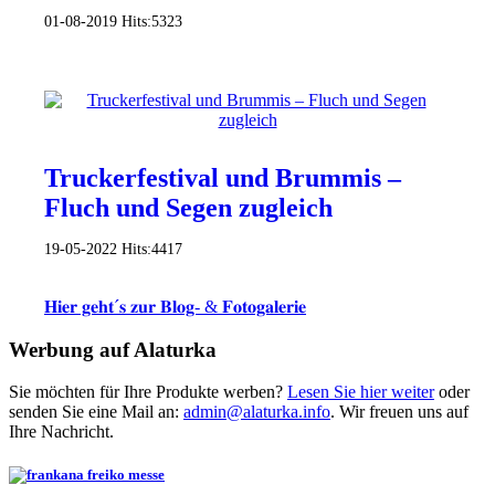
01-08-2019
Hits:
5323
Truckerfestival und Brummis –
Fluch und Segen zugleich
19-05-2022
Hits:
4417
𝐇𝐢𝐞𝐫 𝐠𝐞𝐡𝐭´𝐬 𝐳𝐮𝐫 𝐁𝐥𝐨𝐠- & 𝐅𝐨𝐭𝐨𝐠𝐚𝐥𝐞𝐫𝐢𝐞
Werbung auf Alaturka
Sie möchten für Ihre Produkte werben?
Lesen Sie hier weiter
oder
senden Sie eine Mail an:
admin@alaturka.info
. Wir freuen uns auf
Ihre Nachricht.