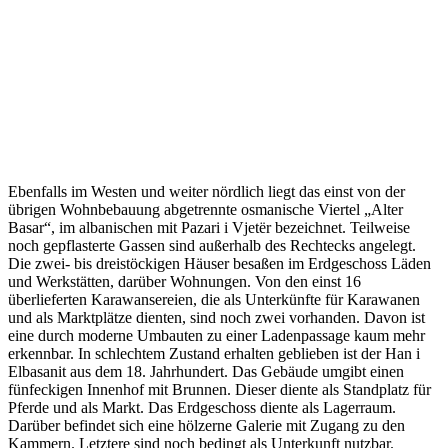
Ebenfalls im Westen und weiter nördlich liegt das einst von der
übrigen Wohnbebauung abgetrennte osmanische Viertel „Alter
Basar“, im albanischen mit Pazari i Vjetër bezeichnet. Teilweise
noch gepflasterte Gassen sind außerhalb des Rechtecks angelegt.
Die zwei- bis dreistöckigen Häuser besaßen im Erdgeschoss Läden
und Werkstätten, darüber Wohnungen. Von den einst 16
überlieferten Karawansereien, die als Unterkünfte für Karawanen
und als Marktplätze dienten, sind noch zwei vorhanden. Davon ist
eine durch moderne Umbauten zu einer Ladenpassage kaum mehr
erkennbar. In schlechtem Zustand erhalten geblieben ist der Han i
Elbasanit aus dem 18. Jahrhundert. Das Gebäude umgibt einen
fünfeckigen Innenhof mit Brunnen. Dieser diente als Standplatz für
Pferde und als Markt. Das Erdgeschoss diente als Lagerraum.
Darüber befindet sich eine hölzerne Galerie mit Zugang zu den
Kammern. Letztere sind noch bedingt als Unterkunft nutzbar.