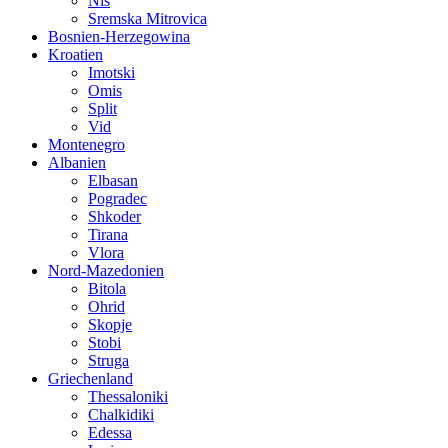
Nis
Sremska Mitrovica
Bosnien-Herzegowina
Kroatien
Imotski
Omis
Split
Vid
Montenegro
Albanien
Elbasan
Pogradec
Shkoder
Tirana
Vlora
Nord-Mazedonien
Bitola
Ohrid
Skopje
Stobi
Struga
Griechenland
Thessaloniki
Chalkidiki
Edessa