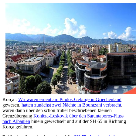
Korça -
Wir waren erneut am Pindos-Gebirge in Griechenland
gewesen,
hatten zunächst zwei Nächte in Bourazani verbracht
,
waren dann über den schon früher beschriebenen kleinen
Grenzübergang
Konitza-Leskovik über den Sarantaporos-Fluss
nach Albanien
hinein gewechselt und auf der SH 65 in Richtung
Korça gefahren.