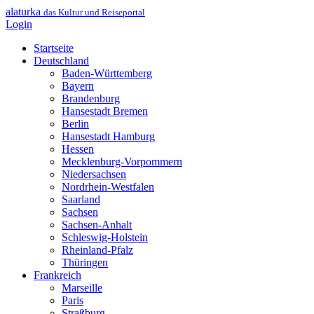
alaturka
das Kultur und Reiseportal
Login
Startseite
Deutschland
Baden-Württemberg
Bayern
Brandenburg
Hansestadt Bremen
Berlin
Hansestadt Hamburg
Hessen
Mecklenburg-Vorpommern
Niedersachsen
Nordrhein-Westfalen
Saarland
Sachsen
Sachsen-Anhalt
Schleswig-Holstein
Rheinland-Pfalz
Thüringen
Frankreich
Marseille
Paris
Straßburg