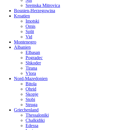
Nis
Sremska Mitrovica
Bosnien-Herzegowina
Kroatien
Imotski
Omis
Split
Vid
Montenegro
Albanien
Elbasan
Pogradec
Shkoder
Tirana
Vlora
Nord-Mazedonien
Bitola
Ohrid
Skopje
Stobi
Struga
Griechenland
Thessaloniki
Chalkidiki
Edessa