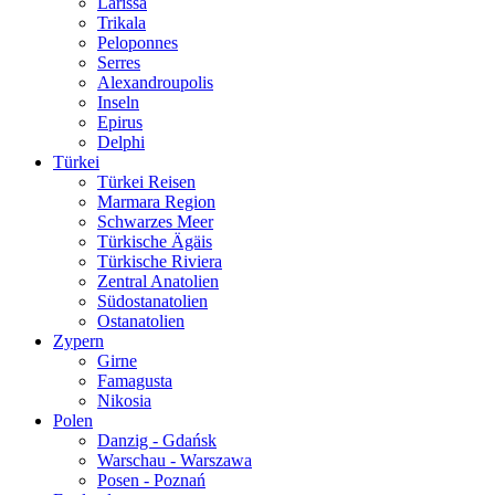
Larissa
Trikala
Peloponnes
Serres
Alexandroupolis
Inseln
Epirus
Delphi
Türkei
Türkei Reisen
Marmara Region
Schwarzes Meer
Türkische Ägäis
Türkische Riviera
Zentral Anatolien
Südostanatolien
Ostanatolien
Zypern
Girne
Famagusta
Nikosia
Polen
Danzig - Gdańsk
Warschau - Warszawa
Posen - Poznań