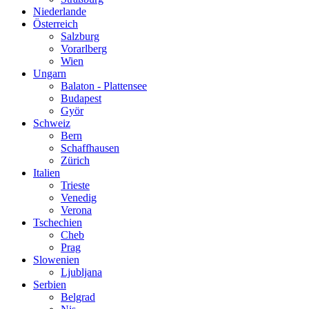
Niederlande
Österreich
Salzburg
Vorarlberg
Wien
Ungarn
Balaton - Plattensee
Budapest
Györ
Schweiz
Bern
Schaffhausen
Zürich
Italien
Trieste
Venedig
Verona
Tschechien
Cheb
Prag
Slowenien
Ljubljana
Serbien
Belgrad