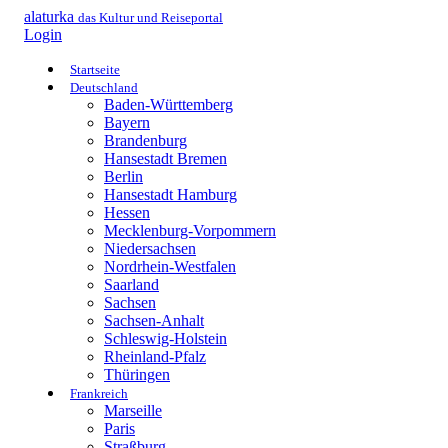
alaturka
das Kultur und Reiseportal
Login
Startseite
Deutschland
Baden-Württemberg
Bayern
Brandenburg
Hansestadt Bremen
Berlin
Hansestadt Hamburg
Hessen
Mecklenburg-Vorpommern
Niedersachsen
Nordrhein-Westfalen
Saarland
Sachsen
Sachsen-Anhalt
Schleswig-Holstein
Rheinland-Pfalz
Thüringen
Frankreich
Marseille
Paris
Straßburg