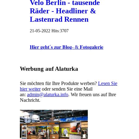
Velo Berlin - tausende
Räder - Headliner &
Lastenrad Rennen
21-05-2022
Hits:
3707
𝐇𝐢𝐞𝐫 𝐠𝐞𝐡𝐭´𝐬 𝐳𝐮𝐫 𝐁𝐥𝐨𝐠- & 𝐅𝐨𝐭𝐨𝐠𝐚𝐥𝐞𝐫𝐢𝐞
Werbung auf Alaturka
Sie möchten für Ihre Produkte werben?
Lesen Sie
hier weiter
oder senden Sie eine Mail
an:
admin@alaturka.info
. Wir freuen uns auf Ihre
Nachricht.