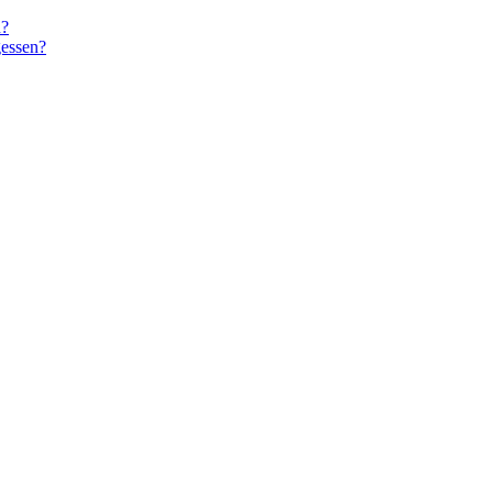
n?
essen?