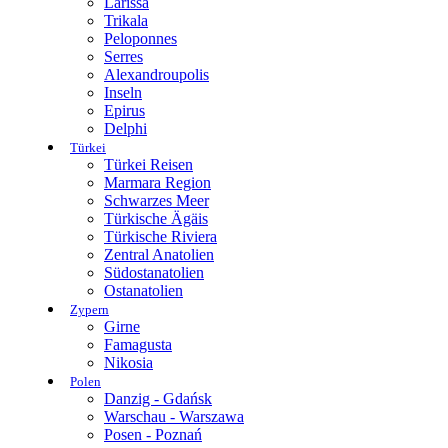
Larissa
Trikala
Peloponnes
Serres
Alexandroupolis
Inseln
Epirus
Delphi
Türkei
Türkei Reisen
Marmara Region
Schwarzes Meer
Türkische Ägäis
Türkische Riviera
Zentral Anatolien
Südostanatolien
Ostanatolien
Zypern
Girne
Famagusta
Nikosia
Polen
Danzig - Gdańsk
Warschau - Warszawa
Posen - Poznań