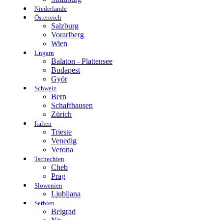
Niederlande
Österreich
Salzburg
Vorarlberg
Wien
Ungarn
Balaton - Plattensee
Budapest
Györ
Schweiz
Bern
Schaffhausen
Zürich
Italien
Trieste
Venedig
Verona
Tschechien
Cheb
Prag
Slowenien
Ljubljana
Serbien
Belgrad