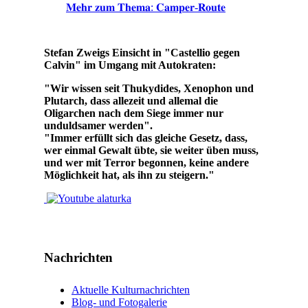
𝐌𝐞𝐡𝐫 𝐳𝐮𝐦 𝐓𝐡𝐞𝐦𝐚: 𝐂𝐚𝐦𝐩𝐞𝐫-𝐑𝐨𝐮𝐭𝐞
Stefan Zweigs Einsicht in "Castellio gegen
Calvin" im Umgang mit Autokraten:
"Wir wissen seit Thukydides, Xenophon und
Plutarch, dass allezeit und allemal die
Oligarchen nach dem Siege immer nur
unduldsamer werden".
"Immer erfüllt sich das gleiche Gesetz, dass,
wer einmal Gewalt übte, sie weiter üben muss,
und wer mit Terror begonnen, keine andere
Möglichkeit hat, als ihn zu steigern."
Nachrichten
Aktuelle Kulturnachrichten
Blog- und Fotogalerie