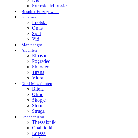
Nis
Sremska Mitrovica
Bosnien-Herzegowina
Kroatien
Imotski
Omis
Split
Vid
Montenegro
Albanien
Elbasan
Pogradec
Shkoder
Tirana
Vlora
Nord-Mazedonien
Bitola
Ohrid
Skopje
Stobi
Struga
Griechenland
Thessaloniki
Chalkidiki
Edessa