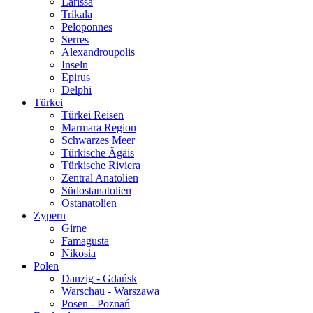
Larissa
Trikala
Peloponnes
Serres
Alexandroupolis
Inseln
Epirus
Delphi
Türkei
Türkei Reisen
Marmara Region
Schwarzes Meer
Türkische Ägäis
Türkische Riviera
Zentral Anatolien
Südostanatolien
Ostanatolien
Zypern
Girne
Famagusta
Nikosia
Polen
Danzig - Gdańsk
Warschau - Warszawa
Posen - Poznań