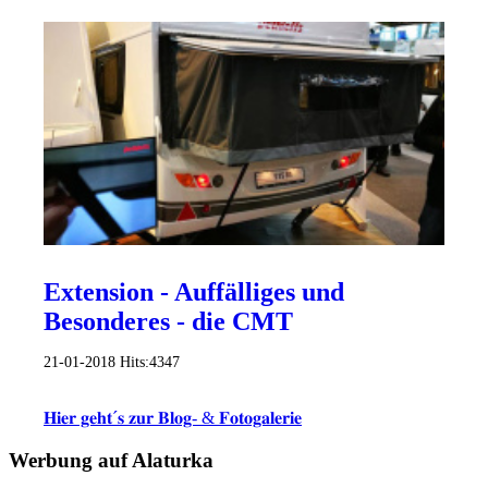
Extension - Auffälliges und
Besonderes - die CMT
21-01-2018
Hits:
4347
𝐇𝐢𝐞𝐫 𝐠𝐞𝐡𝐭´𝐬 𝐳𝐮𝐫 𝐁𝐥𝐨𝐠- & 𝐅𝐨𝐭𝐨𝐠𝐚𝐥𝐞𝐫𝐢𝐞
Werbung auf Alaturka