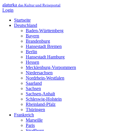
alaturka
das Kultur und Reiseportal
Login
Startseite
Deutschland
Baden-Württemberg
Bayern
Brandenburg
Hansestadt Bremen
Berlin
Hansestadt Hamburg
Hessen
Mecklenburg-Vorpommern
Niedersachsen
Nordrhein-Westfalen
Saarland
Sachsen
Sachsen-Anhalt
Schleswig-Holstein
Rheinland-Pfalz
Thüringen
Frankreich
Marseille
Paris
Straßburg