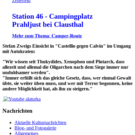
Station 46 - Campingplatz
Prahljust bei Clausthal
𝐌𝐞𝐡𝐫 𝐳𝐮𝐦 𝐓𝐡𝐞𝐦𝐚: 𝐂𝐚𝐦𝐩𝐞𝐫-𝐑𝐨𝐮𝐭𝐞
Stefan Zweigs Einsicht in "Castellio gegen Calvin" im Umgang
mit Autokraten:
"Wir wissen seit Thukydides, Xenophon und Plutarch, dass
allezeit und allemal die Oligarchen nach dem Siege immer nur
unduldsamer werden".
"Immer erfüllt sich das gleiche Gesetz, dass, wer einmal Gewalt
übte, sie weiter üben muss, und wer mit Terror begonnen, keine
andere Möglichkeit hat, als ihn zu steigern."
Nachrichten
Aktuelle Kulturnachrichten
Blog- und Fotogalerie
Allgemeines