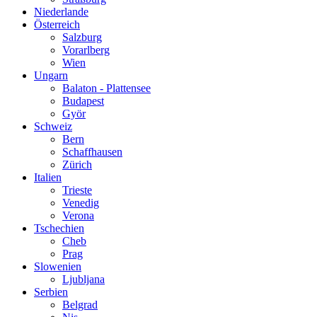
Niederlande
Österreich
Salzburg
Vorarlberg
Wien
Ungarn
Balaton - Plattensee
Budapest
Györ
Schweiz
Bern
Schaffhausen
Zürich
Italien
Trieste
Venedig
Verona
Tschechien
Cheb
Prag
Slowenien
Ljubljana
Serbien
Belgrad