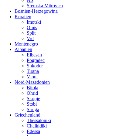
Nis
Sremska Mitrovica
Bosnien-Herzegowina
Kroatien
Imotski
Omis
Split
Vid
Montenegro
Albanien
Elbasan
Pogradec
Shkoder
Tirana
Vlora
Nord-Mazedonien
Bitola
Ohrid
Skopje
Stobi
Struga
Griechenland
Thessaloniki
Chalkidiki
Edessa