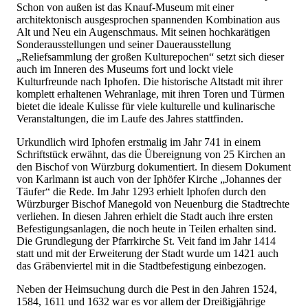
Schon von außen ist das Knauf-Museum mit einer
architektonisch ausgesprochen spannenden Kombination aus
Alt und Neu ein Augenschmaus. Mit seinen hochkarätigen
Sonderausstellungen und seiner Dauerausstellung
„Reliefsammlung der großen Kulturepochen“ setzt sich dieser
auch im Inneren des Museums fort und lockt viele
Kulturfreunde nach Iphofen. Die historische Altstadt mit ihrer
komplett erhaltenen Wehranlage, mit ihren Toren und Türmen
bietet die ideale Kulisse für viele kulturelle und kulinarische
Veranstaltungen, die im Laufe des Jahres stattfinden.
Urkundlich wird Iphofen erstmalig im Jahr 741 in einem
Schriftstück erwähnt, das die Übereignung von 25 Kirchen an
den Bischof von Würzburg dokumentiert. In diesem Dokument
von Karlmann ist auch von der Iphöfer Kirche „Johannes der
Täufer“ die Rede. Im Jahr 1293 erhielt Iphofen durch den
Würzburger Bischof Manegold von Neuenburg die Stadtrechte
verliehen. In diesen Jahren erhielt die Stadt auch ihre ersten
Befestigungsanlagen, die noch heute in Teilen erhalten sind.
Die Grundlegung der Pfarrkirche St. Veit fand im Jahr 1414
statt und mit der Erweiterung der Stadt wurde um 1421 auch
das Gräbenviertel mit in die Stadtbefestigung einbezogen.
Neben der Heimsuchung durch die Pest in den Jahren 1524,
1584, 1611 und 1632 war es vor allem der Dreißigjährige