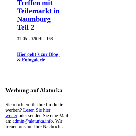
Treffen mit
Teilemarkt in
Naumburg
Teil 2
31-05-2026
Hits:
168
𝐇𝐢𝐞𝐫 𝐠𝐞𝐡𝐭´𝐬 𝐳𝐮𝐫 𝐁𝐥𝐨𝐠-
& 𝐅𝐨𝐭𝐨𝐠𝐚𝐥𝐞𝐫𝐢𝐞
Werbung auf Alaturka
Sie möchten für Ihre Produkte
werben?
Lesen Sie hier
weiter
oder senden Sie eine Mail
an:
admin@alaturka.info
. Wir
freuen uns auf Ihre Nachricht.