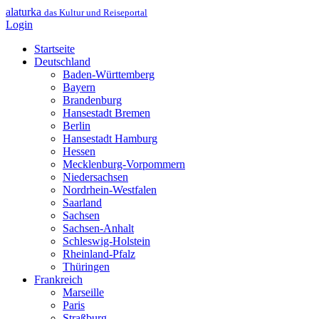
alaturka
das Kultur und Reiseportal
Login
Startseite
Deutschland
Baden-Württemberg
Bayern
Brandenburg
Hansestadt Bremen
Berlin
Hansestadt Hamburg
Hessen
Mecklenburg-Vorpommern
Niedersachsen
Nordrhein-Westfalen
Saarland
Sachsen
Sachsen-Anhalt
Schleswig-Holstein
Rheinland-Pfalz
Thüringen
Frankreich
Marseille
Paris
Straßburg