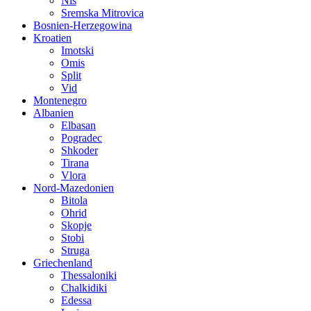
Nis
Sremska Mitrovica
Bosnien-Herzegowina
Kroatien
Imotski
Omis
Split
Vid
Montenegro
Albanien
Elbasan
Pogradec
Shkoder
Tirana
Vlora
Nord-Mazedonien
Bitola
Ohrid
Skopje
Stobi
Struga
Griechenland
Thessaloniki
Chalkidiki
Edessa