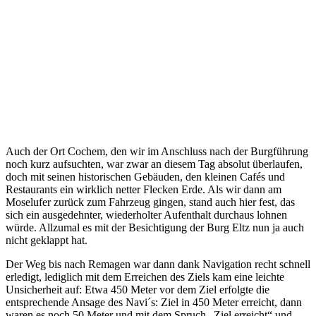
Auch der Ort Cochem, den wir im Anschluss nach der Burgführung
noch kurz aufsuchten, war zwar an diesem Tag absolut überlaufen,
doch mit seinen historischen Gebäuden, den kleinen Cafés und
Restaurants ein wirklich netter Flecken Erde. Als wir dann am
Moselufer zurück zum Fahrzeug gingen, stand auch hier fest, das
sich ein ausgedehnter, wiederholter Aufenthalt durchaus lohnen
würde. Allzumal es mit der Besichtigung der Burg Eltz nun ja auch
nicht geklappt hat.
Der Weg bis nach Remagen war dann dank Navigation recht schnell
erledigt, lediglich mit dem Erreichen des Ziels kam eine leichte
Unsicherheit auf: Etwa 450 Meter vor dem Ziel erfolgte die
entsprechende Ansage des Navi´s: Ziel in 450 Meter erreicht, dann
waren es noch 50 Meter und mit dem Spruch „Ziel erreicht“ und