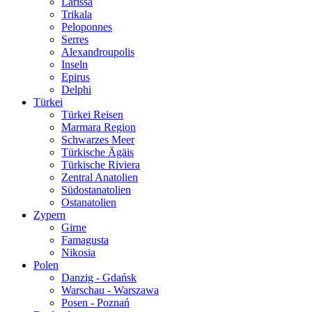
Larissa
Trikala
Peloponnes
Serres
Alexandroupolis
Inseln
Epirus
Delphi
Türkei
Türkei Reisen
Marmara Region
Schwarzes Meer
Türkische Ägäis
Türkische Riviera
Zentral Anatolien
Südostanatolien
Ostanatolien
Zypern
Girne
Famagusta
Nikosia
Polen
Danzig - Gdańsk
Warschau - Warszawa
Posen - Poznań