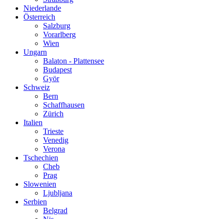
Niederlande
Österreich
Salzburg
Vorarlberg
Wien
Ungarn
Balaton - Plattensee
Budapest
Györ
Schweiz
Bern
Schaffhausen
Zürich
Italien
Trieste
Venedig
Verona
Tschechien
Cheb
Prag
Slowenien
Ljubljana
Serbien
Belgrad