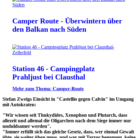
Camper Route - Überwintern über
den Balkan nach Süden
Station 46 - Campingplatz
Prahljust bei Clausthal
𝐌𝐞𝐡𝐫 𝐳𝐮𝐦 𝐓𝐡𝐞𝐦𝐚: 𝐂𝐚𝐦𝐩𝐞𝐫-𝐑𝐨𝐮𝐭𝐞
Stefan Zweigs Einsicht in "Castellio gegen Calvin" im Umgang
mit Autokraten:
"Wir wissen seit Thukydides, Xenophon und Plutarch, dass
allezeit und allemal die Oligarchen nach dem Siege immer nur
unduldsamer werden".
"Immer erfüllt sich das gleiche Gesetz, dass, wer einmal Gewalt
übte, sie weiter üben muss, und wer mit Terror begonnen, keine