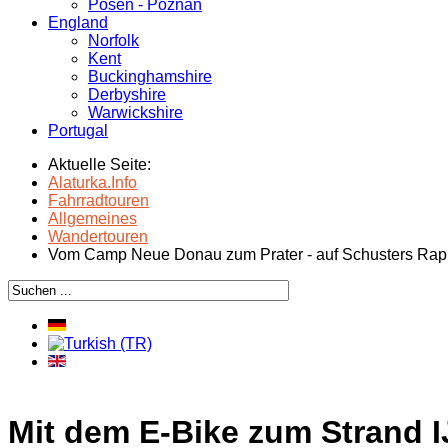
Posen - Poznań
England
Norfolk
Kent
Buckinghamshire
Derbyshire
Warwickshire
Portugal
Aktuelle Seite:
Alaturka.Info
Fahrradtouren
Allgemeines
Wandertouren
Vom Camp Neue Donau zum Prater - auf Schusters Ra
Mit dem E-Bike zum Strand 