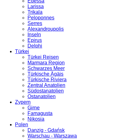
Edessa
Larissa
Trikala
Peloponnes
Serres
Alexandroupolis
Inseln
Epirus
Delphi
Türkei
Türkei Reisen
Marmara Region
Schwarzes Meer
Türkische Ägäis
Türkische Riviera
Zentral Anatolien
Südostanatolien
Ostanatolien
Zypern
Girne
Famagusta
Nikosia
Polen
Danzig - Gdańsk
Warschau - Warszawa