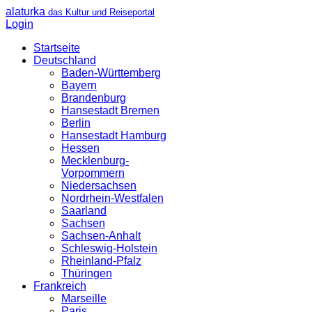
alaturka
das Kultur und Reiseportal
Login
Startseite
Deutschland
Baden-Württemberg
Bayern
Brandenburg
Hansestadt Bremen
Berlin
Hansestadt Hamburg
Hessen
Mecklenburg-
Vorpommern
Niedersachsen
Nordrhein-Westfalen
Saarland
Sachsen
Sachsen-Anhalt
Schleswig-Holstein
Rheinland-Pfalz
Thüringen
Frankreich
Marseille
Paris