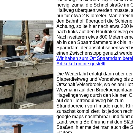
nervig, zumal die Schnellstraße im O
Halfweg überquert werden musste, a
nur für etwa 2 Kilometer. Man erreic
den Bahnhof, überquert die Schien
Achtung, sollte hier nach etwa 200 
nach links auf den Houtrakkerweg e
Nach weiteren etwa 800 Metern erne
ab in den Spaarndammerdiek bis in 
Sparndam, der absolut sehenswert is
einen Zwischenstopp genutzt werden
Wir haben zum Ort Spaarndam berei
Artikekel online gestellt
.
Die Weiterfahrt erfolgt dann über de
Slaperdiekweg und Vondelweg bis z
Ortschaft Velserbroek, wo es am Ho
Weymann auf den Broekbergenlaan
Hagelingerweg durch den kleinen Or
auf den Herrenduinweg bis zum
Strandbereich von Ijmuden geht. Kli
zunächst kompliziert, ist jedoch rech
google maps nachfahrbar und führt 
Land, wenig Berührung mit den Stä
Straßen, hier meidet man auch die S
Harlem.