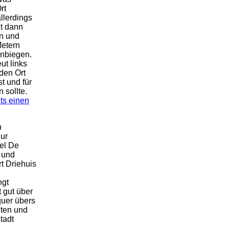
rt
llerdings
ht dann
en und
Metern
inbiegen.
ut links
den Ort
t und für
 sollte.
ts einen
n
ur
tel De
 und
t Driehuis
ngt
t gut über
quer übers
dten und
tadt