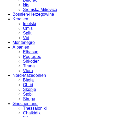
Belgrad
Nis
Sremska Mitrovica
Bosnien-Herzegowina
Kroatien
Imotski
Omis
Split
Vid
Montenegro
Albanien
Elbasan
Pogradec
Shkoder
Tirana
Vlora
Nord-Mazedonien
Bitola
Ohrid
Skopje
Stobi
Struga
Griechenland
Thessaloniki
Chalkidiki