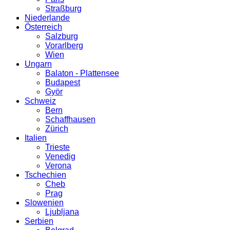
Straßburg
Niederlande
Österreich
Salzburg
Vorarlberg
Wien
Ungarn
Balaton - Plattensee
Budapest
Györ
Schweiz
Bern
Schaffhausen
Zürich
Italien
Trieste
Venedig
Verona
Tschechien
Cheb
Prag
Slowenien
Ljubljana
Serbien