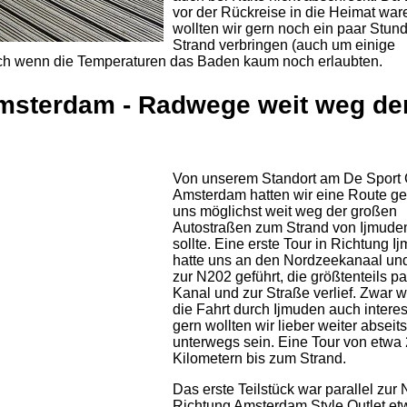
vor der Rückreise in die Heimat war
wollten wir gern noch ein paar Stu
Strand verbringen (auch um einige
auch wenn die Temperaturen das Baden kaum noch erlaubten.
msterdam - Radwege weit weg de
Von unserem Standort am De Sport
Amsterdam hatten wir eine Route ge
uns möglichst weit weg der großen
Autostraßen zum Strand von Ijmude
sollte. Eine erste Tour in Richtung I
hatte uns an den Nordzeekanaal un
zur N202 geführt, die größtenteils pa
Kanal und zur Straße verlief. Zwar 
die Fahrt durch Ijmuden auch interes
gern wollten wir lieber weiter abseits
unterwegs sein. Eine Tour von etwa
Kilometern bis zum Strand.
Das erste Teilstück war parallel zur
Richtung Amsterdam Style Outlet et