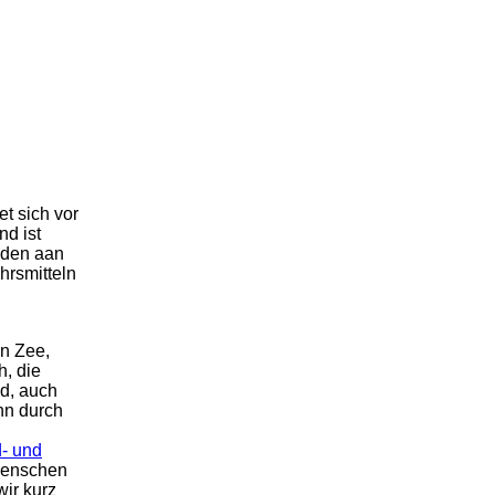
t sich vor
d ist
iden aan
hrsmitteln
an Zee,
, die
nd, auch
nn durch
d- und
 Menschen
wir kurz