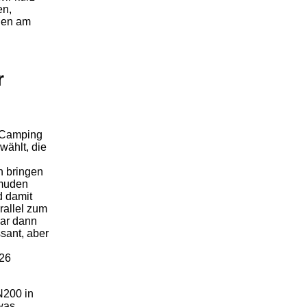
en,
nden am
r
 Camping
wählt, die
n bringen
jmuden
d damit
rallel zum
war dann
sant, aber
 26
 N200 in
was