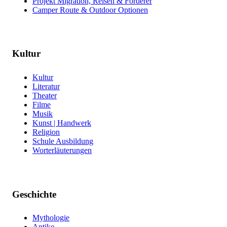
Projekt Migration, Reisen & Förderer
Camper Route & Outdoor Optionen
Kultur
Kultur
Literatur
Theater
Filme
Musik
Kunst | Handwerk
Religion
Schule Ausbildung
Worterläuterungen
Geschichte
Mythologie
Antike