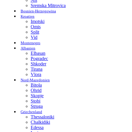
Nis
Sremska Mitrovica
Bosnien-Herzegowina
Kroatien
Imotski
Omis
Split
Vid
Montenegro
Albanien
Elbasan
Pogradec
Shkoder
Tirana
Vlora
Nord-Mazedonien
Bitola
Ohrid
Skopje
Stobi
Struga
Griechenland
Thessaloniki
Chalkidiki
Edessa