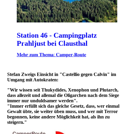
Station 46 - Campingplatz
Prahljust bei Clausthal
𝐌𝐞𝐡𝐫 𝐳𝐮𝐦 𝐓𝐡𝐞𝐦𝐚: 𝐂𝐚𝐦𝐩𝐞𝐫-𝐑𝐨𝐮𝐭𝐞
Stefan Zweigs Einsicht in "Castellio gegen Calvin" im
Umgang mit Autokraten:
"Wir wissen seit Thukydides, Xenophon und Plutarch,
dass allezeit und allemal die Oligarchen nach dem Siege
immer nur unduldsamer werden".
"Immer erfüllt sich das gleiche Gesetz, dass, wer einmal
Gewalt übte, sie weiter üben muss, und wer mit Terror
begonnen, keine andere Möglichkeit hat, als ihn zu
steigern."