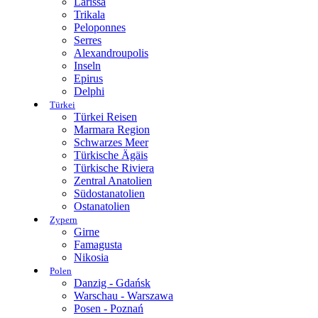
Larissa
Trikala
Peloponnes
Serres
Alexandroupolis
Inseln
Epirus
Delphi
Türkei
Türkei Reisen
Marmara Region
Schwarzes Meer
Türkische Ägäis
Türkische Riviera
Zentral Anatolien
Südostanatolien
Ostanatolien
Zypern
Girne
Famagusta
Nikosia
Polen
Danzig - Gdańsk
Warschau - Warszawa
Posen - Poznań