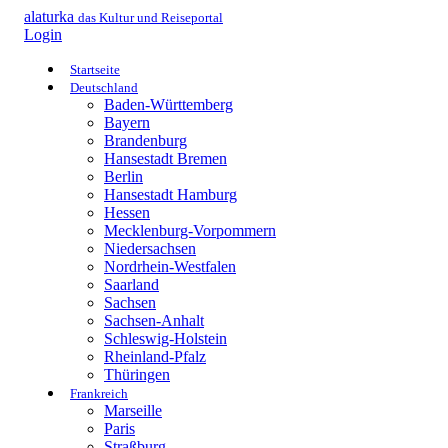
alaturka
das Kultur und Reiseportal
Login
Startseite
Deutschland
Baden-Württemberg
Bayern
Brandenburg
Hansestadt Bremen
Berlin
Hansestadt Hamburg
Hessen
Mecklenburg-Vorpommern
Niedersachsen
Nordrhein-Westfalen
Saarland
Sachsen
Sachsen-Anhalt
Schleswig-Holstein
Rheinland-Pfalz
Thüringen
Frankreich
Marseille
Paris
Straßburg