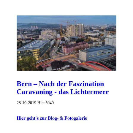
Bern – Nach der Faszination
Caravaning - das Lichtermeer
28-10-2019
Hits:
5049
𝐇𝐢𝐞𝐫 𝐠𝐞𝐡𝐭´𝐬 𝐳𝐮𝐫 𝐁𝐥𝐨𝐠- & 𝐅𝐨𝐭𝐨𝐠𝐚𝐥𝐞𝐫𝐢𝐞