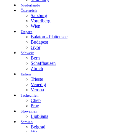
Niederlande
Österreich
Salzburg
Vorarlberg
Wien
Ungarn
Balaton - Plattensee
Budapest
Györ
Schweiz
Bern
Schaffhausen
Zürich
Italien
Trieste
Venedig
Verona
Tschechien
Cheb
Prag
Slowenien
Ljubljana
Serbien
Belgrad