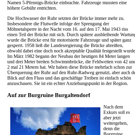
Namen 5-Pfennigs-Brücke einbrachte. Fahrzeuge mussten eine
höhere Gebühr entrichten.
Die Hochwasser der Ruhr setzten der Brücke immer mehr zu.
Insbesondere die Flutwelle infolge der Sprengung der
Möhnetalsperre in der Nacht vom 16. auf den 17. Mai 1943 riss
einen Teil der Brücke mit sich. Durch spätere ausbleibende Wartun
wurde die Brücke erst für motorisierte Fahrzeuge und später ganz
gesperrt. 1958 ließ die Landesregierung die Brücke abreißen,
obwohl dabei eine doch noch akzeptable Qualität festgestellt wurde
Im März 1982 begann der Neubau der heutigen 84 Meter langen
und drei Meter breiten Schwimmbrücke, die Feldweiten von 42 un
2 mal 21 Metern hat. Wir haben diese Brücke mehrfach schon zur
Überquerung der Ruhr auf den Ruhr-Radweg genutzt, aber auch d
Blick auf den Fluss und das geschäftige Treiben ist einfach schön
anzuschauen. Sie ist ein echter Anziehungspunkt in der Region.
Auf zur Burgruine Burgaltendorf
Nach dem
Exkurs soll es
aber jetzt
weitergehen,
denn die
Burgruine