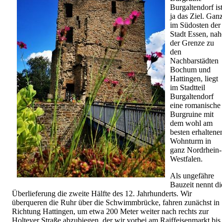
Burgaltendorf is
ja das Ziel. Gan
im Südosten der
Stadt Essen, nah
der Grenze zu
den
Nachbarstädten
Bochum und
Hattingen, liegt
im Stadtteil
Burgaltendorf
eine romanische
Burgruine mit
dem wohl am
besten erhaltene
Wohnturm in
ganz Nordrhein-
Westfalen.
Als ungefähre
Bauzeit nennt di
Überlieferung die zweite Hälfte des 12. Jahrhunderts. Wir
überqueren die Ruhr über die Schwimmbrücke, fahren zunächst in
Richtung Hattingen, um etwa 200 Meter weiter nach rechts zur
Holteyer Straße abzubiegen, der wir vorbei am Raiffeisenmarkt bis