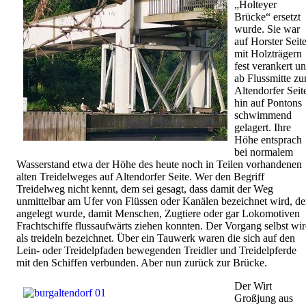
„Holteyer
Brücke“ ersetzt
wurde. Sie war
auf Horster Seit
mit Holzträgern
fest verankert u
ab Flussmitte zu
Altendorfer Seit
hin auf Pontons
schwimmend
gelagert. Ihre
Höhe entsprach
bei normalem
Wasserstand etwa der Höhe des heute noch in Teilen vorhandenen
alten Treidelweges auf Altendorfer Seite. Wer den Begriff
Treidelweg nicht kennt, dem sei gesagt, dass damit der Weg
unmittelbar am Ufer von Flüssen oder Kanälen bezeichnet wird, de
angelegt wurde, damit Menschen, Zugtiere oder gar Lokomotiven
Frachtschiffe flussaufwärts ziehen konnten. Der Vorgang selbst wi
als treideln bezeichnet. Über ein Tauwerk waren die sich auf den
Lein- oder Treidelpfaden bewegenden Treidler und Treidelpferde
mit den Schiffen verbunden. Aber nun zurück zur Brücke.
Der Wirt
Großjung aus