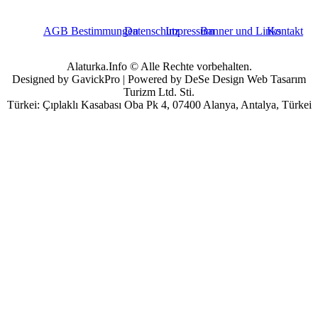
AGB Bestimmungen
Datenschutz
Impressum
Banner und Links
Kontakt
Alaturka.Info © Alle Rechte vorbehalten.
Designed by GavickPro | Powered by DeSe Design Web Tasarım
Turizm Ltd. Sti.
Türkei: Çıplaklı Kasabası Oba Pk 4, 07400 Alanya, Antalya, Türkei
Benutzername
Passwort
Angemeldet bleiben
Passwort vergessen?
Benutzername vergessen?