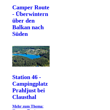
Camper Route
- Überwintern
über den
Balkan nach
Süden
Station 46 -
Campingplatz
Prahljust bei
Clausthal
𝐌𝐞𝐡𝐫 𝐳𝐮𝐦 𝐓𝐡𝐞𝐦𝐚: