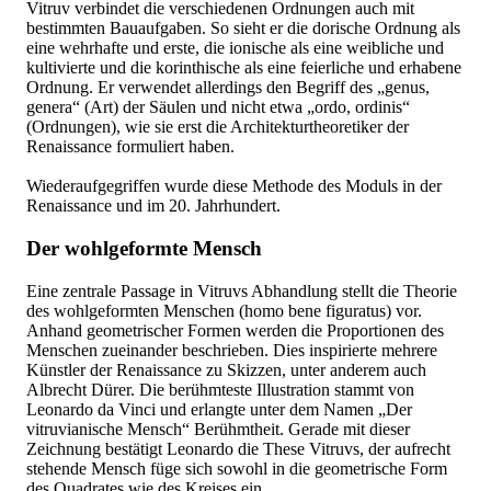
Vitruv verbindet die verschiedenen Ordnungen auch mit
bestimmten Bauaufgaben. So sieht er die dorische Ordnung als
eine wehrhafte und erste, die ionische als eine weibliche und
kultivierte und die korinthische als eine feierliche und erhabene
Ordnung. Er verwendet allerdings den Begriff des „genus,
genera“ (Art) der Säulen und nicht etwa „ordo, ordinis“
(Ordnungen), wie sie erst die Architekturtheoretiker der
Renaissance formuliert haben.
Wiederaufgegriffen wurde diese Methode des Moduls in der
Renaissance und im 20. Jahrhundert.
Der wohlgeformte Mensch
Eine zentrale Passage in Vitruvs Abhandlung stellt die Theorie
des wohlgeformten Menschen (homo bene figuratus) vor.
Anhand geometrischer Formen werden die Proportionen des
Menschen zueinander beschrieben. Dies inspirierte mehrere
Künstler der Renaissance zu Skizzen, unter anderem auch
Albrecht Dürer. Die berühmteste Illustration stammt von
Leonardo da Vinci und erlangte unter dem Namen „Der
vitruvianische Mensch“ Berühmtheit. Gerade mit dieser
Zeichnung bestätigt Leonardo die These Vitruvs, der aufrecht
stehende Mensch füge sich sowohl in die geometrische Form
des Quadrates wie des Kreises ein.