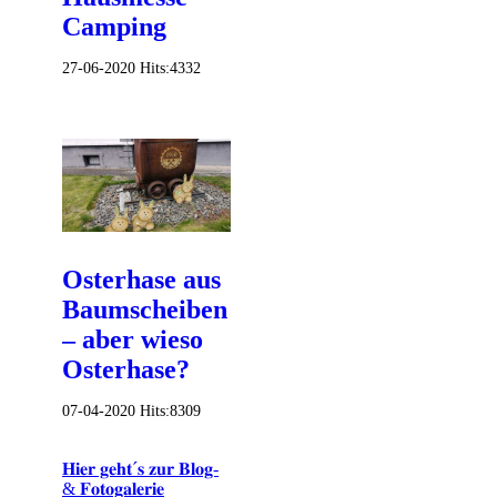
Camping
27-06-2020
Hits:
4332
Osterhase aus
Baumscheiben
– aber wieso
Osterhase?
07-04-2020
Hits:
8309
𝐇𝐢𝐞𝐫 𝐠𝐞𝐡𝐭´𝐬 𝐳𝐮𝐫 𝐁𝐥𝐨𝐠-
& 𝐅𝐨𝐭𝐨𝐠𝐚𝐥𝐞𝐫𝐢𝐞