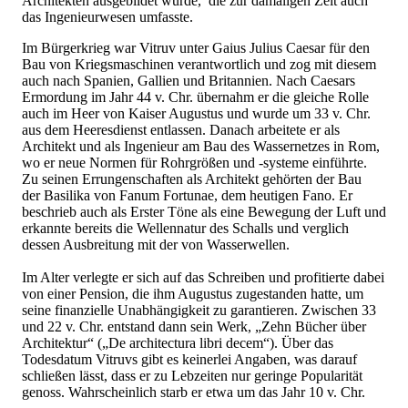
Architekten ausgebildet wurde, die zur damaligen Zeit auch
das Ingenieurwesen umfasste.
Im Bürgerkrieg war Vitruv unter Gaius Julius Caesar für den
Bau von Kriegsmaschinen verantwortlich und zog mit diesem
auch nach Spanien, Gallien und Britannien. Nach Caesars
Ermordung im Jahr 44 v. Chr. übernahm er die gleiche Rolle
auch im Heer von Kaiser Augustus und wurde um 33 v. Chr.
aus dem Heeresdienst entlassen. Danach arbeitete er als
Architekt und als Ingenieur am Bau des Wassernetzes in Rom,
wo er neue Normen für Rohrgrößen und -systeme einführte.
Zu seinen Errungenschaften als Architekt gehörten der Bau
der Basilika von Fanum Fortunae, dem heutigen Fano. Er
beschrieb auch als Erster Töne als eine Bewegung der Luft und
erkannte bereits die Wellennatur des Schalls und verglich
dessen Ausbreitung mit der von Wasserwellen.
Im Alter verlegte er sich auf das Schreiben und profitierte dabei
von einer Pension, die ihm Augustus zugestanden hatte, um
seine finanzielle Unabhängigkeit zu garantieren. Zwischen 33
und 22 v. Chr. entstand dann sein Werk, „Zehn Bücher über
Architektur“ („De architectura libri decem“). Über das
Todesdatum Vitruvs gibt es keinerlei Angaben, was darauf
schließen lässt, dass er zu Lebzeiten nur geringe Popularität
genoss. Wahrscheinlich starb er etwa um das Jahr 10 v. Chr.