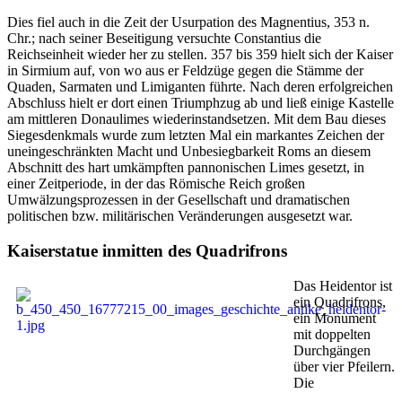
Dies fiel auch in die Zeit der Usurpation des Magnentius, 353 n.
Chr.; nach seiner Beseitigung versuchte Constantius die
Reichseinheit wieder her zu stellen. 357 bis 359 hielt sich der Kaiser
in Sirmium auf, von wo aus er Feldzüge gegen die Stämme der
Quaden, Sarmaten und Limiganten führte. Nach deren erfolgreichen
Abschluss hielt er dort einen Triumphzug ab und ließ einige Kastelle
am mittleren Donaulimes wiederinstandsetzen. Mit dem Bau dieses
Siegesdenkmals wurde zum letzten Mal ein markantes Zeichen der
uneingeschränkten Macht und Unbesiegbarkeit Roms an diesem
Abschnitt des hart umkämpften pannonischen Limes gesetzt, in
einer Zeitperiode, in der das Römische Reich großen
Umwälzungsprozessen in der Gesellschaft und dramatischen
politischen bzw. militärischen Veränderungen ausgesetzt war.
Kaiserstatue inmitten des Quadrifrons
Das Heidentor ist
ein Quadrifrons,
ein Monument
mit doppelten
Durchgängen
über vier Pfeilern.
Die