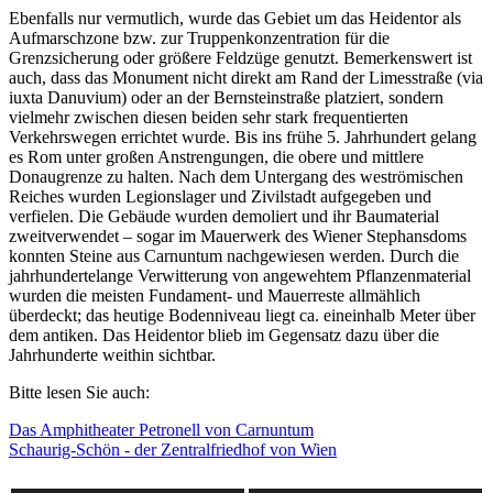
Ebenfalls nur vermutlich, wurde das Gebiet um das Heidentor als
Aufmarschzone bzw. zur Truppenkonzentration für die
Grenzsicherung oder größere Feldzüge genutzt. Bemerkenswert ist
auch, dass das Monument nicht direkt am Rand der Limesstraße (via
iuxta Danuvium) oder an der Bernsteinstraße platziert, sondern
vielmehr zwischen diesen beiden sehr stark frequentierten
Verkehrswegen errichtet wurde. Bis ins frühe 5. Jahrhundert gelang
es Rom unter großen Anstrengungen, die obere und mittlere
Donaugrenze zu halten. Nach dem Untergang des weströmischen
Reiches wurden Legionslager und Zivilstadt aufgegeben und
verfielen. Die Gebäude wurden demoliert und ihr Baumaterial
zweitverwendet – sogar im Mauerwerk des Wiener Stephansdoms
konnten Steine aus Carnuntum nachgewiesen werden. Durch die
jahrhundertelange Verwitterung von angewehtem Pflanzenmaterial
wurden die meisten Fundament- und Mauerreste allmählich
überdeckt; das heutige Bodenniveau liegt ca. eineinhalb Meter über
dem antiken. Das Heidentor blieb im Gegensatz dazu über die
Jahrhunderte weithin sichtbar.
Bitte lesen Sie auch:
Das Amphitheater Petronell von Carnuntum
Schaurig-Schön - der Zentralfriedhof von Wien