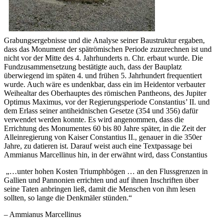
Grabungsergebnisse und die Analyse seiner Baustruktur ergaben,
dass das Monument der spätrömischen Periode zuzurechnen ist und
nicht vor der Mitte des 4. Jahrhunderts n. Chr. erbaut wurde. Die
Fundzusammensetzung bestätigte auch, dass der Bauplatz
überwiegend im späten 4. und frühen 5. Jahrhundert frequentiert
wurde. Auch wäre es undenkbar, dass ein im Heidentor verbauter
Weihealtar des Oberhauptes des römischen Pantheons, des Jupiter
Optimus Maximus, vor der Regierungsperiode Constantius’ II. und
dem Erlass seiner antiheidnischen Gesetze (354 und 356) dafür
verwendet werden konnte. Es wird angenommen, dass die
Errichtung des Monumentes 60 bis 80 Jahre später, in die Zeit der
Alleinregierung von Kaiser Constantius II., genauer in die 350er
Jahre, zu datieren ist. Darauf weist auch eine Textpassage bei
Ammianus Marcellinus hin, in der erwähnt wird, dass Constantius
„…unter hohen Kosten Triumphbögen … an den Flussgrenzen in
Gallien und Pannonien errichten und auf ihnen Inschriften über
seine Taten anbringen ließ, damit die Menschen von ihm lesen
sollten, so lange die Denkmäler stünden.“
– Ammianus Marcellinus