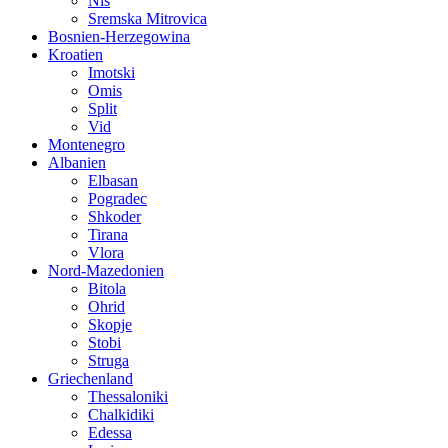
Nis
Sremska Mitrovica
Bosnien-Herzegowina
Kroatien
Imotski
Omis
Split
Vid
Montenegro
Albanien
Elbasan
Pogradec
Shkoder
Tirana
Vlora
Nord-Mazedonien
Bitola
Ohrid
Skopje
Stobi
Struga
Griechenland
Thessaloniki
Chalkidiki
Edessa