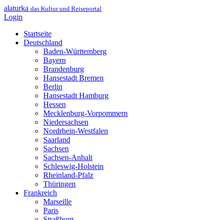
alaturka
das Kultur und Reiseportal
Login
Startseite
Deutschland
Baden-Württemberg
Bayern
Brandenburg
Hansestadt Bremen
Berlin
Hansestadt Hamburg
Hessen
Mecklenburg-Vorpommern
Niedersachsen
Nordrhein-Westfalen
Saarland
Sachsen
Sachsen-Anhalt
Schleswig-Holstein
Rheinland-Pfalz
Thüringen
Frankreich
Marseille
Paris
Straßburg