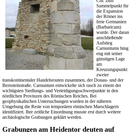
Chr. zum
Sammelpunkt für
die Expansion
der Römer ins
freie Germanien
(Barbaricum)
wurde. Der daran
anschließende
Aufstieg
Carnuntums hing
eng mit seiner
günstigen Lage
am
Kreuzungspunkt
zweier
transkontinentaler Handelsrouten zusammen, der Donau- und der
Bernsteinstraße. Carnuntum entwickelte sich rasch zu einem der
wichtigsten Siedlungs- und Verteidigungsschwerpunkte in den
nördlichen Provinzen des Römischen Reiches. Bei
geophysikalischen Untersuchungen wurden in der näheren
Umgebung die Reste von temporären römischen Marschlagern
identifiziert. Ihre zeitliche Einordnung musste erst durch weitere
archäologische Grabungen geklärt werden.
Grabungen am Heidentor deuten auf