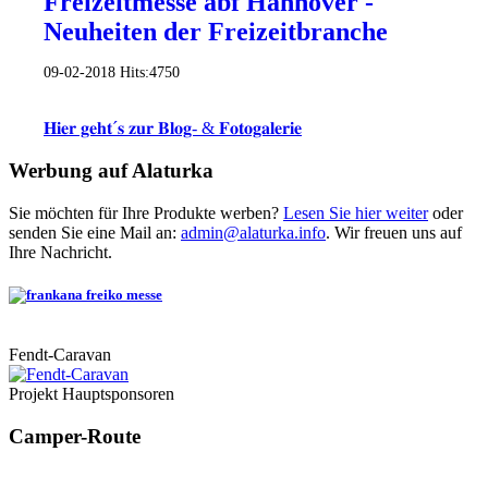
Freizeitmesse abf Hannover -
Neuheiten der Freizeitbranche
09-02-2018
Hits:
4750
𝐇𝐢𝐞𝐫 𝐠𝐞𝐡𝐭´𝐬 𝐳𝐮𝐫 𝐁𝐥𝐨𝐠- & 𝐅𝐨𝐭𝐨𝐠𝐚𝐥𝐞𝐫𝐢𝐞
Werbung auf Alaturka
Sie möchten für Ihre Produkte werben?
Lesen Sie hier weiter
oder
senden Sie eine Mail an:
admin@alaturka.info
. Wir freuen uns auf
Ihre Nachricht.
Fendt-Caravan
Projekt Hauptsponsoren
Camper-Route