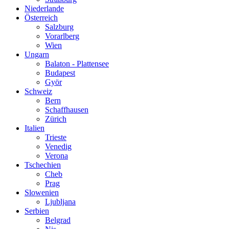
Niederlande
Österreich
Salzburg
Vorarlberg
Wien
Ungarn
Balaton - Plattensee
Budapest
Györ
Schweiz
Bern
Schaffhausen
Zürich
Italien
Trieste
Venedig
Verona
Tschechien
Cheb
Prag
Slowenien
Ljubljana
Serbien
Belgrad