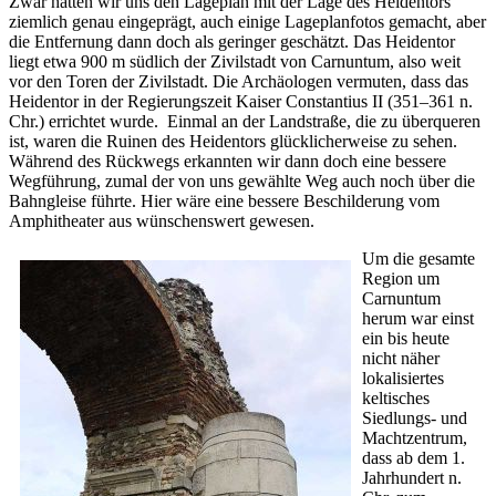
Zwar hatten wir uns den Lageplan mit der Lage des Heidentors
ziemlich genau eingeprägt, auch einige Lageplanfotos gemacht, aber
die Entfernung dann doch als geringer geschätzt. Das Heidentor
liegt etwa 900 m südlich der Zivilstadt von Carnuntum, also weit
vor den Toren der Zivilstadt. Die Archäologen vermuten, dass das
Heidentor in der Regierungszeit Kaiser Constantius II (351–361 n.
Chr.) errichtet wurde. Einmal an der Landstraße, die zu überqueren
ist, waren die Ruinen des Heidentors glücklicherweise zu sehen.
Während des Rückwegs erkannten wir dann doch eine bessere
Wegführung, zumal der von uns gewählte Weg auch noch über die
Bahngleise führte. Hier wäre eine bessere Beschilderung vom
Amphitheater aus wünschenswert gewesen.
Um die gesamte
Region um
Carnuntum
herum war einst
ein bis heute
nicht näher
lokalisiertes
keltisches
Siedlungs- und
Machtzentrum,
dass ab dem 1.
Jahrhundert n.