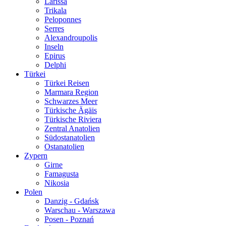
Larissa
Trikala
Peloponnes
Serres
Alexandroupolis
Inseln
Epirus
Delphi
Türkei
Türkei Reisen
Marmara Region
Schwarzes Meer
Türkische Ägäis
Türkische Riviera
Zentral Anatolien
Südostanatolien
Ostanatolien
Zypern
Girne
Famagusta
Nikosia
Polen
Danzig - Gdańsk
Warschau - Warszawa
Posen - Poznań