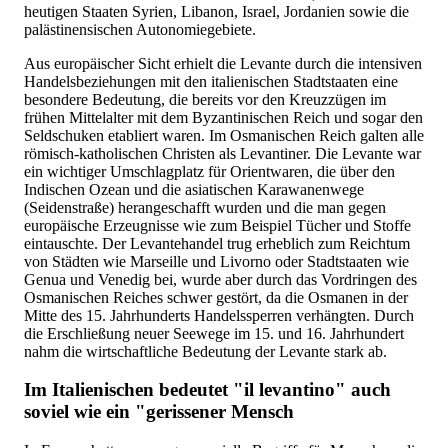
heutigen Staaten Syrien, Libanon, Israel, Jordanien sowie die
palästinensischen Autonomiegebiete.
Aus europäischer Sicht erhielt die Levante durch die intensiven
Handelsbeziehungen mit den italienischen Stadtstaaten eine
besondere Bedeutung, die bereits vor den Kreuzzügen im
frühen Mittelalter mit dem Byzantinischen Reich und sogar den
Seldschuken etabliert waren. Im Osmanischen Reich galten alle
römisch-katholischen Christen als Levantiner. Die Levante war
ein wichtiger Umschlagplatz für Orientwaren, die über den
Indischen Ozean und die asiatischen Karawanenwege
(Seidenstraße) herangeschafft wurden und die man gegen
europäische Erzeugnisse wie zum Beispiel Tücher und Stoffe
eintauschte. Der Levantehandel trug erheblich zum Reichtum
von Städten wie Marseille und Livorno oder Stadtstaaten wie
Genua und Venedig bei, wurde aber durch das Vordringen des
Osmanischen Reiches schwer gestört, da die Osmanen in der
Mitte des 15. Jahrhunderts Handelssperren verhängten. Durch
die Erschließung neuer Seewege im 15. und 16. Jahrhundert
nahm die wirtschaftliche Bedeutung der Levante stark ab.
Im Italienischen bedeutet "il levantino" auch
soviel wie ein "gerissener Mensch