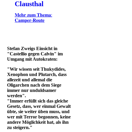
Clausthal
𝐌𝐞𝐡𝐫 𝐳𝐮𝐦 𝐓𝐡𝐞𝐦𝐚:
𝐂𝐚𝐦𝐩𝐞𝐫-𝐑𝐨𝐮𝐭𝐞
Stefan Zweigs Einsicht in
"Castellio gegen Calvin" im
Umgang mit Autokraten:
"Wir wissen seit Thukydides,
Xenophon und Plutarch, dass
allezeit und allemal die
Oligarchen nach dem Siege
immer nur unduldsamer
werden".
"Immer erfüllt sich das gleiche
Gesetz, dass, wer einmal Gewalt
übte, sie weiter üben muss, und
wer mit Terror begonnen, keine
andere Möglichkeit hat, als ihn
zu steigern."