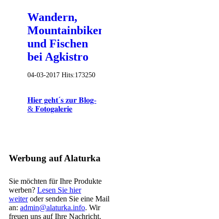
Wandern,
Mountainbiken
und Fischen
bei Agkistro
04-03-2017
Hits:
173250
𝐇𝐢𝐞𝐫 𝐠𝐞𝐡𝐭´𝐬 𝐳𝐮𝐫 𝐁𝐥𝐨𝐠-
& 𝐅𝐨𝐭𝐨𝐠𝐚𝐥𝐞𝐫𝐢𝐞
Werbung auf Alaturka
Sie möchten für Ihre Produkte
werben?
Lesen Sie hier
weiter
oder senden Sie eine Mail
an:
admin@alaturka.info
. Wir
freuen uns auf Ihre Nachricht.