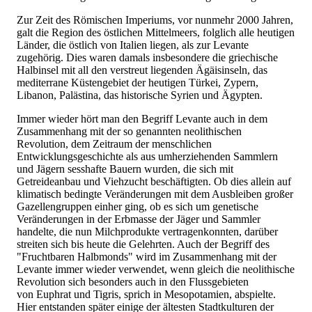
Zur Zeit des Römischen Imperiums, vor nunmehr 2000 Jahren,
galt die Region des östlichen Mittelmeers, folglich alle heutigen
Länder, die östlich von Italien liegen, als zur Levante
zugehörig. Dies waren damals insbesondere die griechische
Halbinsel mit all den verstreut liegenden Ägäisinseln, das
mediterrane Küstengebiet der heutigen Türkei, Zypern,
Libanon, Palästina, das historische Syrien und Ägypten.
Immer wieder hört man den Begriff Levante auch in dem
Zusammenhang mit der so genannten neolithischen
Revolution, dem Zeitraum der menschlichen
Entwicklungsgeschichte als aus umherziehenden Sammlern
und Jägern sesshafte Bauern wurden, die sich mit
Getreideanbau und Viehzucht beschäftigten. Ob dies allein auf
klimatisch bedingte Veränderungen mit dem Ausbleiben großer
Gazellengruppen einher ging, ob es sich um genetische
Veränderungen in der Erbmasse der Jäger und Sammler
handelte, die nun Milchprodukte vertragenkonnten, darüber
streiten sich bis heute die Gelehrten. Auch der Begriff des
"Fruchtbaren Halbmonds" wird im Zusammenhang mit der
Levante immer wieder verwendet, wenn gleich die neolithische
Revolution sich besonders auch in den Flussgebieten
von Euphrat und Tigris, sprich in Mesopotamien, abspielte.
Hier entstanden später einige der ältesten Stadtkulturen der