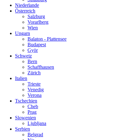
Niederlande
Österreich
Salzburg
Vorarlberg
Wien
Ungarn
Balaton - Plattensee
Budapest
Györ
Schweiz
Bern
Schaffhausen
Zürich
Italien
Trieste
Venedig
Verona
Tschechien
Cheb
Prag
Slowenien
Ljubljana
Serbien
Belgrad