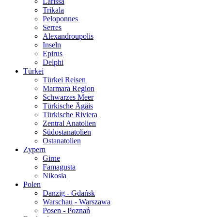
Larissa
Trikala
Peloponnes
Serres
Alexandroupolis
Inseln
Epirus
Delphi
Türkei
Türkei Reisen
Marmara Region
Schwarzes Meer
Türkische Ägäis
Türkische Riviera
Zentral Anatolien
Südostanatolien
Ostanatolien
Zypern
Girne
Famagusta
Nikosia
Polen
Danzig - Gdańsk
Warschau - Warszawa
Posen - Poznań