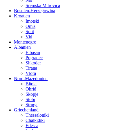
Nis
Sremska Mitrovica
Bosnien-Herzegowina
Kroatien
Imotski
Omis
Split
Vid
Montenegro
Albanien
Elbasan
Pogradec
Shkoder
Tirana
Vlora
Nord-Mazedonien
Bitola
Ohrid
Skopje
Stobi
Struga
Griechenland
Thessaloniki
Chalkidiki
Edessa