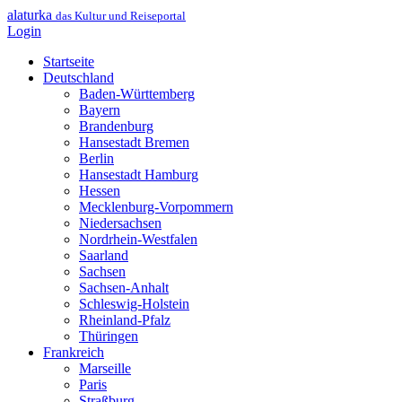
alaturka
das Kultur und Reiseportal
Login
Startseite
Deutschland
Baden-Württemberg
Bayern
Brandenburg
Hansestadt Bremen
Berlin
Hansestadt Hamburg
Hessen
Mecklenburg-Vorpommern
Niedersachsen
Nordrhein-Westfalen
Saarland
Sachsen
Sachsen-Anhalt
Schleswig-Holstein
Rheinland-Pfalz
Thüringen
Frankreich
Marseille
Paris
Straßburg