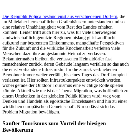
Die Republik Poljica bestand einst aus verschiedenen Dörfern
, die
im Mittelalter herrschaftlichen Grafenhäusern unterstanden und so
eine relative Unabhängigkeit vom Rest des Landes erhalten
konnten. Leider trifft auch hier zu, was für viele überwiegend
landwirtschaftlich genutzte Regionen bislang gilt: Landflucht
aufgrund nur begrenzten Einkommens, mangelhafte Perspektiven
für die Zukunft und die wirkliche Knochenarbeit verleiten viele
Menschen dazu ihre an gestammte Heimat zu verlassen.
Bekanntermaßen bleiben die verlassenen Heimatdörfer fast
menschenleer zurück, deren Gebäude langsam verfallen so das auch
die einst vorhandene Infrastruktur für die zurück verbliebenen
Bewohner immer weiter verfällt, bis eines Tages das Dorf komplett
verlassen ist. Hier sollten Infrastrukturpakete entwickelt werden,
wobei gerade der Outdoor Tourismus eine wichtige Rolle spielen
könnte. Aktuell wie nie ist das Thema Migration, was hoffentlich zu
einem Umdenken in der globalen Politik führen wird: weg vom
Denken und Handeln als egoistische Einzelstaaten und hin zu einer
wirklichen europäischen Gemeinschaft. Nur so lässt sich das
Problem Migration bewältigen.
Sanfter Tourismus zum Vorteil der hiesigen
Bevölkerung