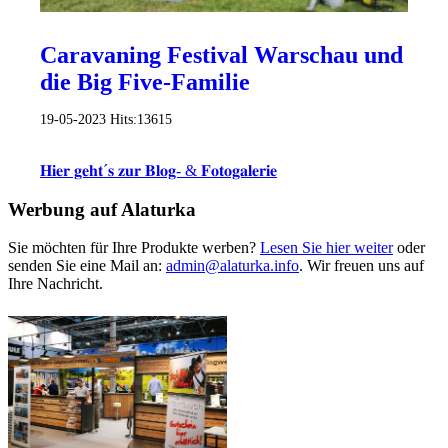
Caravaning Festival Warschau und
die Big Five-Familie
19-05-2023
Hits:
13615
𝐇𝐢𝐞𝐫 𝐠𝐞𝐡𝐭´𝐬 𝐳𝐮𝐫 𝐁𝐥𝐨𝐠- & 𝐅𝐨𝐭𝐨𝐠𝐚𝐥𝐞𝐫𝐢𝐞
Werbung auf Alaturka
Sie möchten für Ihre Produkte werben?
Lesen Sie hier weiter
oder
senden Sie eine Mail an:
admin@alaturka.info
. Wir freuen uns auf
Ihre Nachricht.