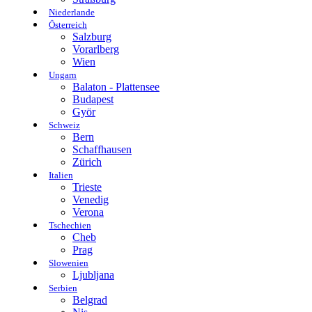
Niederlande
Österreich
Salzburg
Vorarlberg
Wien
Ungarn
Balaton - Plattensee
Budapest
Györ
Schweiz
Bern
Schaffhausen
Zürich
Italien
Trieste
Venedig
Verona
Tschechien
Cheb
Prag
Slowenien
Ljubljana
Serbien
Belgrad