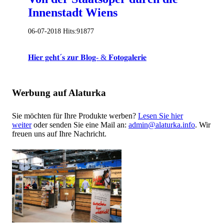
Innenstadt Wiens
06-07-2018
Hits:
91877
𝐇𝐢𝐞𝐫 𝐠𝐞𝐡𝐭´𝐬 𝐳𝐮𝐫 𝐁𝐥𝐨𝐠- & 𝐅𝐨𝐭𝐨𝐠𝐚𝐥𝐞𝐫𝐢𝐞
Werbung auf Alaturka
Sie möchten für Ihre Produkte werben?
Lesen Sie hier
weiter
oder senden Sie eine Mail an:
admin@alaturka.info
. Wir
freuen uns auf Ihre Nachricht.