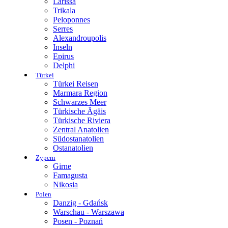
Larissa
Trikala
Peloponnes
Serres
Alexandroupolis
Inseln
Epirus
Delphi
Türkei
Türkei Reisen
Marmara Region
Schwarzes Meer
Türkische Ägäis
Türkische Riviera
Zentral Anatolien
Südostanatolien
Ostanatolien
Zypern
Girne
Famagusta
Nikosia
Polen
Danzig - Gdańsk
Warschau - Warszawa
Posen - Poznań