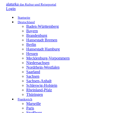
alaturka
das Kultur und Reiseportal
Login
Startseite
Deutschland
Baden-Württemberg
Bayern
Brandenburg
Hansestadt Bremen
Berlin
Hansestadt Hamburg
Hessen
Mecklenburg-Vorpommern
Niedersachsen
Nordrhein-Westfalen
Saarland
Sachsen
Sachsen-Anhalt
Schleswig-Holstein
Rheinland-Pfalz
Thüringen
Frankreich
Marseille
Paris
Straßburg