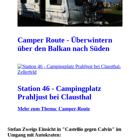
Camper Route - Überwintern
über den Balkan nach Süden
Station 46 - Campingplatz
Prahljust bei Clausthal
𝐌𝐞𝐡𝐫 𝐳𝐮𝐦 𝐓𝐡𝐞𝐦𝐚: 𝐂𝐚𝐦𝐩𝐞𝐫-𝐑𝐨𝐮𝐭𝐞
Stefan Zweigs Einsicht in "Castellio gegen Calvin" im
Umgang mit Autokraten: