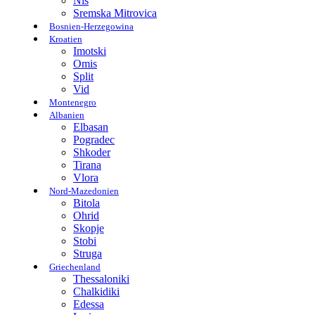
Nis
Sremska Mitrovica
Bosnien-Herzegowina
Kroatien
Imotski
Omis
Split
Vid
Montenegro
Albanien
Elbasan
Pogradec
Shkoder
Tirana
Vlora
Nord-Mazedonien
Bitola
Ohrid
Skopje
Stobi
Struga
Griechenland
Thessaloniki
Chalkidiki
Edessa