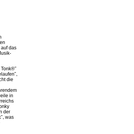
n
hen
 auf das
usik-
y Tonk®"
laufen",
cht die
ehrendem
eile in
rreichs
Honky
n der
k", was
e