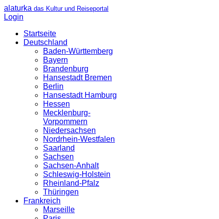
alaturka
das Kultur und Reiseportal
Login
Startseite
Deutschland
Baden-Württemberg
Bayern
Brandenburg
Hansestadt Bremen
Berlin
Hansestadt Hamburg
Hessen
Mecklenburg-
Vorpommern
Niedersachsen
Nordrhein-Westfalen
Saarland
Sachsen
Sachsen-Anhalt
Schleswig-Holstein
Rheinland-Pfalz
Thüringen
Frankreich
Marseille
Paris