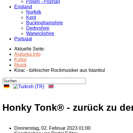
Posen - Poznań
England
Norfolk
Kent
Buckinghamshire
Derbyshire
Warwickshire
Portugal
Aktuelle Seite:
Alaturka.Info
Kultur
Musik
Kirac - türkischer Rockmusiker aus Istanbul
Honky Tonk® - zurück zu de
Donnerstag, 02. Februar 2023 01:00