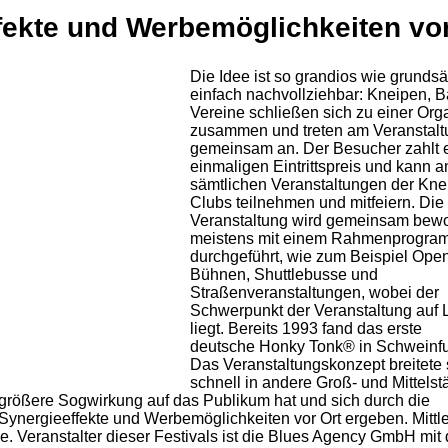
fekte und Werbemöglichkeiten vor
Die Idee ist so grandios wie grundsä
einfach nachvollziehbar: Kneipen, B
Vereine schließen sich zu einer Org
zusammen und treten am Veranstalt
gemeinsam an. Der Besucher zahlt 
einmaligen Eintrittspreis und kann a
sämtlichen Veranstaltungen der Kn
Clubs teilnehmen und mitfeiern. Die
Veranstaltung wird gemeinsam bew
meistens mit einem Rahmenprogra
durchgeführt, wie zum Beispiel Open
Bühnen, Shuttlebusse und
Straßenveranstaltungen, wobei der
Schwerpunkt der Veranstaltung auf 
liegt. Bereits 1993 fand das erste
deutsche Honky Tonk® in Schweinfurt
Das Veranstaltungskonzept breitete 
schnell in andere Groß- und Mittelst
größere Sogwirkung auf das Publikum hat und sich durch die
ynergieeffekte und Werbemöglichkeiten vor Ort ergeben. Mittler
. Veranstalter dieser Festivals ist die Blues Agency GmbH mit