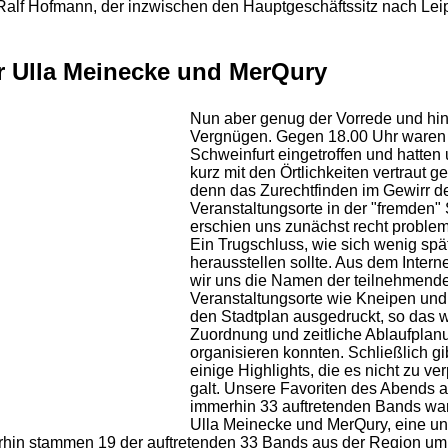
Ralf Hofmann, der inzwischen den Hauptgeschäftssitz nach Lei
r Ulla Meinecke und MerQury
Nun aber genug der Vorrede und hin
Vergnügen. Gegen 18.00 Uhr waren 
Schweinfurt eingetroffen und hatten
kurz mit den Örtlichkeiten vertraut g
denn das Zurechtfinden im Gewirr d
Veranstaltungsorte in der "fremden" 
erschien uns zunächst recht problem
Ein Trugschluss, wie sich wenig spä
herausstellen sollte. Aus dem Interne
wir uns die Namen der teilnehmend
Veranstaltungsorte wie Kneipen und
den Stadtplan ausgedruckt, so das w
Zuordnung und zeitliche Ablaufplan
organisieren konnten. Schließlich gi
einige Highlights, die es nicht zu v
galt. Unsere Favoriten des Abends 
immerhin 33 auftretenden Bands war
Ulla Meinecke und MerQury, eine un
hin stammen 19 der auftretenden 33 Bands aus der Region um