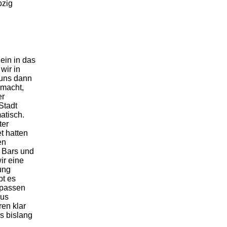
pzig
ein in das
wir in
 uns dann
emacht,
er
Stadt
atisch.
ter
t hatten
en
 Bars und
ir eine
ung
bt es
erpassen
aus
en klar
s bislang