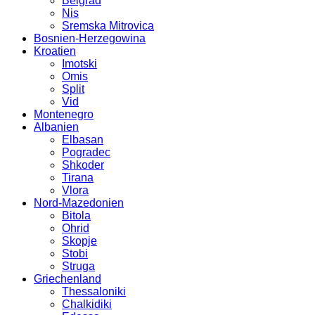
Belgrad
Nis
Sremska Mitrovica
Bosnien-Herzegowina
Kroatien
Imotski
Omis
Split
Vid
Montenegro
Albanien
Elbasan
Pogradec
Shkoder
Tirana
Vlora
Nord-Mazedonien
Bitola
Ohrid
Skopje
Stobi
Struga
Griechenland
Thessaloniki
Chalkidiki