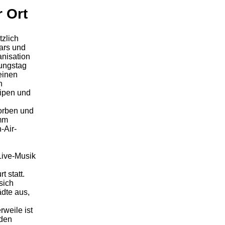
 Ort
tzlich
ars und
anisation
ungstag
einen
n
eipen und
orben und
mm
-Air-
Live-Musik
 statt.
sich
ädte aus,
weile ist
 den