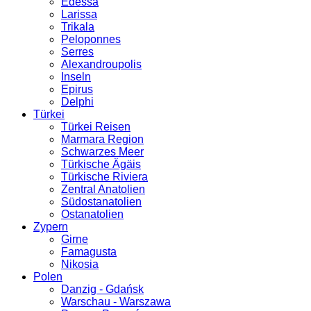
Edessa
Larissa
Trikala
Peloponnes
Serres
Alexandroupolis
Inseln
Epirus
Delphi
Türkei
Türkei Reisen
Marmara Region
Schwarzes Meer
Türkische Ägäis
Türkische Riviera
Zentral Anatolien
Südostanatolien
Ostanatolien
Zypern
Girne
Famagusta
Nikosia
Polen
Danzig - Gdańsk
Warschau - Warszawa