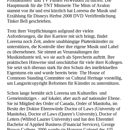
Produktionen und TV Filmen verwenden zu dürfen. Die
Hauptmusik für die TNT Miniserie The Mists of Avalon
stammt von ihr und erst kürzlich hat Loreena die Musik und
Erzählung für Disneys Herbst 2008 DVD Veröffentlichung
Tinker Bell geschrieben.
Trotz ihrer Verpflichtungen aufgrund der vielen
Anforderungen, die ihre Karriere mit sich bringt, findet
Loreena noch Zeit, andere unabhängige Plattenkünstler zu
unterstützen, die Kontrolle über ihre eigene Musik und Label
zu übernehmen. Sie nimmt an Veranstaltungen der
Musikindustrie teil, wo sie auch als Sprecherin auftritt. Ihre
praktischen Hinweise sind unschätzbar für viele ihrer Kollegen.
Sie setzt sich überaus stark für den Schutz des intellektuellen
Eigentums ein und wurde bereits beim The House of
Commons Standing Committee on Cultural Heritage vorstellig,
um Langzeitcopyright Reformen für Künstler zu unterstützen.
Schon lange bemüht sich Loreena um Kulturelles und
Gemeinnütziges - auf lokaler, aber auch auf nationaler Ebene.
Sie ist Mitglied des Order of Canada, Order of Manitoba, im
Besitz der Doktor Ehrenwürde Doctor of Laws (University of
Manitoba), Doctor of Laws (Queen’s University), Doctor of
Letters (Wilfred Laurier University) und hat den Ehrentitel
Bachelor of Applied Business (Financial Services), George
Brown College. 2006 wurde sie Honorar Colonel des 435