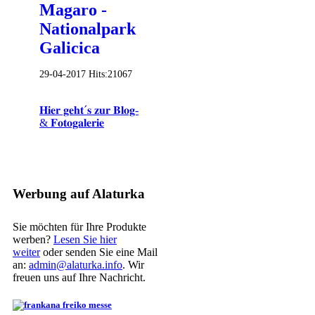
Magaro -
Nationalpark
Galicica
29-04-2017
Hits:
21067
𝐇𝐢𝐞𝐫 𝐠𝐞𝐡𝐭´𝐬 𝐳𝐮𝐫 𝐁𝐥𝐨𝐠-
& 𝐅𝐨𝐭𝐨𝐠𝐚𝐥𝐞𝐫𝐢𝐞
Werbung auf Alaturka
Sie möchten für Ihre Produkte
werben?
Lesen Sie hier
weiter
oder senden Sie eine Mail
an:
admin@alaturka.info
. Wir
freuen uns auf Ihre Nachricht.