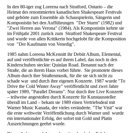
In den 80-iger zog Loreena nach Stratford, Ontario – die
Heimat des renommierten kanadischen Shakespeare Festivals
und gehörte zum Ensemble als Schauspielerin, Sängerin und
Komponistin bei den Aufführungen "Der Sturm" (1982) und
"Zwei Herren aus Verona" (1984). Als Komponistin kehrte sie
im Frühjahr 2001 zurück zum Stratford Shakespeare Festival
und wurde von allen Kritikerin hochgelobt für die Komposition
von "Der Kaufmann von Venedig".
1985 nahm Loreena McKennitt ihr Debüt Album, Elemental,
auf und veröffentlichte es auf ihrem Label, das noch in den
Kinderschuhen steckte: Quinlan Road. Benannt nach der
Straße, die an ihrem Haus vorbei führte. Sie promotete dieses
Album durch ihre Straßenmusik, für die sie sich nicht zu
schade war und durch ihre eigenen Konzerte. 1987 wurde "To
Drive the Cold Winter Away" veröffentlicht und zwei Jahre
später 1989, "Parallel Dreams". Nur durch ihre Live Konzerte
– teilweise angestoßen durch Konzerte für Kunstaussteller
überall im Land – bekam sie 1989 einen Vertriebsdeal mit
Warner Music Kanada, der vieles veränderte. "The Visit" war
die erste weltweite Veröffentlichung durch Warner und wurde
ein internationaler Erfolg, der sofort mit Gold und Platin
Auszeichnungen geehrt wurde.