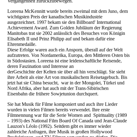
Vergangenheit zurückzubewegen.
Loreena McKennitt wurde bereits zweimal mit dem Juno, dem
wichtigsten Preis der kanadischen Musikindustrie
ausgezeichnet. 1997 bekam sie den Billboard' International
Achievement Award. Zum Golden Jubiläum der Regierung
Manitobas trat sie 2002 anlässlich des Besuches von Königin
Elisabeth II und Prinz Philipp auf und bekam dafür eine
Ehrenmedaille.
Diese Erfolge waren auch ein Ansporn, überall auf der Welt
aufzutreten. Von Nordamerika, Europa, den Mittleren Osten bis
in Südostasien. Loreena ist eine leidenschaftliche Reisende,
deren Faszination und Interesse an
derGeschichte der Kelten sie über all hin verschlägt. Sie sieht
ihre Arbeit als eine Art von musikalischem Reisetagebuch. Bis
jetzt hat sie China besucht, war in der Mongolei, Türkei und
Nord Afrika, aber hat auch mit der Trans-Sibirischen
Eisenbahn die frühere Sowjetunion durchquert.
Sie hat Musik für Filme komponiert und auch ihre Lieder
wurden in vielen Filmen bereits verwendet. Ihre erste
Filmnennung war für die Serie Women and Spirituality (1989
– 1993) des National Film Board Of Canada und Jean-Claude
Lauzon's Léolo (1992). Seitdem gibt es immer wieder
zahlreiche Anfragen, ihre Musik in großen Hollywood