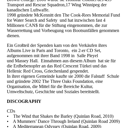
Transport and Rescue Squadron,17 Wing Winnipeg der
kanadischen Luftwaffe.
1998 gründete McKennitt den The Cook-Rees Memorial Fund
for Water Search and Safety und hat inzwischen fast 4
Millionen CAN$ für die Stiftung eingenommen, die zur
Wasserrettung und Vorbeugung von Bootsunfällen genommen
dienen.
Ein Großteil der Spenden kam von den Verkäufen ihres
Albums Live in Paris and Toronto, ein 2-er CD Set,
aufgenommen mit ihrer Band 1998 in Salle Pleyel
und Massey Hall. Einnahmen aus diesem Album hat sie für
die Erdbebenopfer an das Red Crescent Türkei und das
Hellenic Red Cross, Griechenland gespendet.
In ihrer eigenen Gemeinde kaufte sie 2000 die Falstaff Schule
und gründete 2002 The Three Oaks Foundation, eine
Organisation, die Mittel für die Bereiche Kultur,
Umweltschutz, Geschichte und Soziales bereitstellt.
DISCOGRAPHY
CDs
• The Wind that Shakes the Barley (Quinlan Road, 2010)
• A Mummers’ Dance Through Ireland (Quinlan Road 2009)
• A Mediterranean Odyssey (Quinlan Road, 2009)