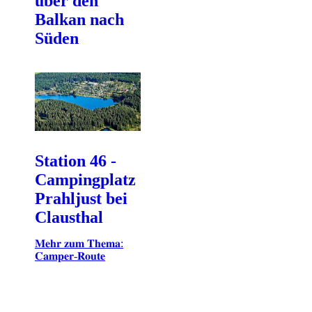
über den
Balkan nach
Süden
Station 46 -
Campingplatz
Prahljust bei
Clausthal
𝐌𝐞𝐡𝐫 𝐳𝐮𝐦 𝐓𝐡𝐞𝐦𝐚:
𝐂𝐚𝐦𝐩𝐞𝐫-𝐑𝐨𝐮𝐭𝐞