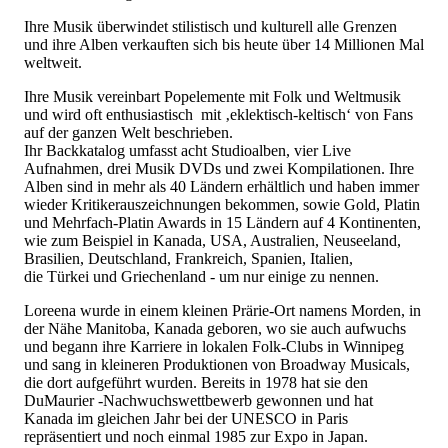
Ihre Musik überwindet stilistisch und kulturell alle Grenzen
und ihre Alben verkauften sich bis heute über 14 Millionen Mal
weltweit.
Ihre Musik vereinbart Popelemente mit Folk und Weltmusik
und wird oft enthusiastisch mit ‚eklektisch-keltisch‘ von Fans
auf der ganzen Welt beschrieben.
Ihr Backkatalog umfasst acht Studioalben, vier Live
Aufnahmen, drei Musik DVDs und zwei Kompilationen. Ihre
Alben sind in mehr als 40 Ländern erhältlich und haben immer
wieder Kritikerauszeichnungen bekommen, sowie Gold, Platin
und Mehrfach-Platin Awards in 15 Ländern auf 4 Kontinenten,
wie zum Beispiel in Kanada, USA, Australien, Neuseeland,
Brasilien, Deutschland, Frankreich, Spanien, Italien,
die Türkei und Griechenland - um nur einige zu nennen.
Loreena wurde in einem kleinen Prärie-Ort namens Morden, in
der Nähe Manitoba, Kanada geboren, wo sie auch aufwuchs
und begann ihre Karriere in lokalen Folk-Clubs in Winnipeg
und sang in kleineren Produktionen von Broadway Musicals,
die dort aufgeführt wurden. Bereits in 1978 hat sie den
DuMaurier -Nachwuchswettbewerb gewonnen und hat
Kanada im gleichen Jahr bei der UNESCO in Paris
repräsentiert und noch einmal 1985 zur Expo in Japan.