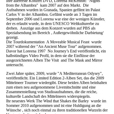
Ihre allererste Konzert DVD, Loreena McKennitt: "Nights
from the Alhambra" kam 2007 auf den Markt. Die
Aufnahmen wurden in Granada, Spanien gefilmt im Palast
Carlos V in der Alhambra. Gefilmt wurde an 3 Tagen im
September 2006 und Loreena war eine der wenigen Künstler,
der es erlaubt wurde, in dem UNESCO Weltkulturerbe zu
drehen. Auszüge aus dem Konzert wurden auf PBS als
Spezialsendung im Bereich ‚ Außergewöhnliche Darbietung‘
gezeigt.
Die Tourdokumentation A Moveable Musical Feast wurde
2007 während der "An Ancient Muse Tour" aufgenommen.
Davor hat Loreena 1997 No Journey’s End veröffentlicht, ein
halbstündiges Video Profil, in dem sie die Einflüsse der
ausgezeichneten Alben The Visit and The Mask and Mirror
untersucht.
Zwei Jahre später, 2009, wurde "A Mediterranean Odysey",
veröffentlicht. Ein Limited Edition 2-Alben Set, das die 2009
Mittelmeer Tournee wiedergibt. Diese beiden Alben beinhalten
zum einen neu aufgenommene Livemitschnitte und eine
Zusammenstellung von Studioaufnahmen, die die reiche,
kulturelle Landschaft des Mittelmeers widerspiegeln.
Ihr neuestes Werk The Wind that Shakes the Barley wurde im
Sommer 2010 aufgenommen und ist eine Huldigung an die
Wünsche , sich noch einmal zu ihren traditionellen Wurzeln der