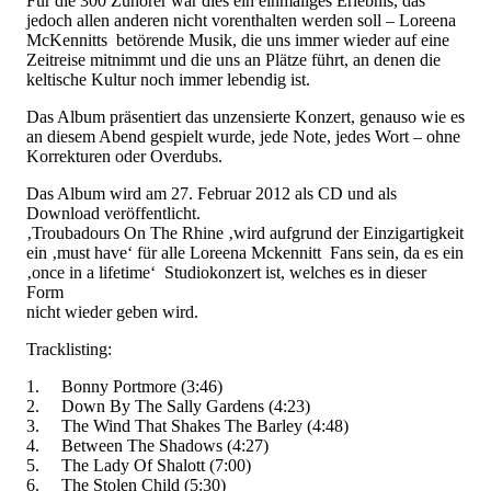
Für die 300 Zuhörer war dies ein einmaliges Erlebnis, das
jedoch allen anderen nicht vorenthalten werden soll – Loreena
McKennitts betörende Musik, die uns immer wieder auf eine
Zeitreise mitnimmt und die uns an Plätze führt, an denen die
keltische Kultur noch immer lebendig ist.
Das Album präsentiert das unzensierte Konzert, genauso wie es
an diesem Abend gespielt wurde, jede Note, jedes Wort – ohne
Korrekturen oder Overdubs.
Das Album wird am 27. Februar 2012 als CD und als
Download veröffentlicht.
‚Troubadours On The Rhine ‚wird aufgrund der Einzigartigkeit
ein ‚must have‘ für alle Loreena Mckennitt Fans sein, da es ein
‚once in a lifetime‘ Studiokonzert ist, welches es in dieser
Form
nicht wieder geben wird.
Tracklisting:
1. Bonny Portmore (3:46)
2. Down By The Sally Gardens (4:23)
3. The Wind That Shakes The Barley (4:48)
4. Between The Shadows (4:27)
5. The Lady Of Shalott (7:00)
6. The Stolen Child (5:30)