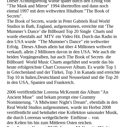
Dieser Achtungserfolg wurde später durch den Erfolg von
"The Mask and Mirror" 1994 übertroffen und dann noch
einmal 1997 mit dem weltweiten Hitalbum "The Book of
Secrets".
The Book of Secrets, wurde in Peter Gabriels Real World
Studios in Bath, England, aufgenommen, erreichte mit ‘The
Mummer’s Dance’ die Billboard Top 20 Single Charts und
wurde ebenfalls auf MTV ein Video Hit. Durch das Radio in
den USA wurde "The Mummer‘s Dance" ein weltweiter
Erfolg. Dieses Album allein hat über 4 Millionen weltweit
verkauft, allein 2 Millionen davon in den USA. Wie auch die
beiden Vorgängeralben, hat auch The Book of Secrets die
Billboard World Music Charts angeführt und wurde das bis
heute erfolgreichste Chart Crossover Album. Es wurde Top 1
in Griechenland und der Türkei, Top 3 in Kanada und erreichte
Top 10 in Italien,Deutschland und Neuseeland und die Top 20
in den USA, Spanien und Frankreich.
2006 veröffentlichte Loreena McKennitt das Album "An
Ancient Muse" und bekam prompt eine Grammy
Nominierung. "A Midwinter Night’s Dream", ebenfalls in den
Real World Studios aufgenommen, wurde im Herbst 2008
veröffentlicht und beinhaltet eine Kollektion saisonaler Musik,
die durch Loreenas weitgefächerte Einflüsse - von
den Kelten bis hin zum Mittleren Osten reichen.