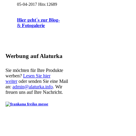
05-04-2017
Hits:
12689
𝐇𝐢𝐞𝐫 𝐠𝐞𝐡𝐭´𝐬 𝐳𝐮𝐫 𝐁𝐥𝐨𝐠-
& 𝐅𝐨𝐭𝐨𝐠𝐚𝐥𝐞𝐫𝐢𝐞
Werbung auf Alaturka
Sie möchten für Ihre Produkte
werben?
Lesen Sie hier
weiter
oder senden Sie eine Mail
an:
admin@alaturka.info
. Wir
freuen uns auf Ihre Nachricht.