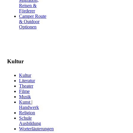
Migration,
Reisen &
Förderer
Camper Route
& Outdoor
Optionen
Kultur
Kultur
Literatur
Theater
Filme
Musik
Kunst |
Handwerk
Religion
Schule
Ausbildung
Worterläuterungen