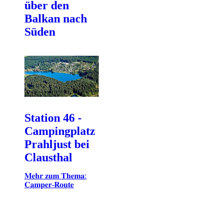
über den
Balkan nach
Süden
Station 46 -
Campingplatz
Prahljust bei
Clausthal
𝐌𝐞𝐡𝐫 𝐳𝐮𝐦 𝐓𝐡𝐞𝐦𝐚:
𝐂𝐚𝐦𝐩𝐞𝐫-𝐑𝐨𝐮𝐭𝐞