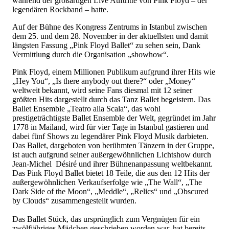
während der großartigen Live Auftritte von Pink Floyd – der
legendären Rockband – hatte.
Auf der Bühne des Kongress Zentrums in Istanbul zwischen
dem 25. und dem 28. November in der aktuellsten und damit
längsten Fassung „Pink Floyd Ballet“ zu sehen sein, Dank
Vermittlung durch die Organisation „showhow“.
Pink Floyd, einem Millionen Publikum aufgrund ihrer Hits wie
„Hey You“, „Is there anybody out there?“ oder „Money“
weltweit bekannt, wird seine Fans diesmal mit 12 seiner
größten Hits dargestellt durch das Tanz Ballet begeistern. Das
Ballet Ensemble „Teatro alla Scala“, das wohl
prestigeträchtigste Ballet Ensemble der Welt, gegründet im Jahr
1778 in Mailand, wird für vier Tage in Istanbul gastieren und
dabei fünf Shows zu legendärer Pink Floyd Musik darbieten.
Das Ballet, dargeboten von berühmten Tänzern in der Gruppe,
ist auch aufgrund seiner außergewöhnlichen Lichtshow durch
Jean-Michel Désiré und ihrer Bühnenanpassung weltbekannt.
Das Pink Floyd Ballet bietet 18 Teile, die aus den 12 Hits der
außergewöhnlichen Verkaufserfolge wie „The Wall“, „The
Dark Side of the Moon“, „Meddle“, „Relics“ und „Obscured
by Clouds“ zusammengestellt wurden.
Das Ballet Stück, das ursprünglich zum Vergnügen für ein
zwölfjähriges Mädchen geschrieben worden war, hat bereits