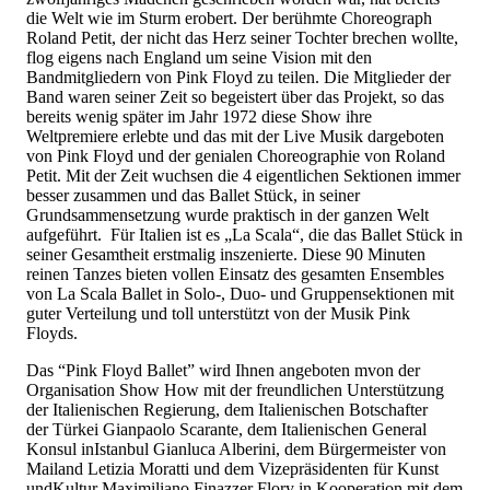
die Welt wie im Sturm erobert. Der berühmte Choreograph
Roland Petit, der nicht das Herz seiner Tochter brechen wollte,
flog eigens nach England um seine Vision mit den
Bandmitgliedern von Pink Floyd zu teilen. Die Mitglieder der
Band waren seiner Zeit so begeistert über das Projekt, so das
bereits wenig später im Jahr 1972 diese Show ihre
Weltpremiere erlebte und das mit der Live Musik dargeboten
von Pink Floyd und der genialen Choreographie von Roland
Petit. Mit der Zeit wuchsen die 4 eigentlichen Sektionen immer
besser zusammen und das Ballet Stück, in seiner
Grundsammensetzung wurde praktisch in der ganzen Welt
aufgeführt. Für Italien ist es „La Scala“, die das Ballet Stück in
seiner Gesamtheit erstmalig inszenierte. Diese 90 Minuten
reinen Tanzes bieten vollen Einsatz des gesamten Ensembles
von La Scala Ballet in Solo-, Duo- und Gruppensektionen mit
guter Verteilung und toll unterstützt von der Musik Pink
Floyds.
Das “Pink Floyd Ballet” wird Ihnen angeboten mvon der
Organisation Show How mit der freundlichen Unterstützung
der Italienischen Regierung, dem Italienischen Botschafter
der Türkei Gianpaolo Scarante, dem Italienischen General
Konsul inIstanbul Gianluca Alberini, dem Bürgermeister von
Mailand Letizia Moratti und dem Vizepräsidenten für Kunst
undKultur Maximiliano Finazzer Flory in Kooperation mit dem