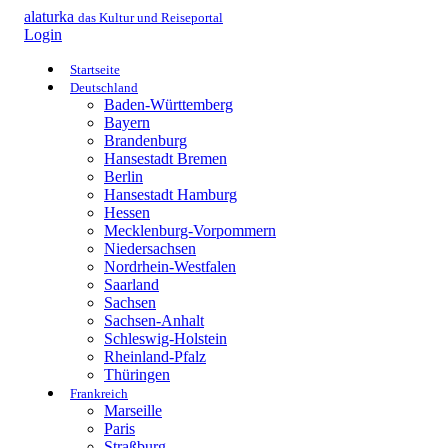
alaturka
das Kultur und Reiseportal
Login
Startseite
Deutschland
Baden-Württemberg
Bayern
Brandenburg
Hansestadt Bremen
Berlin
Hansestadt Hamburg
Hessen
Mecklenburg-Vorpommern
Niedersachsen
Nordrhein-Westfalen
Saarland
Sachsen
Sachsen-Anhalt
Schleswig-Holstein
Rheinland-Pfalz
Thüringen
Frankreich
Marseille
Paris
Straßburg