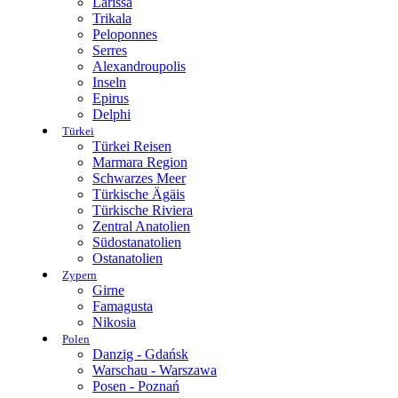
Larissa
Trikala
Peloponnes
Serres
Alexandroupolis
Inseln
Epirus
Delphi
Türkei
Türkei Reisen
Marmara Region
Schwarzes Meer
Türkische Ägäis
Türkische Riviera
Zentral Anatolien
Südostanatolien
Ostanatolien
Zypern
Girne
Famagusta
Nikosia
Polen
Danzig - Gdańsk
Warschau - Warszawa
Posen - Poznań