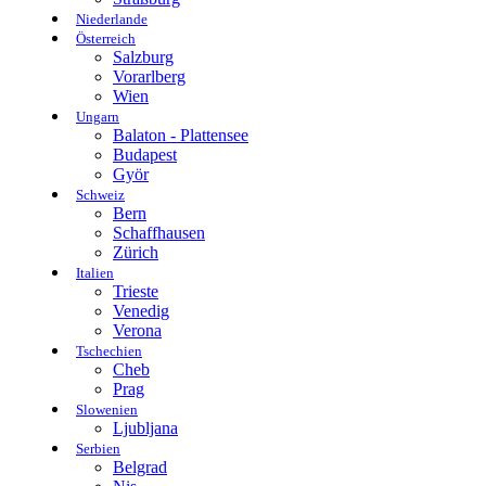
Niederlande
Österreich
Salzburg
Vorarlberg
Wien
Ungarn
Balaton - Plattensee
Budapest
Györ
Schweiz
Bern
Schaffhausen
Zürich
Italien
Trieste
Venedig
Verona
Tschechien
Cheb
Prag
Slowenien
Ljubljana
Serbien
Belgrad