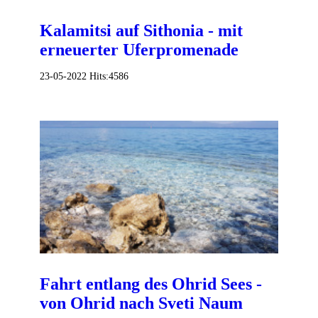
Kalamitsi auf Sithonia - mit
erneuerter Uferpromenade
23-05-2022
Hits:
4586
Fahrt entlang des Ohrid Sees -
von Ohrid nach Sveti Naum