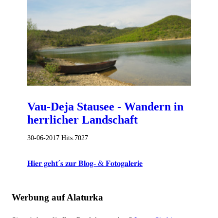
Vau-Deja Stausee - Wandern in
herrlicher Landschaft
30-06-2017
Hits:
7027
𝐇𝐢𝐞𝐫 𝐠𝐞𝐡𝐭´𝐬 𝐳𝐮𝐫 𝐁𝐥𝐨𝐠- & 𝐅𝐨𝐭𝐨𝐠𝐚𝐥𝐞𝐫𝐢𝐞
Werbung auf Alaturka