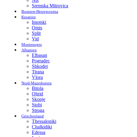
Nis
Sremska Mitrovica
Bosnien-Herzegowina
Kroatien
Imotski
Omis
Split
Vid
Montenegro
Albanien
Elbasan
Pogradec
Shkoder
Tirana
Vlora
Nord-Mazedonien
Bitola
Ohrid
Skopje
Stobi
Struga
Griechenland
Thessaloniki
Chalkidiki
Edessa