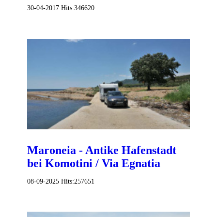
30-04-2017
Hits:
346620
Maroneia - Antike Hafenstadt
bei Komotini / Via Egnatia
08-09-2025
Hits:
257651