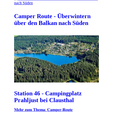
Camper Route - Überwintern
über den Balkan nach Süden
Station 46 - Campingplatz
Prahljust bei Clausthal
𝐌𝐞𝐡𝐫 𝐳𝐮𝐦 𝐓𝐡𝐞𝐦𝐚: 𝐂𝐚𝐦𝐩𝐞𝐫-𝐑𝐨𝐮𝐭𝐞