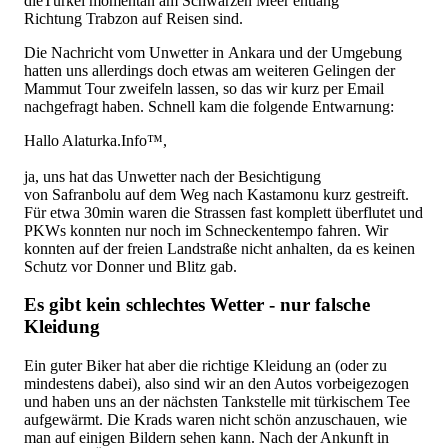
dieTürkei momentan am Schwarzen Meer entlang
Richtung Trabzon auf Reisen sind.
Die Nachricht vom Unwetter in Ankara und der Umgebung
hatten uns allerdings doch etwas am weiteren Gelingen der
Mammut Tour zweifeln lassen, so das wir kurz per Email
nachgefragt haben. Schnell kam die folgende Entwarnung:
Hallo Alaturka.Info™,
ja, uns hat das Unwetter nach der Besichtigung
von Safranbolu auf dem Weg nach Kastamonu kurz gestreift.
Für etwa 30min waren die Strassen fast komplett überflutet und
PKWs konnten nur noch im Schneckentempo fahren. Wir
konnten auf der freien Landstraße nicht anhalten, da es keinen
Schutz vor Donner und Blitz gab.
Es gibt kein schlechtes Wetter - nur falsche
Kleidung
Ein guter Biker hat aber die richtige Kleidung an (oder zu
mindestens dabei), also sind wir an den Autos vorbeigezogen
und haben uns an der nächsten Tankstelle mit türkischem Tee
aufgewärmt. Die Krads waren nicht schön anzuschauen, wie
man auf einigen Bildern sehen kann. Nach der Ankunft in