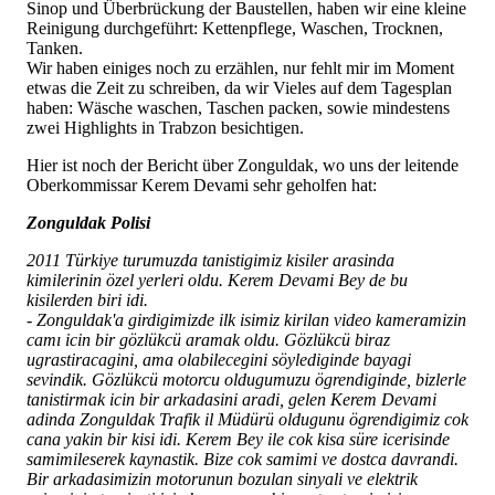
Sinop und Überbrückung der Baustellen, haben wir eine kleine
Reinigung durchgeführt: Kettenpflege, Waschen, Trocknen,
Tanken.
Wir haben einiges noch zu erzählen, nur fehlt mir im Moment
etwas die Zeit zu schreiben, da wir Vieles auf dem Tagesplan
haben: Wäsche waschen, Taschen packen, sowie mindestens
zwei Highlights in Trabzon besichtigen.
Hier ist noch der Bericht über Zonguldak, wo uns der leitende
Oberkommissar Kerem Devami sehr geholfen hat:
Zonguldak Polisi
2011 Türkiye turumuzda tanistigimiz kisiler arasinda
kimilerinin özel yerleri oldu. Kerem Devami Bey de bu
kisilerden biri idi.
- Zonguldak'a girdigimizde ilk isimiz kirilan video kameramizin
camı icin bir gözlükcü aramak oldu. Gözlükcü biraz
ugrastiracagini, ama olabilecegini söylediginde bayagi
sevindik. Gözlükcü motorcu oldugumuzu ögrendiginde, bizlerle
tanistirmak icin bir arkadasini aradi, gelen Kerem Devami
adinda Zonguldak Trafik il Müdürü oldugunu ögrendigimiz cok
cana yakin bir kisi idi. Kerem Bey ile cok kisa süre icerisinde
samimileserek kaynastik. Bize cok samimi ve dostca davrandi.
Bir arkadasimizin motorunun bozulan sinyali ve elektrik