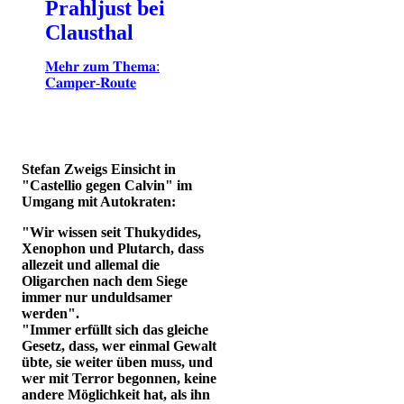
Prahljust bei
Clausthal
𝐌𝐞𝐡𝐫 𝐳𝐮𝐦 𝐓𝐡𝐞𝐦𝐚:
𝐂𝐚𝐦𝐩𝐞𝐫-𝐑𝐨𝐮𝐭𝐞
Stefan Zweigs Einsicht in
"Castellio gegen Calvin" im
Umgang mit Autokraten:
"Wir wissen seit Thukydides,
Xenophon und Plutarch, dass
allezeit und allemal die
Oligarchen nach dem Siege
immer nur unduldsamer
werden".
"Immer erfüllt sich das gleiche
Gesetz, dass, wer einmal Gewalt
übte, sie weiter üben muss, und
wer mit Terror begonnen, keine
andere Möglichkeit hat, als ihn