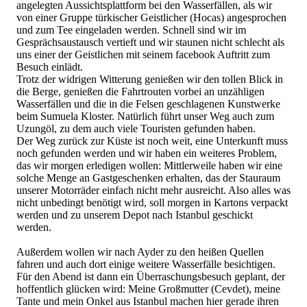
angelegten Aussichtsplattform bei den Wasserfällen, als wir
von einer Gruppe türkischer Geistlicher (Hocas) angesprochen
und zum Tee eingeladen werden. Schnell sind wir im
Gesprächsaustausch vertieft und wir staunen nicht schlecht als
uns einer der Geistlichen mit seinem facebook Auftritt zum
Besuch einlädt.
Trotz der widrigen Witterung genießen wir den tollen Blick in
die Berge, genießen die Fahrtrouten vorbei an unzähligen
Wasserfällen und die in die Felsen geschlagenen Kunstwerke
beim Sumuela Kloster. Natürlich führt unser Weg auch zum
Uzungöl, zu dem auch viele Touristen gefunden haben.
Der Weg zurück zur Küste ist noch weit, eine Unterkunft muss
noch gefunden werden und wir haben ein weiteres Problem,
das wir morgen erledigen wollen: Mittlerweile haben wir eine
solche Menge an Gastgeschenken erhalten, das der Stauraum
unserer Motorräder einfach nicht mehr ausreicht. Also alles was
nicht unbedingt benötigt wird, soll morgen in Kartons verpackt
werden und zu unserem Depot nach Istanbul geschickt
werden.
Außerdem wollen wir nach Ayder zu den heißen Quellen
fahren und auch dort einige weitere Wasserfälle besichtigen.
Für den Abend ist dann ein Überraschungsbesuch geplant, der
hoffentlich glücken wird: Meine Großmutter (Cevdet), meine
Tante und mein Onkel aus Istanbul machen hier gerade ihren