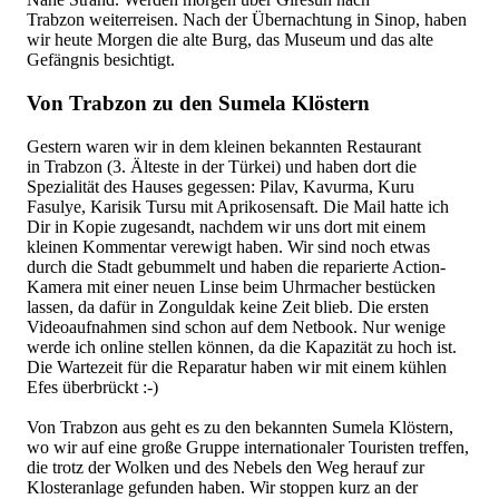
Trabzon weiterreisen. Nach der Übernachtung in Sinop, haben
wir heute Morgen die alte Burg, das Museum und das alte
Gefängnis besichtigt.
Von Trabzon zu den Sumela Klöstern
Gestern waren wir in dem kleinen bekannten Restaurant
in Trabzon (3. Älteste in der Türkei) und haben dort die
Spezialität des Hauses gegessen: Pilav, Kavurma, Kuru
Fasulye, Karisik Tursu mit Aprikosensaft. Die Mail hatte ich
Dir in Kopie zugesandt, nachdem wir uns dort mit einem
kleinen Kommentar verewigt haben. Wir sind noch etwas
durch die Stadt gebummelt und haben die reparierte Action-
Kamera mit einer neuen Linse beim Uhrmacher bestücken
lassen, da dafür in Zonguldak keine Zeit blieb. Die ersten
Videoaufnahmen sind schon auf dem Netbook. Nur wenige
werde ich online stellen können, da die Kapazität zu hoch ist.
Die Wartezeit für die Reparatur haben wir mit einem kühlen
Efes überbrückt :-)
Von Trabzon aus geht es zu den bekannten Sumela Klöstern,
wo wir auf eine große Gruppe internationaler Touristen treffen,
die trotz der Wolken und des Nebels den Weg herauf zur
Klosteranlage gefunden haben. Wir stoppen kurz an der