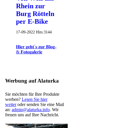
Rhein zur
Burg Rötteln
per E-Bike
17-09-2022
Hits:
3144
𝐇𝐢𝐞𝐫 𝐠𝐞𝐡𝐭´𝐬 𝐳𝐮𝐫 𝐁𝐥𝐨𝐠-
& 𝐅𝐨𝐭𝐨𝐠𝐚𝐥𝐞𝐫𝐢𝐞
Werbung auf Alaturka
Sie möchten für Ihre Produkte
werben?
Lesen Sie hier
weiter
oder senden Sie eine Mail
an:
admin@alaturka.info
. Wir
freuen uns auf Ihre Nachricht.