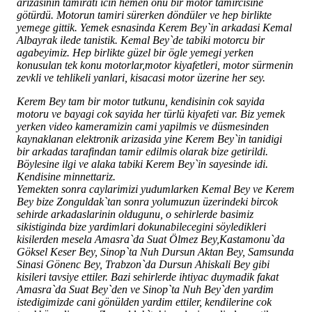
arizasinin tamirati icin hemen onu bir motor tamircisine
götürdü. Motorun tamiri sürerken döndüler ve hep birlikte
yemege gittik. Yemek esnasinda Kerem Bey`in arkadasi Kemal
Albayrak ilede tanistik. Kemal Bey`de tabiki motorcu bir
agabeyimiz. Hep birlikte güzel bir ögle yemegi yerken
konusulan tek konu motorlar,motor kiyafetleri, motor sürmenin
zevkli ve tehlikeli yanlari, kisacasi motor üzerine her sey.
Kerem Bey tam bir motor tutkunu, kendisinin cok sayida
motoru ve bayagi cok sayida her türlü kiyafeti var. Biz yemek
yerken video kameramizin cami yapilmis ve düsmesinden
kaynaklanan elektronik arizasida yine Kerem Bey`in tanidigi
bir arkadas tarafindan tamir edilmis olarak bize getirildi.
Böylesine ilgi ve alaka tabiki Kerem Bey`in sayesinde idi.
Kendisine minnettariz.
Yemekten sonra caylarimizi yudumlarken Kemal Bey ve Kerem
Bey bize Zonguldak`tan sonra yolumuzun üzerindeki bircok
sehirde arkadaslarinin oldugunu, o sehirlerde basimiz
sikistiginda bize yardimlari dokunabilecegini söyledikleri
kisilerden mesela Amasra`da Suat Ölmez Bey,Kastamonu`da
Göksel Keser Bey, Sinop`ta Nuh Dursun Aktan Bey, Samsunda
Sinasi Gönenc Bey, Trabzon`da Dursun Ahiskali Bey gibi
kisileri tavsiye ettiler. Bazi sehirlerde ihtiyac duymadik fakat
Amasra`da Suat Bey`den ve Sinop`ta Nuh Bey`den yardim
istedigimizde cani gönülden yardim ettiler, kendilerine cok