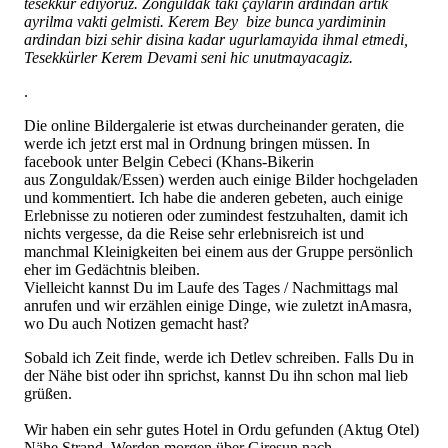
tesekkür ediyoruz. Zonguldak`taki çaylarin ardindan artik
ayrilma vakti gelmisti. Kerem Bey bize bunca yardiminin
ardindan bizi sehir disina kadar ugurlamayida ihmal etmedi,
Tesekkürler Kerem Devami seni hic unutmayacagiz.
.
Die online Bildergalerie ist etwas durcheinander geraten, die
werde ich jetzt erst mal in Ordnung bringen müssen. In
facebook unter Belgin Cebeci (Khans-Bikerin
aus Zonguldak/Essen) werden auch einige Bilder hochgeladen
und kommentiert. Ich habe die anderen gebeten, auch einige
Erlebnisse zu notieren oder zumindest festzuhalten, damit ich
nichts vergesse, da die Reise sehr erlebnisreich ist und
manchmal Kleinigkeiten bei einem aus der Gruppe persönlich
eher im Gedächtnis bleiben.
Vielleicht kannst Du im Laufe des Tages / Nachmittags mal
anrufen und wir erzählen einige Dinge, wie zuletzt inAmasra,
wo Du auch Notizen gemacht hast?
Sobald ich Zeit finde, werde ich Detlev schreiben. Falls Du in
der Nähe bist oder ihn sprichst, kannst Du ihn schon mal lieb
grüßen.
Wir haben ein sehr gutes Hotel in Ordu gefunden (Aktug Otel)
Nähe Strand. Werden morgen über Giresun nach