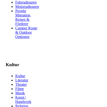
Fahrradtouren
Motorradtouren
Projekt
Migration,
Reisen &
Förderer
Camper Route
& Outdoor
Optionen
Kultur
Kultur
Literatur
Theater
Filme
Musik
Kunst |
Handwerk
Religion