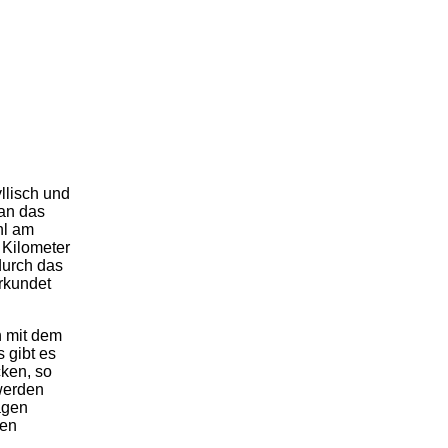
yllisch und
an das
hl am
 Kilometer
durch das
rkundet
n mit dem
 gibt es
cken, so
werden
agen
hen