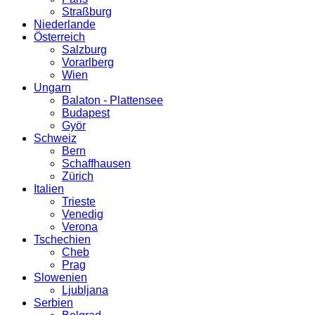
Straßburg
Niederlande
Österreich
Salzburg
Vorarlberg
Wien
Ungarn
Balaton - Plattensee
Budapest
Györ
Schweiz
Bern
Schaffhausen
Zürich
Italien
Trieste
Venedig
Verona
Tschechien
Cheb
Prag
Slowenien
Ljubljana
Serbien