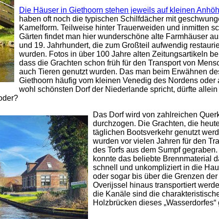
Die Häuser in Giethoorn stehen jeweils auf kleinen Anhö
haben oft noch die typischen Schilfdächer mit geschwun
Kamelform. Teilweise hinter Trauerweiden und inmitten s
Gärten findet man hier wunderschöne alte Farmhäuser au
und 19. Jahrhundert, die zum Großteil aufwendig restaurie
wurden. Fotos in über 100 Jahre alten Zeitungsartikeln be
dass die Grachten schon früh für den Transport von Men
auch Tieren genutzt wurden. Das man beim Erwähnen d
Giethoorn häufig vom kleinen Venedig des Nordens oder
wohl schönsten Dorf der Niederlande spricht, dürfte allei
 oder?
Das Dorf wird von zahlreichen Quer
durchzogen. Die Grachten, die heute
täglichen Bootsverkehr genutzt werd
wurden vor vielen Jahren für den Tr
des Torfs aus dem Sumpf gegraben.
konnte das beliebte Brennmaterial 
schnell und unkompliziert in die Hau
oder sogar bis über die Grenzen der
Overijssel hinaus transportiert werd
die Kanäle sind die charakteristisch
Holzbrücken dieses „Wasserdorfes“ 