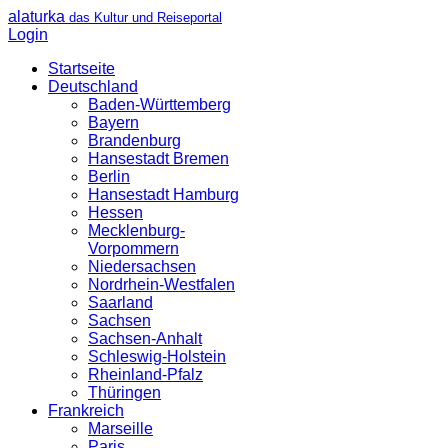
alaturka
das Kultur und Reiseportal
Login
Startseite
Deutschland
Baden-Württemberg
Bayern
Brandenburg
Hansestadt Bremen
Berlin
Hansestadt Hamburg
Hessen
Mecklenburg-
Vorpommern
Niedersachsen
Nordrhein-Westfalen
Saarland
Sachsen
Sachsen-Anhalt
Schleswig-Holstein
Rheinland-Pfalz
Thüringen
Frankreich
Marseille
Paris