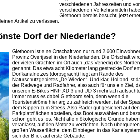
verschiedenen Jahreszeiten und vor
verschiedenen Verkehrsmitteln habe
Giethoorn bereits besucht, jetzt erne
einen Artikel zu verfassen.
önste Dorf der Niederlande?
Giethoorn ist eine Ortschaft von nur rund 2.600 Einwohner
Provinz Overijssel in den Niederlanden. Die Ortschaft wi
der vielen Grachten im Ort auch „das Venedig des Norden
genannt. Das etwa acht Kilometer lang gestreckte Dorf en
Dorfkanalnetzes (dorpsgracht) liegt am Rande des
Naturschutzgebietes „De Wieden“. Und klar, Holland ist 
der Radwege und Radfahrer, also auch für uns ein Ziel, da
unseren E-Bikes HNF XD 3 und UD 3 mehrfach aufsuchte
immer muss es dabei Giethoorn sein, denn wenn die
Touristenströme hier arg zu zahlreich werden, ist der Spas
dem Kippen zum Stress. Also Räder gut gesichert auf den
Parkplatzflächen abstellen, das Boot auswählen und bez
schon geht es los. Nicht allein ökologische Gründe haben
veranlasst, auf den Motor zu verzichten. Nach überqueren
großen Wasserfläche, dem Einbiegen in das Kanalsystem 
sich der Blick auf erste Gebäude.