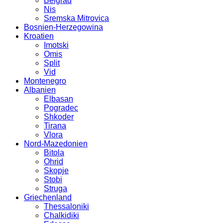
Belgrad
Nis
Sremska Mitrovica
Bosnien-Herzegowina
Kroatien
Imotski
Omis
Split
Vid
Montenegro
Albanien
Elbasan
Pogradec
Shkoder
Tirana
Vlora
Nord-Mazedonien
Bitola
Ohrid
Skopje
Stobi
Struga
Griechenland
Thessaloniki
Chalkidiki