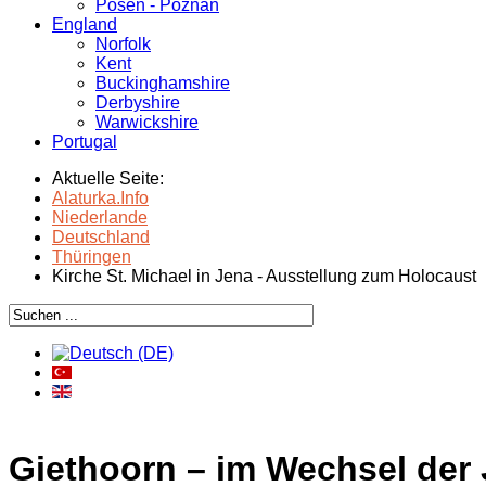
Posen - Poznań
England
Norfolk
Kent
Buckinghamshire
Derbyshire
Warwickshire
Portugal
Aktuelle Seite:
Alaturka.Info
Niederlande
Deutschland
Thüringen
Kirche St. Michael in Jena - Ausstellung zum Holocaust
Giethoorn – im Wechsel der 