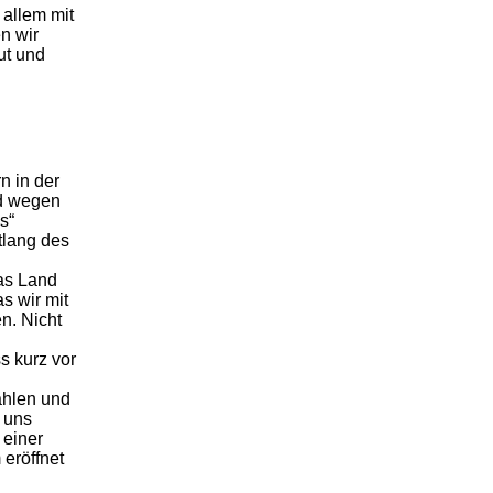
 allem mit
n wir
ut und
n in der
rd wegen
s“
tlang des
das Land
s wir mit
n. Nicht
s kurz vor
ahlen und
 uns
 einer
eröffnet