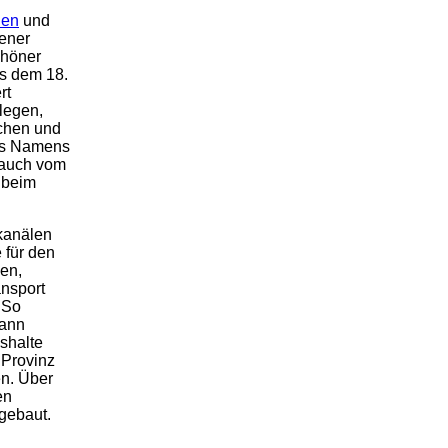
hen
und
gener
chöner
s dem 18.
rt
legen,
schen und
es Namens
 auch vom
n beim
kanälen
 für den
en,
ansport
 So
dann
shalte
 Provinz
en. Über
en
gebaut.