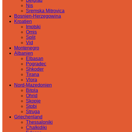
Belgrad
Nis
Sremska Mitrovica
Bosnien-Herzegowina
Kroatien
Imotski
Omis
Split
Vid
Montenegro
Albanien
Elbasan
Pogradec
Shkoder
Tirana
Vlora
Nord-Mazedonien
Bitola
Ohrid
Skopje
Stobi
Struga
Griechenland
Thessaloniki
Chalkidiki