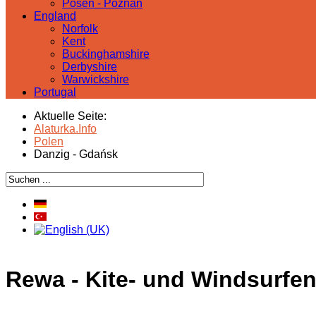
Posen - Poznań
England
Norfolk
Kent
Buckinghamshire
Derbyshire
Warwickshire
Portugal
Aktuelle Seite:
Alaturka.Info
Polen
Danzig - Gdańsk
Rewa - Kite- und Windsurfen