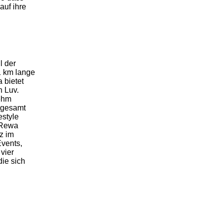
auf ihre
l der
1 km lange
 bietet
n Luv.
ehm
nsgesamt
estyle
 Rewa
z im
vents,
vier
ie sich