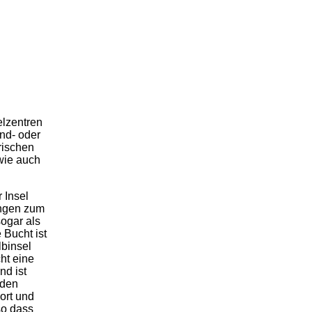
elzentren
nd- oder
rischen
wie auch
 Insel
ungen zum
sogar als
 Bucht ist
binsel
cht eine
nd ist
 den
ort und
so dass