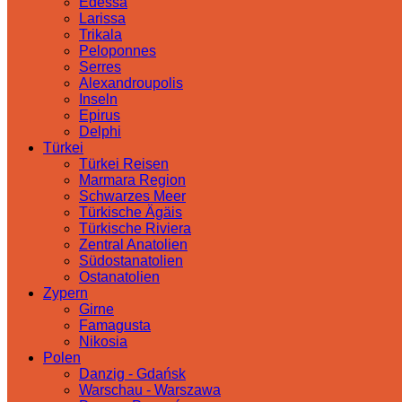
Edessa
Larissa
Trikala
Peloponnes
Serres
Alexandroupolis
Inseln
Epirus
Delphi
Türkei
Türkei Reisen
Marmara Region
Schwarzes Meer
Türkische Ägäis
Türkische Riviera
Zentral Anatolien
Südostanatolien
Ostanatolien
Zypern
Girne
Famagusta
Nikosia
Polen
Danzig - Gdańsk
Warschau - Warszawa