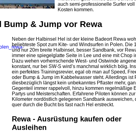
auch semi-professionelle Surfer voll 
Kosten kommen.
nd Bump & Jump vor Rewa
Neben der Halbinsel Hel ist der kleine Badeort Rewa woh
beliebteste Spot zum Kite- und Windsurfen in Polen. Die 
und nur 20m breite Halbinsel, besser Sandbank, vor Rewa
immer eine spiegelglatte Seite in Lee und eine mit Chop i
Dazu wehen vorherrschende West- und Ostwinde angen
konstant, nur bei SW-S wird’s manchmal wirklich böig. I
ein perfektes Trainingsrevier, egal ob man auf Speed, Fre
oder Bump & Jump im Kabbelwasser steht. Allerdings ist
diesbezüglich längst kein unbekanntes Pflaster mehr, gan
Gegenteil immer rappelvoll, hinzu kommen regelmäßige E
Partys und Meisterschaften. Erfahrene Piloten können zur 
Kilometer nordöstlich gelegenen Sandbank ausweichen, d
quer durch die Bucht bis fast nach Hel erstreckt.
Rewa - Ausrüstung kaufen oder
Ausleihen