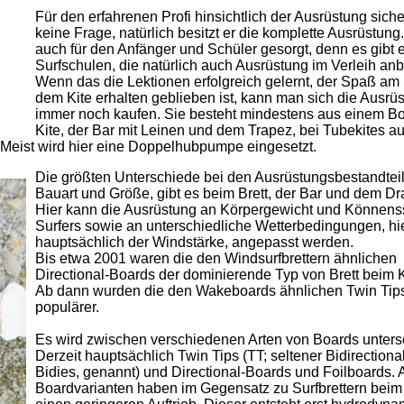
Für den erfahrenen Profi hinsichtlich der Ausrüstung siche
keine Frage, natürlich besitzt er die komplette Ausrüstung
auch für den Anfänger und Schüler gesorgt, denn es gibt 
Surfschulen, die natürlich auch Ausrüstung im Verleih anb
Wenn das die Lektionen erfolgreich gelernt, der Spaß am 
dem Kite erhalten geblieben ist, kann man sich die Ausrü
immer noch kaufen. Sie besteht mindestens aus einem B
Kite, der Bar mit Leinen und dem Trapez, bei Tubekites 
 Meist wird hier eine Doppelhubpumpe eingesetzt.
Die größten Unterschiede bei den Ausrüstungsbestandteil
Bauart und Größe, gibt es beim Brett, der Bar und dem D
Hier kann die Ausrüstung an Körpergewicht und Könnens
Surfers sowie an unterschiedliche Wetterbedingungen, hi
hauptsächlich der Windstärke, angepasst werden.
Bis etwa 2001 waren die den Windsurfbrettern ähnlichen
Directional-Boards der dominierende Typ von Brett beim K
Ab dann wurden die den Wakeboards ähnlichen Twin Tip
populärer.
Es wird zwischen verschiedenen Arten von Boards unters
Derzeit hauptsächlich Twin Tips (TT; seltener Bidirectional
Bidies, genannt) und Directional-Boards und Foilboards. A
Boardvarianten haben im Gegensatz zu Surfbrettern beim