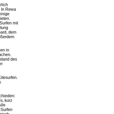
rlich
. In Rewa
einige
ieten.
Surfen mit
stung
oard, dem
außerdem
en in
rachen.
stand des
er
itesurfen.
s
chieden:
s, kurz
lle
 Surfen