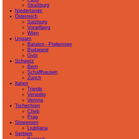
Straßburg
Niederlande
Österreich
Salzburg
Vorarlberg
Wien
Ungarn
Balaton - Plattensee
Budapest
Györ
Schweiz
Bern
Schaffhausen
Zürich
Italien
Trieste
Venedig
Verona
Tschechien
Cheb
Prag
Slowenien
Ljubljana
Serbien