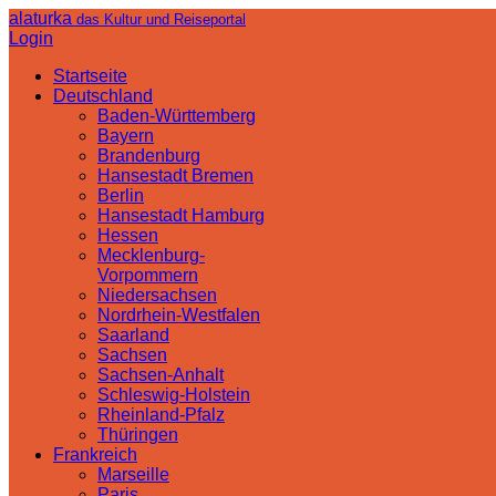
alaturka
das Kultur und Reiseportal
Login
Startseite
Deutschland
Baden-Württemberg
Bayern
Brandenburg
Hansestadt Bremen
Berlin
Hansestadt Hamburg
Hessen
Mecklenburg-
Vorpommern
Niedersachsen
Nordrhein-Westfalen
Saarland
Sachsen
Sachsen-Anhalt
Schleswig-Holstein
Rheinland-Pfalz
Thüringen
Frankreich
Marseille
Paris