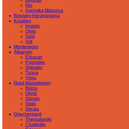
Belgrad
Nis
Sremska Mitrovica
Bosnien-Herzegowina
Kroatien
Imotski
Omis
Split
Vid
Montenegro
Albanien
Elbasan
Pogradec
Shkoder
Tirana
Vlora
Nord-Mazedonien
Bitola
Ohrid
Skopje
Stobi
Struga
Griechenland
Thessaloniki
Chalkidiki