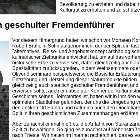
Bevölkerung zu erzielen und dabei
Kulturgut zu erhalten und zu schütze
ch geschulter Fremdenführer
Vor diesem Hintergrund hatten wir schon vor Monaten Kon
Robert Bralic in Solin aufgenommen, der bei Split ein fas
"alternatives" Reise- und Angebotskonzept archäologisch
kulinarischer Zielpunkte entwickelt hat, um auf das vorha
historische Erbe zu verweisen, dabei gleichzeitig auch auf
Spezialitäten zurückzugreifen, in dem Weinseminare oder
Olivenölseminare beispielsweise die Basis für Erläuterun
Entstehung und Herstellung dieser Naturprodukte bilden.
gleichzeitig auch staatlich geschulter Fremdenführer, und
erweisen sollte, auch ein absoluter Kenner der kulturhisto
Geschichte seines Heimatortes ist, hatten wir in ihm den 
optimalen Stadtführer gefunden, der uns die Umgebung vo
den antiken Ort Salona und natürlich auch den Diocletians
Split in ihren geschichtlichen Zusammenhängen erklären 
Aber zunächst einmal hieß es, die Anfahrt von Staranzan
Split zu bewältigen. So ging es zunächst auf Nebenstraße
nach Trieste. Wir hatten im Internet recherchiert, das es vo