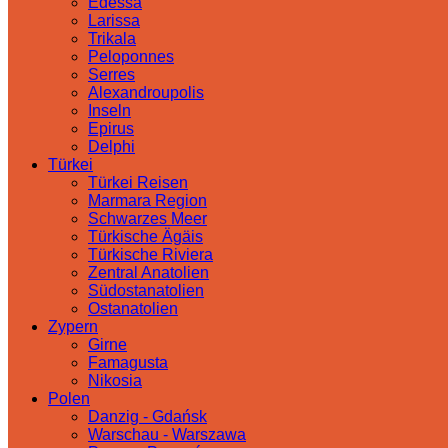
Edessa
Larissa
Trikala
Peloponnes
Serres
Alexandroupolis
Inseln
Epirus
Delphi
Türkei
Türkei Reisen
Marmara Region
Schwarzes Meer
Türkische Ägäis
Türkische Riviera
Zentral Anatolien
Südostanatolien
Ostanatolien
Zypern
Girne
Famagusta
Nikosia
Polen
Danzig - Gdańsk
Warschau - Warszawa