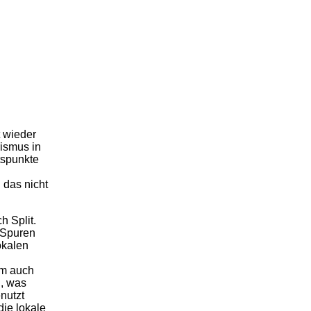
t wieder
rismus in
tspunkte
 das nicht
 Split.
 Spuren
okalen
 um auch
n, was
enutzt
die lokale