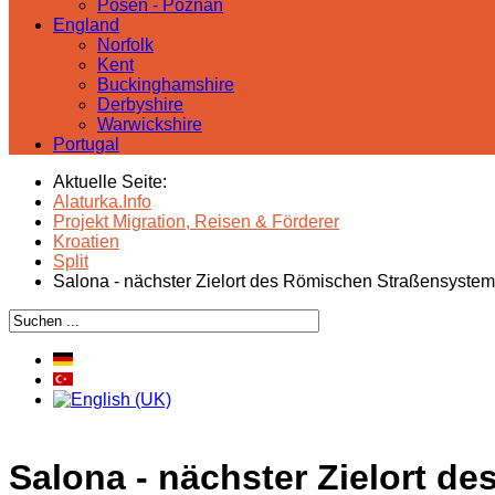
Posen - Poznań
England
Norfolk
Kent
Buckinghamshire
Derbyshire
Warwickshire
Portugal
Aktuelle Seite:
Alaturka.Info
Projekt Migration, Reisen & Förderer
Kroatien
Split
Salona - nächster Zielort des Römischen Straßensyste
Salona - nächster Zielort 