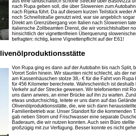
aus eine landschaftlich schöne Strecke über Basovizza 
nach Rupa geben soll, die über Slowenien zum Autobah
nach Rijeka führt. Da auf diesem kurzen Teilstück weder
noch Schnellstraße genutzt wird, war sie angeblich sogar 
Direkt am Grenzübergang von Italien nach Slowenien tate
italiensche Zollbeamten Dienst, die wir vorsichtshalber 
hinsichtlich der vignettenfreien Überquerung slowenisch
befragten: richtig, keine Vignettenpflicht auf der E61!
livenölproduktionsstätte
Von Rupa ging es dann auf der Autobahn bis nach Split, b
Vorort Solin hinein. Wir staunten nicht schlecht, als der ne
am Kassenhäuschen stolze 38,- € für die Fahrt von Rupa b
für 456 Kilometer berechnete. Wahrscheinlich ist deshal
Verkehr auf der Strecke gewesen. Wir telefonierten mit Ro
uns dann anwies, an einer Brücke auf ihn zu warten. Zun
etwas undurchsichtig, leitete er uns dann auf das Gelände
Olivenölproduktionsstätte, die, wie sich dann herausstellte
Familienbetrieb war. Unser Standort für die kommenden T
gab neben Strom und Frischwasser eine separate Dusch
Baderaum, die wir nutzen konnten. Auch sein Büro stellte 
großzügig mit zur Verfügung. Besser konnte es nicht gehe