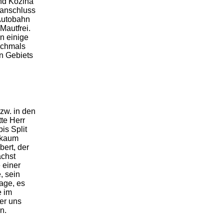
und Kozina
nanschluss
 Autobahn
Mautfrei.
n einige
nochmals
en Gebiets
zw. in den
tte Herr
is Split
b kaum
bert, der
ächst
 einer
, sein
age, es
e im
er uns
n.