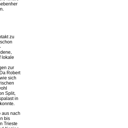
 nebenher
n.
takt zu
t schon
-
ndene,
 lokale
gen zur
 Da Robert
 wie sich
rischen
wohl
n Split,
palast in
konnte.
o aus nach
n bis
n Trieste