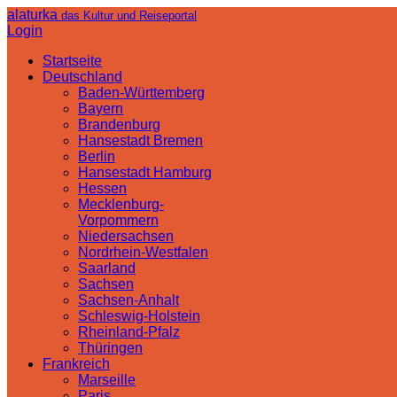
alaturka
das Kultur und Reiseportal
Login
Startseite
Deutschland
Baden-Württemberg
Bayern
Brandenburg
Hansestadt Bremen
Berlin
Hansestadt Hamburg
Hessen
Mecklenburg-
Vorpommern
Niedersachsen
Nordrhein-Westfalen
Saarland
Sachsen
Sachsen-Anhalt
Schleswig-Holstein
Rheinland-Pfalz
Thüringen
Frankreich
Marseille
Paris