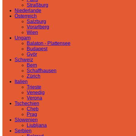
Straßburg
Niederlande
Österreich
Salzburg
Vorarlberg
Wien
Ungarn
Balaton - Plattensee
Budapest
Györ
Schweiz
Bern
Schaffhausen
Zürich
Italien
Trieste
Venedig
Verona
Tschechien
Cheb
Prag
Slowenien
Ljubljana
Serbien