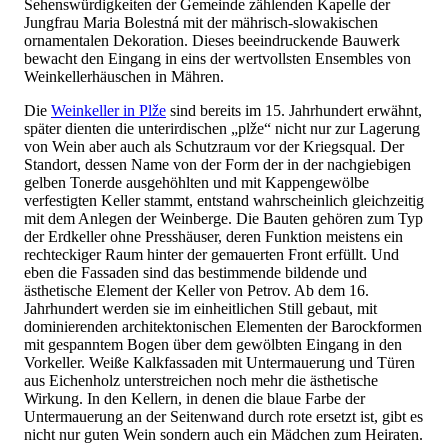
Sehenswürdigkeiten der Gemeinde zählenden Kapelle der
Jungfrau Maria Bolestná mit der mährisch-slowakischen
ornamentalen Dekoration. Dieses beeindruckende Bauwerk
bewacht den Eingang in eins der wertvollsten Ensembles von
Weinkellerhäuschen in Mähren.
Die
Weinkeller in Plže
sind bereits im 15. Jahrhundert erwähnt,
später dienten die unterirdischen „plže“ nicht nur zur Lagerung
von Wein aber auch als Schutzraum vor der Kriegsqual. Der
Standort, dessen Name von der Form der in der nachgiebigen
gelben Tonerde ausgehöhlten und mit Kappengewölbe
verfestigten Keller stammt, entstand wahrscheinlich gleichzeitig
mit dem Anlegen der Weinberge. Die Bauten gehören zum Typ
der Erdkeller ohne Presshäuser, deren Funktion meistens ein
rechteckiger Raum hinter der gemauerten Front erfüllt. Und
eben die Fassaden sind das bestimmende bildende und
ästhetische Element der Keller von Petrov. Ab dem 16.
Jahrhundert werden sie im einheitlichen Still gebaut, mit
dominierenden architektonischen Elementen der Barockformen
mit gespanntem Bogen über dem gewölbten Eingang in den
Vorkeller. Weiße Kalkfassaden mit Untermauerung und Türen
aus Eichenholz unterstreichen noch mehr die ästhetische
Wirkung. In den Kellern, in denen die blaue Farbe der
Untermauerung an der Seitenwand durch rote ersetzt ist, gibt es
nicht nur guten Wein sondern auch ein Mädchen zum Heiraten.