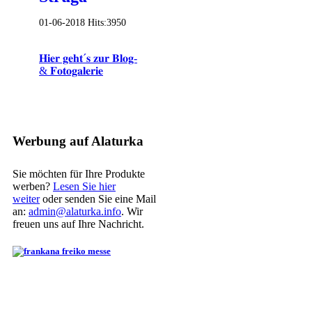
01-06-2018
Hits:
3950
𝐇𝐢𝐞𝐫 𝐠𝐞𝐡𝐭´𝐬 𝐳𝐮𝐫 𝐁𝐥𝐨𝐠-
& 𝐅𝐨𝐭𝐨𝐠𝐚𝐥𝐞𝐫𝐢𝐞
Werbung auf Alaturka
Sie möchten für Ihre Produkte
werben?
Lesen Sie hier
weiter
oder senden Sie eine Mail
an:
admin@alaturka.info
. Wir
freuen uns auf Ihre Nachricht.