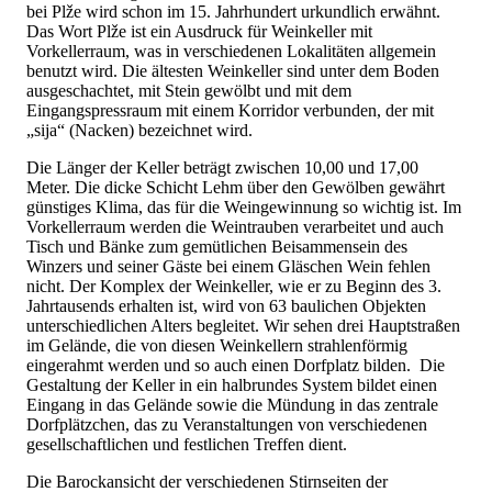
bei Plže wird schon im 15. Jahrhundert urkundlich erwähnt.
Das Wort Plže ist ein Ausdruck für Weinkeller mit
Vorkellerraum, was in verschiedenen Lokalitäten allgemein
benutzt wird. Die ältesten Weinkeller sind unter dem Boden
ausgeschachtet, mit Stein gewölbt und mit dem
Eingangspressraum mit einem Korridor verbunden, der mit
„sija“ (Nacken) bezeichnet wird.
Die Länger der Keller beträgt zwischen 10,00 und 17,00
Meter. Die dicke Schicht Lehm über den Gewölben gewährt
günstiges Klima, das für die Weingewinnung so wichtig ist. Im
Vorkellerraum werden die Weintrauben verarbeitet und auch
Tisch und Bänke zum gemütlichen Beisammensein des
Winzers und seiner Gäste bei einem Gläschen Wein fehlen
nicht. Der Komplex der Weinkeller, wie er zu Beginn des 3.
Jahrtausends erhalten ist, wird von 63 baulichen Objekten
unterschiedlichen Alters begleitet. Wir sehen drei Hauptstraßen
im Gelände, die von diesen Weinkellern strahlenförmig
eingerahmt werden und so auch einen Dorfplatz bilden. Die
Gestaltung der Keller in ein halbrundes System bildet einen
Eingang in das Gelände sowie die Mündung in das zentrale
Dorfplätzchen, das zu Veranstaltungen von verschiedenen
gesellschaftlichen und festlichen Treffen dient.
Die Barockansicht der verschiedenen Stirnseiten der