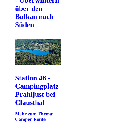
- Überwintern
über den
Balkan nach
Süden
Station 46 -
Campingplatz
Prahljust bei
Clausthal
𝐌𝐞𝐡𝐫 𝐳𝐮𝐦 𝐓𝐡𝐞𝐦𝐚:
𝐂𝐚𝐦𝐩𝐞𝐫-𝐑𝐨𝐮𝐭𝐞