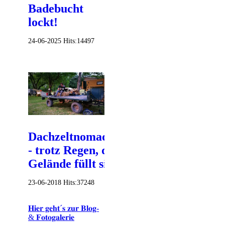
Badebucht
lockt!
24-06-2025
Hits:
14497
Dachzeltnomadentreffen
- trotz Regen, das
Gelände füllt sich!
23-06-2018
Hits:
37248
𝐇𝐢𝐞𝐫 𝐠𝐞𝐡𝐭´𝐬 𝐳𝐮𝐫 𝐁𝐥𝐨𝐠-
& 𝐅𝐨𝐭𝐨𝐠𝐚𝐥𝐞𝐫𝐢𝐞