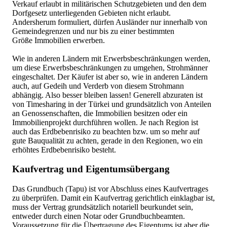
Verkauf erlaubt in militärischen Schutzgebieten und den dem
Dorfgesetz unterliegenden Gebieten nicht erlaubt.
Andersherum formuliert, dürfen Ausländer nur innerhalb von
Gemeindegrenzen und nur bis zu einer bestimmten
Größe Immobilien erwerben.
Wie in anderen Ländern mit Erwerbsbeschränkungen werden,
um diese Erwerbsbeschränkungen zu umgehen, Strohmänner
eingeschaltet. Der Käufer ist aber so, wie in anderen Ländern
auch, auf Gedeih und Verderb von diesem Strohmann
abhängig. Also besser bleiben lassen! Generell abzuraten ist
von Timesharing in der Türkei und grundsätzlich von Anteilen
an Genossenschaften, die Immobilien besitzen oder ein
Immobilienprojekt durchführen wollen. Je nach Region ist
auch das Erdbebenrisiko zu beachten bzw. um so mehr auf
gute Bauqualität zu achten, gerade in den Regionen, wo ein
erhöhtes Erdbebenrisiko besteht.
Kaufvertrag und Eigentumsübergang
Das Grundbuch (Tapu) ist vor Abschluss eines Kaufvertrages
zu überprüfen. Damit ein Kaufvertrag gerichtlich einklagbar ist,
muss der Vertrag grundsätzlich notariell beurkundet sein,
entweder durch einen Notar oder Grundbuchbeamten.
Voraussetzung für die Übertragung des Eigentums ist aber die