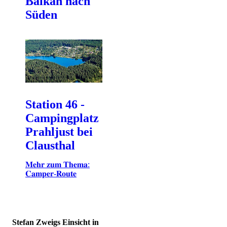
Balkan nach
Süden
Station 46 -
Campingplatz
Prahljust bei
Clausthal
𝐌𝐞𝐡𝐫 𝐳𝐮𝐦 𝐓𝐡𝐞𝐦𝐚:
𝐂𝐚𝐦𝐩𝐞𝐫-𝐑𝐨𝐮𝐭𝐞
Stefan Zweigs Einsicht in